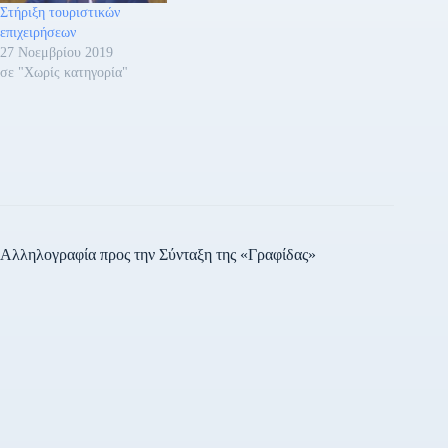
ανακοίνωση του υπουργείου
Στήριξη τουριστικών
Τουρισμού αναφέρει:
επιχειρήσεων
Εργαζομένοι - Μείωση του
27 Νοεμβρίου 2019
αριθμού των αναγκαίων…
σε "Χωρίς κατηγορία"
Αλληλογραφία προς την Σύνταξη της «Γραφίδας»