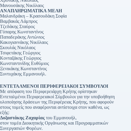
Χρονάκης Νικόλαος
Μανουσάκης Νικόλαος
ΑΝΑΠΛΗΡΩΜΑΤΙΚΑ ΜΕΛΗ
Μαλανδράκη – Κρασουδάκη Σοφία
Βαμβακάς Λάμπρος
Τζεδάκης Σταύρος
Γύπαρης Κωνσταντίνος
Παπαδεράκης Αντώνιος
Κακογιαννάκης Νικόλαος
Σκουλάς Νικόλαος
Τσιφετάκης Γεώργιος
Κονταξάκης Γεώργιος
Κωνσταντινίδης Ευθύμιος
Ξενικάκης Κωνσταντίνος
Συντυχάκης Εμμανουήλ.
ΕΝΤΕΤΑΛΜΕΝΟΙ ΠΕΡΙΦΕΡΕΙΑΚΟΙ ΣΥΜΒΟΥΛΟΙ
Με απόφαση του Περιφερειάρχη Κρήτης ορίστηκαν
Εντεταλμένοι Περιφερειακοί Σύμβουλοι για την υποβοήθηση
υλοποίησης δράσεων της Περιφέρειας Κρήτης, που αφορούν
στους τομείς που αναφέρονται αντίστοιχα στον καθένα, ως
εξής:
Δοξαστάκης Ζαχαρίας
του Εμμανουήλ,
στον τομέα Διοικητικής Οργάνωσης και Προγραμματικών
Συνεργασιών Φορέων.