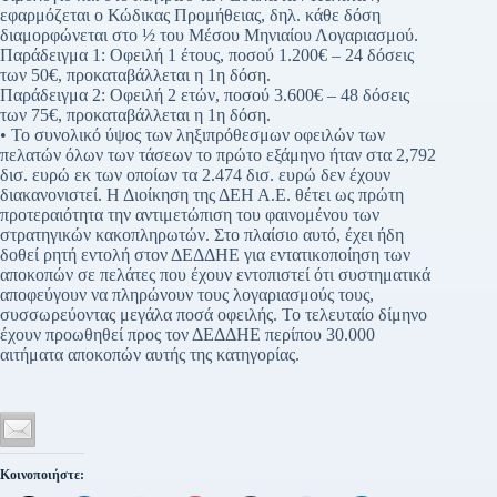
εφαρμόζεται ο Κώδικας Προμήθειας, δηλ. κάθε δόση
διαμορφώνεται στο ½ του Μέσου Μηνιαίου Λογαριασμού.
Παράδειγμα 1: Οφειλή 1 έτους, ποσού 1.200€ – 24 δόσεις
των 50€, προκαταβάλλεται η 1η δόση.
Παράδειγμα 2: Οφειλή 2 ετών, ποσού 3.600€ – 48 δόσεις
των 75€, προκαταβάλλεται η 1η δόση.
• Το συνολικό ύψος των ληξιπρόθεσμων οφειλών των
πελατών όλων των τάσεων το πρώτο εξάμηνο ήταν στα 2,792
δισ. ευρώ εκ των οποίων τα 2.474 δισ. ευρώ δεν έχουν
διακανονιστεί. Η Διοίκηση της ΔΕΗ Α.Ε. θέτει ως πρώτη
προτεραιότητα την αντιμετώπιση του φαινομένου των
στρατηγικών κακοπληρωτών. Στο πλαίσιο αυτό, έχει ήδη
δοθεί ρητή εντολή στον ΔΕΔΔΗΕ για εντατικοποίηση των
αποκοπών σε πελάτες που έχουν εντοπιστεί ότι συστηματικά
αποφεύγουν να πληρώνουν τους λογαριασμούς τους,
συσσωρεύοντας μεγάλα ποσά οφειλής. Το τελευταίο δίμηνο
έχουν προωθηθεί προς τον ΔΕΔΔΗΕ περίπου 30.000
αιτήματα αποκοπών αυτής της κατηγορίας.
Κοινοποιήστε: