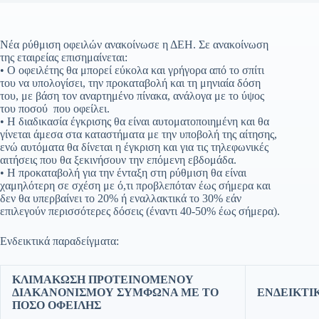
Νέα ρύθμιση οφειλών ανακοίνωσε η ΔΕΗ. Σε ανακοίνωση
της εταιρείας επισημαίνεται:
• Ο οφειλέτης θα μπορεί εύκολα και γρήγορα από το σπίτι
του να υπολογίσει, την προκαταβολή και τη μηνιαία δόση
του, με βάση τον αναρτημένο πίνακα, ανάλογα με το ύψος
του ποσού που οφείλει.
• Η διαδικασία έγκρισης θα είναι αυτοματοποιημένη και θα
γίνεται άμεσα στα καταστήματα με την υποβολή της αίτησης,
ενώ αυτόματα θα δίνεται η έγκριση και για τις τηλεφωνικές
αιτήσεις που θα ξεκινήσουν την επόμενη εβδομάδα.
• Η προκαταβολή για την ένταξη στη ρύθμιση θα είναι
χαμηλότερη σε σχέση με ό,τι προβλεπόταν έως σήμερα και
δεν θα υπερβαίνει το 20% ή εναλλακτικά το 30% εάν
επιλεγούν περισσότερες δόσεις (έναντι 40-50% έως σήμερα).
Ενδεικτικά παραδείγματα:
ΚΛΙΜΑΚΩΣΗ ΠΡΟΤΕΙΝΟΜΕΝΟΥ
ΔΙΑΚΑΝΟΝΙΣΜΟΥ ΣΥΜΦΩΝΑ ΜΕ ΤΟ
ΕΝΔΕΙΚΤΙ
ΠΟΣΟ ΟΦΕΙΛΗΣ