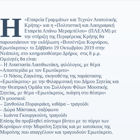
Η
«Εταιρεία Γραμμάτων και Τεχνών Ανατολικής
Κρήτης» και η «Πολιτιστική και Λαογραφική
Εταιρεία Απάνω Μεραμπέλου» (ΠΛΕΑΜ) με
την στήριξη της Περιφέρειας Κρήτης θα
παρουσιάσουν την εκδήλωση «Βιτσέντζου Κορνάρου,
Ερωτόκριτος» το Σάββατο 19 Οκτωβρίου 2019 στην
Νεάπολη, στο κινηματοθέατρο Δρήρος στις 8 μ.μ.
Ομιλητές θα είναι:
– Η Αναστασία Λασιθιωτάκη, φιλόλογος, με θέμα
«Αποσπερίδα με τον Ερωτόκριτο»
– Ο Νάσος Ζαγκότης, σκηνοθέτης της παράστασης
«Ερωτόκριτος» με την Φιλαρμονική του Δήμου Σητείας και
την Θεατρική Ομάδα του Συλλόγου Φίλων Μουσικής
Σητείας, με θέμα «Ερωτόκριτος, ποίηση στο θέατρο»
Οι μουσικοί:
– Ξανθούλα Πορφυράκη, κιθάρα – τραγούδι
– Δώρα Μάστακα, σαξόφωνο
– Ιωάννα Γκουργκούνη, τραγούδι
Επίσης θα προβληθεί σύντομο βίντεο με το πύργο των
Κορνάρων στην Μυρσίνη Σητείας και με κατοίκους της
Μυρσίνης που απαγγέλουν και τραγουδούν Ερωτόκριτο.