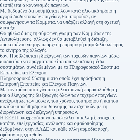
θεσπίζεται ο κανονισμός παιγνίων.
Με δεδομένο ότι ρυθμίζεται πλέον κατά ολιστικό τρόπο η
αγορά διαδικτυακών παιγνίων, θα μπορούσε, αν
συμφωνήσουν τα Κόμματα, να υπάρξει αλλαγή στη σχετική
διάταξη.
Θα ήθελα όμως τη σύμφωνη γνώμη των Κομμάτων της
Αντιπολίτευσης, αλλιώς δεν θα μεταβληθεί η διάταξη,
προκειμένου να μην υπάρχει η παραμικρή αμφιβολία ως προς
το κίνητρο της αλλαγής.
6ον. Προβλέπεται η διεξαγωγή των τυχερών παιγνίων μέσω
διαδικτύου να πραγματοποιείται αποκλειστικά μέσω
συστημάτων συνδεδεμένων με το Πληροφοριακό Σύστημα
Εποπτείας και Ελέγχου.
Πληροφοριακό Σύστημα στο οποίο έχει πρόσβαση η
Επιτροπή Εποπτείας και Ελέγχου Παιγνίων.
Με τον τρόπο αυτό γίνεται η ηλεκτρονική παρακολούθηση
και ο έλεγχος της διεξαγωγής όλων των τυχερών παιγνίων,
ανεξαρτήτως των μέσων, του χρόνου, του τρόπου ή και του
δικτύου προώθησης και διανομής των σχετικών με τη
διοργάνωση και διεξαγωγή υπηρεσιών.
Η ΕΕΕΠ υποχρεούται να αποστέλλει, αμελλητί, στοιχεία,
κατόπιν επεξεργασίας, ανάλυσης και ομαδοποίησης
δεδομένων, στην ΑΑΔΕ και κάθε άλλη αρμόδια αρχή,
εφόσον της ζητηθούν.