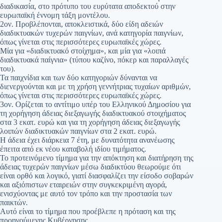
διαδικασία, στο πρότυπο του ευρύτατα αποδεκτού στην
ευρωπαϊκή έννομη τάξη μοντέλου.
2ον. Προβλέπονται, αποκλειστικά, δύο είδη αδειών
διαδικτυακών τυχερών παιγνίων, ανά κατηγορία παιγνίων,
όπως γίνεται στις περισσότερες ευρωπαϊκές χώρες.
Μία για «διαδικτυακό στοίχημα», και μία για «λοιπά
διαδικτυακά παίγνια» (τύπου καζίνο, πόκερ και παραλλαγές
του).
Τα παιχνίδια και των δύο κατηγοριών δύνανται να
διενεργούνται και με τη χρήση γεννήτριας τυχαίων αριθμών,
όπως γίνεται στις περισσότερες ευρωπαϊκές χώρες.
3ον. Ορίζεται το αντίτιμο υπέρ του Ελληνικού Δημοσίου για
τη χορήγηση άδειας διεξαγωγής διαδικτυακού στοιχήματος
στα 3 εκατ. ευρώ και για τη χορήγηση άδειας διεξαγωγής
λοιπών διαδικτυακών παιγνίων στα 2 εκατ. ευρώ.
Η άδεια έχει διάρκεια 7 έτη, με δυνατότητα ανανέωσης
έπειτα από εκ νέου καταβολή ιδίου τιμήματος.
Το προτεινόμενο τίμημα για την απόκτηση και διατήρηση της
άδειας τυχερών παιγνίων μέσω διαδικτύου θεωρούμε ότι
είναι ορθό και λογικό, γιατί διασφαλίζει την είσοδο σοβαρών
και αξιόπιστων εταιρειών στην συγκεκριμένη αγορά,
ενισχύοντας με αυτό τον τρόπο και την προστασία των
παικτών.
Αυτό είναι το τίμημα που προέβλεπε η πρόταση και της
προηγούμενης Κυβέρνησης.