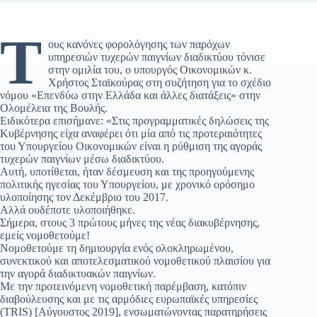
Τ
ους κανόνες φορολόγησης των παρόχων
υπηρεσιών τυχερών παιγνίων διαδικτύου τόνισε
στην ομιλία του, ο υπουργός Οικονομικών κ.
Χρήστος Σταϊκούρας στη συζήτηση για το σχέδιο
νόμου «Επενδύω στην Ελλάδα και άλλες διατάξεις» στην
Ολομέλεια της Βουλής.
Ειδικότερα επισήμανε: «Στις προγραμματικές δηλώσεις της
Κυβέρνησης είχα αναφέρει ότι μία από τις προτεραιότητες
του Υπουργείου Οικονομικών είναι η ρύθμιση της αγοράς
τυχερών παιγνίων μέσω διαδικτύου.
Αυτή, υποτίθεται, ήταν δέσμευση και της προηγούμενης
πολιτικής ηγεσίας του Υπουργείου, με χρονικό ορόσημο
υλοποίησης τον Δεκέμβριο του 2017.
Αλλά ουδέποτε υλοποιήθηκε.
Σήμερα, στους 3 πρώτους μήνες της νέας διακυβέρνησης,
εμείς νομοθετούμε!
Νομοθετούμε τη δημιουργία ενός ολοκληρωμένου,
συνεκτικού και αποτελεσματικού νομοθετικού πλαισίου για
την αγορά διαδικτυακών παιγνίων.
Με την προτεινόμενη νομοθετική παρέμβαση, κατόπιν
διαβούλευσης και με τις αρμόδιες ευρωπαϊκές υπηρεσίες
(TRIS) [Αύγουστος 2019], ενσωματώνοντας παρατηρήσεις