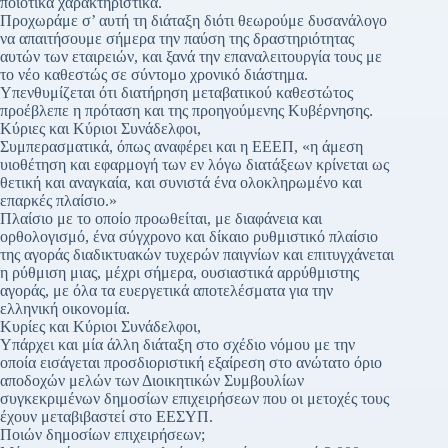
ποιοτικά χαρακτηριστικά.
Προχωράμε σ’ αυτή τη διάταξη διότι θεωρούμε δυσανάλογο
να απαιτήσουμε σήμερα την παύση της δραστηριότητας
αυτών των εταιρειών, και ξανά την επαναλειτουργία τους με
το νέο καθεστώς σε σύντομο χρονικό διάστημα.
Υπενθυμίζεται ότι διατήρηση μεταβατικού καθεστώτος
προέβλεπε η πρόταση και της προηγούμενης Κυβέρνησης.
Κύριες και Κύριοι Συνάδελφοι,
Συμπερασματικά, όπως αναφέρει και η ΕΕΕΠ, «η άμεση
υιοθέτηση και εφαρμογή των εν λόγω διατάξεων κρίνεται ως
θετική και αναγκαία, και συνιστά ένα ολοκληρωμένο και
επαρκές πλαίσιο.»
Πλαίσιο με το οποίο προωθείται, με διαφάνεια και
ορθολογισμό, ένα σύγχρονο και δίκαιο ρυθμιστικό πλαίσιο
της αγοράς διαδικτυακών τυχερών παιγνίων και επιτυγχάνεται
η ρύθμιση μιας, μέχρι σήμερα, ουσιαστικά αρρύθμιστης
αγοράς, με όλα τα ευεργετικά αποτελέσματα για την
ελληνική οικονομία.
Κυρίες και Κύριοι Συνάδελφοι,
Υπάρχει και μία άλλη διάταξη στο σχέδιο νόμου με την
οποία εισάγεται προσδιοριστική εξαίρεση στο ανώτατο όριο
αποδοχών μελών των Διοικητικών Συμβουλίων
συγκεκριμένων δημοσίων επιχειρήσεων που οι μετοχές τους
έχουν μεταβιβαστεί στο ΕΕΣΥΠ.
Ποιών δημοσίων επιχειρήσεων;