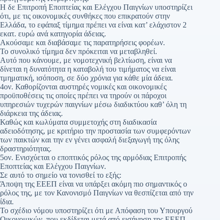
Η δε Επιτροπή Εποπτείας και Ελέγχου Παιγνίων υποστηρίζει
ότι, με τις οικονομικές συνθήκες που επικρατούν στην
Ελλάδα, το εφάπαξ τίμημα πρέπει να είναι κατ’ ελάχιστον 2
εκατ. ευρώ ανά κατηγορία άδειας.
Ακούσαμε και διαβάσαμε τις παρατηρήσεις φορέων.
Το συνολικό τίμημα δεν πρόκειται να μεταβληθεί.
Αυτό που κάνουμε, με νομοτεχνική βελτίωση, είναι να
δίνεται η δυνατότητα η καταβολή του τιμήματος να είναι
τμηματική, ισόποση, σε δύο χρόνια για κάθε μία άδεια.
4ον. Καθορίζονται αυστηρές νομικές και οικονομικές
προϋποθέσεις τις οποίες πρέπει να τηρούν οι πάροχοι
υπηρεσιών τυχερών παιγνίων μέσω διαδικτύου καθ’ όλη τη
διάρκεια της άδειας.
Καθώς και κωλύματα συμμετοχής στη διαδικασία
αδειοδότησης, με κριτήριο την προστασία των συμφερόντων
των παικτών και την εν γένει ασφαλή διεξαγωγή της όλης
δραστηριότητας.
5ον. Ενισχύεται ο εποπτικός ρόλος της αρμόδιας Επιτροπής
Εποπτείας και Ελέγχου Παιγνίων.
Σε αυτό το σημείο να τονισθεί το εξής:
Άποψη της ΕΕΕΠ είναι να υπάρξει ακόμη πιο σημαντικός ο
ρόλος της, με τον Κανονισμό Παιγνίων να θεσπίζεται από την
ίδια.
Το σχέδιο νόμου υποστηρίζει ότι με Απόφαση του Υπουργού
Οικονομικών, που εκδίδεται μετά από εισήγηση της ΕΕΕΠ,