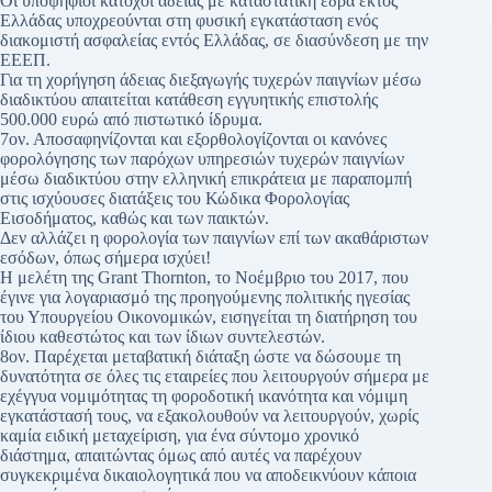
Οι υποψήφιοι κάτοχοι άδειας με καταστατική έδρα εκτός
Ελλάδας υποχρεούνται στη φυσική εγκατάσταση ενός
διακομιστή ασφαλείας εντός Ελλάδας, σε διασύνδεση με την
ΕΕΕΠ.
Για τη χορήγηση άδειας διεξαγωγής τυχερών παιγνίων μέσω
διαδικτύου απαιτείται κατάθεση εγγυητικής επιστολής
500.000 ευρώ από πιστωτικό ίδρυμα.
7ον. Αποσαφηνίζονται και εξορθολογίζονται οι κανόνες
φορολόγησης των παρόχων υπηρεσιών τυχερών παιγνίων
μέσω διαδικτύου στην ελληνική επικράτεια με παραπομπή
στις ισχύουσες διατάξεις του Κώδικα Φορολογίας
Εισοδήματος, καθώς και των παικτών.
Δεν αλλάζει η φορολογία των παιγνίων επί των ακαθάριστων
εσόδων, όπως σήμερα ισχύει!
Η μελέτη της Grant Thornton, το Νοέμβριο του 2017, που
έγινε για λογαριασμό της προηγούμενης πολιτικής ηγεσίας
του Υπουργείου Οικονομικών, εισηγείται τη διατήρηση του
ίδιου καθεστώτος και των ίδιων συντελεστών.
8ον. Παρέχεται μεταβατική διάταξη ώστε να δώσουμε τη
δυνατότητα σε όλες τις εταιρείες που λειτουργούν σήμερα με
εχέγγυα νομιμότητας τη φοροδοτική ικανότητα και νόμιμη
εγκατάστασή τους, να εξακολουθούν να λειτουργούν, χωρίς
καμία ειδική μεταχείριση, για ένα σύντομο χρονικό
διάστημα, απαιτώντας όμως από αυτές να παρέχουν
συγκεκριμένα δικαιολογητικά που να αποδεικνύουν κάποια