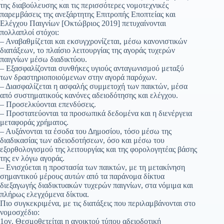
της διαβούλευσης και τις περισσότερες νομοτεχνικές
παρεμβάσεις της ανεξάρτητης Επιτροπής Εποπτείας και
Ελέγχου Παιγνίων [Οκτώβριος 2019] πετυχαίνονται
πολλαπλοί στόχοι:
– Αναβαθμίζεται και εκσυγχρονίζεται, μέσω κανονιστικών
διατάξεων, το πλαίσιο λειτουργίας της αγοράς τυχερών
παιγνίων μέσω διαδικτύου.
– Εξασφαλίζονται συνθήκες υγιούς ανταγωνισμού μεταξύ
των δραστηριοποιούμενων στην αγορά παρόχων.
– Διασφαλίζεται η ασφαλής συμμετοχή των παικτών, μέσα
από συστηματικούς κανόνες αδειοδότησης και ελέγχου.
– Προσελκύονται επενδύσεις.
– Προστατεύονται τα προσωπικά δεδομένα και η διενέργεια
μεταφοράς χρήματος.
– Αυξάνονται τα έσοδα του Δημοσίου, τόσο μέσω της
διαδικασίας των αδειοδοτήσεων, όσο και μέσω του
εξορθολογισμού της λειτουργίας και της φορολογητέας βάσης
της εν λόγω αγοράς.
– Ενισχύεται η προστασία των παικτών, με τη μετακίνηση
σημαντικού μέρους αυτών από τα παράνομα δίκτυα
διεξαγωγής διαδικτυακών τυχερών παιγνίων, στα νόμιμα και
πλήρως ελεγχόμενα δίκτυα.
Πιο συγκεκριμένα, με τις διατάξεις που περιλαμβάνονται στο
νομοσχέδιο:
1ον. Θεσμοθετείται η ανοικτού τύπου αδειοδοτική