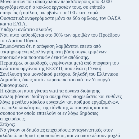
Μόνο αυτών που απασχολούν περισσότερους από 3.000
εργαζόμενους ή ο κύκλος εργασιών τους, σε επίπεδο
εταιρείας ή ομίλου, υπερβαίνει τα 100 εκατ. ευρώ.
Ουσιαστικά αναφερόμαστε μόνο σε δύο ομίλους, τον ΟΑΣΑ
και τα ΕΛΤΑ.
Υπάρχει ανώτατο πλαφόν;
Ναι, αυτό καθορίζεται στο 90% των αμοιβών του Προέδρου
του Αρείου Πάγου.
Σημειώνεται ότι η απόφαση λαμβάνεται έπειτα από
τεκμηριωμένη αξιολόγηση, στη βάση συγκεκριμένων
ποιοτικών και ποσοτικών δεικτών απόδοσης.
Περαιτέρω, οι αποδοχές εγκρίνονται μετά από απόφαση του
ανώτατου οργάνου της ΕΕΣΥΠ, που είναι η Γενική
Συνέλευση του μοναδικού μετόχου, δηλαδή του Ελληνικού
Δημοσίου, όπως αυτό εκπροσωπείται από τον Υπουργό
Οικονομικών.
Η εξαίρεση αυτή γίνεται γιατί τα όργανα διοίκησης
αναλαμβάνουν ιδιαίτερα αυξημένες υποχρεώσεις και ευθύνες
λόγω μεγάλου κύκλου εργασιών και αριθμού εργαζομένων,
της πολυπλοκότητας, της σύνθετης λειτουργίας και του
σκοπού τον οποίο επιτελούν οι εν λόγω δημόσιες
επιχειρήσεις.
Στόχος;
Να γίνουν οι δημόσιες επιχειρήσεις ανταγωνιστικές στον
κλάδο όπου δραστηριοποιούνται, και να αποτελέσουν μοχλό