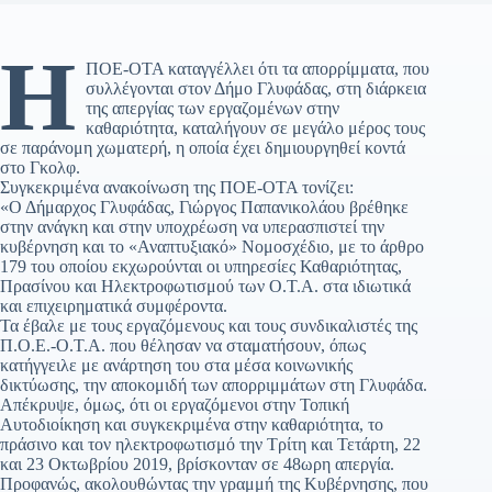
Η
ΠΟΕ-ΟΤΑ καταγγέλλει ότι τα απορρίμματα, που
συλλέγονται στον Δήμο Γλυφάδας, στη διάρκεια
της απεργίας των εργαζομένων στην
καθαριότητα, καταλήγουν σε μεγάλο μέρος τους
σε παράνομη χωματερή, η οποία έχει δημιουργηθεί κοντά
στο Γκολφ.
Συγκεκριμένα ανακοίνωση της ΠΟΕ-ΟΤΑ τονίζει:
«Ο Δήμαρχος Γλυφάδας, Γιώργος Παπανικολάου βρέθηκε
στην ανάγκη και στην υποχρέωση να υπερασπιστεί την
κυβέρνηση και το «Αναπτυξιακό» Νομοσχέδιο, με το άρθρο
179 του οποίου εκχωρούνται οι υπηρεσίες Καθαριότητας,
Πρασίνου και Ηλεκτροφωτισμού των Ο.Τ.Α. στα ιδιωτικά
και επιχειρηματικά συμφέροντα.
Τα έβαλε με τους εργαζόμενους και τους συνδικαλιστές της
Π.Ο.Ε.-Ο.Τ.Α. που θέλησαν να σταματήσουν, όπως
κατήγγειλε με ανάρτηση του στα μέσα κοινωνικής
δικτύωσης, την αποκομιδή των απορριμμάτων στη Γλυφάδα.
Απέκρυψε, όμως, ότι οι εργαζόμενοι στην Τοπική
Αυτοδιοίκηση και συγκεκριμένα στην καθαριότητα, το
πράσινο και τον ηλεκτροφωτισμό την Τρίτη και Τετάρτη, 22
και 23 Οκτωβρίου 2019, βρίσκονταν σε 48ωρη απεργία.
Προφανώς, ακολουθώντας την γραμμή της Κυβέρνησης, που