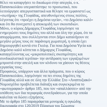
θέλει να καταργήσει το δικαίωμα στην απεργία, ο κ.
Παπανικολάου υπερασπίστηκε το προσωπικό, που
λειτούργησε απεργοσπαστικά και θέλησε να εμφανιστεί ως
«σωτήρας» της Γλυφάδας, απευθυνόμενος στους πολίτες,
λέγοντας ότι «προέχει η Δημόσια υγεία», «το Δημόσιο καλό»
και ότι θα συνεχιστεί η αποκομιδή των σκουπιδιών.
Μόνο, ο κύριος Δήμαρχος Γλυφάδας λησμόνησε να
ενημερώσει τους δημότες του αλλά και όλη την χώρα, ότι τα
απορρίμματα, που συλλέγονται στον Δήμο καταλήγουν σε
μεγάλο μέρος τους σε παράνομη χωματερή, η οποία έχει
δημιουργηθεί κοντά στο Γκολφ. Για ποια Δημόσια Υγεία και
Δημόσιο καλό κόπτεται ο Δήμαρχος Γλυφάδας,
καταγγέλλοντας ως «μικροπολιτικές σκοπιμότητες και
συνδικαλιστικά τερτίπια» την αντίδραση των εργαζομένων
μπροστά στην απειλή και τον κίνδυνο να χάσουν τις θέσεις
εργασίας τους;
Προφανώς, υπάρχουν και άλλα πράγματα, που ο κύριος
Παπανικολάου, λησμόνησε να πει στους δημότες της
Γλυφάδας αλλά και σε όλη την Ελλάδα: Στο «Αναπτυξιακό»
Νομοσχέδιο προβλέπεται διάταξη και συγκεκριμένα το
«φωτογραφικό» άρθρο 185, που τον «απαλλάσσει» από την
υπόθεση των δια περιφοράς συνεδριάσεων, για την οποία
καλείται να δώσει εξηγήσεις.
Με το άρθρο 185 παραγράφεται μονομιάς η ογκώδης
δικογραφία στο 120/2019 Πόρισμα του Σώματος