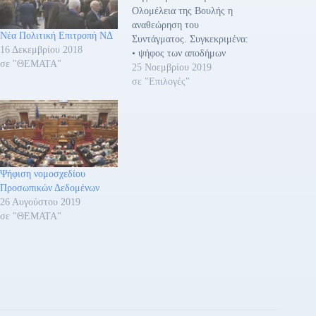
Ολομέλεια της Βουλής η
αναθεώρηση του
Νέα Πολιτική Επιτροπή ΝΔ
Συντάγματος. Συγκεκριμένα:
16 Δεκεμβρίου 2018
• ψήφος των αποδήμων
σε "ΘΕΜΑΤΑ"
Άρθρο 54 πέρασε με
25 Νοεμβρίου 2019
ευρύτατη πλειοψηφία 212
σε "Επιλογές"
βουλευτών, έναντι 84 και 1
λευκού. • Εκλογή Πρόεδρου
της Δημοκρατίας Άρθρο 32
παράγραφος 4 που αφορά
στην εκλογή Προέδρου της
Δημοκρατίας πέρασε η
Ψήφιση νομοσχεδίου
πρόταση της ΝΔ με…
Προσωπικών Δεδομένων
26 Αυγούστου 2019
σε "ΘΕΜΑΤΑ"