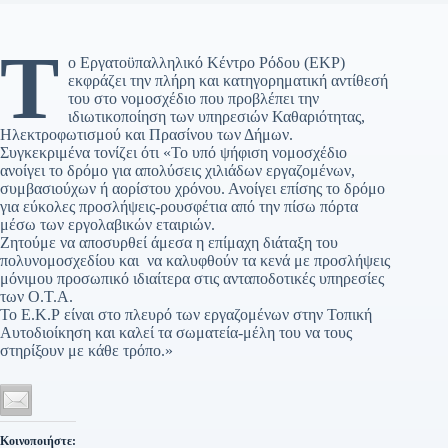
Τ
ο Εργατοϋπαλληλικό Κέντρο Ρόδου (ΕΚΡ)
εκφράζει την πλήρη και κατηγορηματική αντίθεσή
του στο νομοσχέδιο που προβλέπει την
ιδιωτικοποίηση των υπηρεσιών Καθαριότητας,
Ηλεκτροφωτισμού και Πρασίνου των Δήμων.
Συγκεκριμένα τονίζει ότι «Το υπό ψήφιση νομοσχέδιο
ανοίγει το δρόμο για απολύσεις χιλιάδων εργαζομένων,
συμβασιούχων ή αορίστου χρόνου. Ανοίγει επίσης το δρόμο
για εύκολες προσλήψεις-ρουσφέτια από την πίσω πόρτα
μέσω των εργολαβικών εταιριών.
Ζητούμε να αποσυρθεί άμεσα η επίμαχη διάταξη του
πολυνομοσχεδίου και να καλυφθούν τα κενά με προσλήψεις
μόνιμου προσωπικό ιδιαίτερα στις ανταποδοτικές υπηρεσίες
των Ο.Τ.Α.
Το Ε.Κ.Ρ είναι στο πλευρό των εργαζομένων στην Τοπική
Αυτοδιοίκηση και καλεί τα σωματεία-μέλη του να τους
στηρίξουν με κάθε τρόπο.»
Κοινοποιήστε: