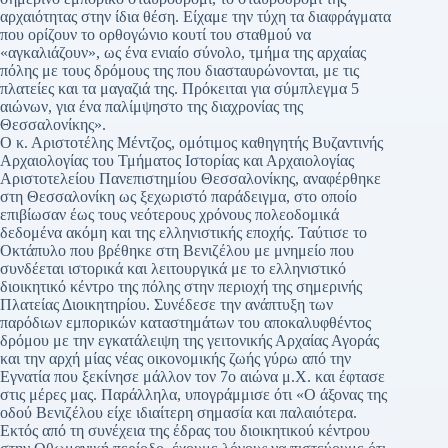
αρχαιότητας στην ίδια θέση. Είχαμε την τύχη τα διαφράγματα
που ορίζουν το ορθογώνιο κουτί του σταθμού να
«αγκαλιάζουν», ως ένα ενιαίο σύνολο, τμήμα της αρχαίας
πόλης με τους δρόμους της που διασταυρώνονται, με τις
πλατείες και τα μαγαζιά της. Πρόκειται για σύμπλεγμα 5
αιώνων, για ένα παλίμψηστο της διαχρονίας της
Θεσσαλονίκης».
Ο κ. Αριστοτέλης Μέντζος, ομότιμος καθηγητής Βυζαντινής
Αρχαιολογίας του Τμήματος Ιστορίας και Αρχαιολογίας
Αριστοτελείου Πανεπιστημίου Θεσσαλονίκης, αναφέρθηκε
στη Θεσσαλονίκη ως ξεχωριστό παράδειγμα, στο οποίο
επιβίωσαν έως τους νεότερους χρόνους πολεοδομικά
δεδομένα ακόμη και της ελληνιστικής εποχής. Ταύτισε το
Οκτάπυλο που βρέθηκε στη Βενιζέλου με μνημείο που
συνδέεται ιστορικά και λειτουργικά με το ελληνιστικό
διοικητικό κέντρο της πόλης στην περιοχή της σημερινής
Πλατείας Διοικητηρίου. Συνέδεσε την ανάπτυξη των
παρόδιων εμπορικών καταστημάτων του αποκαλυφθέντος
δρόμου με την εγκατάλειψη της γειτονικής Αρχαίας Αγοράς
και την αρχή μίας νέας οικονομικής ζωής γύρω από την
Εγνατία που ξεκίνησε μάλλον τον 7ο αιώνα μ.Χ. και έφτασε
στις μέρες μας. Παράλληλα, υπογράμμισε ότι «Ο άξονας της
οδού Βενιζέλου είχε ιδιαίτερη σημασία και παλαιότερα.
Εκτός από τη συνέχεια της έδρας του διοικητικού κέντρου