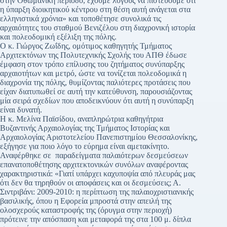
στην Οθωμανική περίοδο, έχουμε λόγους να πιστεύουμε ότι
η ύπαρξη διοικητικού κέντρου στη θέση αυτή ανάγεται στα
ελληνιστικά χρόνια» και τοποθέτησε συνολικά τις
αρχαιότητες του σταθμού Βενιζέλου στη διαχρονική ιστορία
και πολεοδομική εξέλιξη της πόλης.
Ο κ. Γιώργος Ζωΐδης, ομότιμος καθηγητής Τμήματος
Αρχιτεκτόνων της Πολυτεχνικής Σχολής του ΑΠΘ έδωσε
έμφαση στον τρόπο επίλυσης του ζητήματος συνύπαρξης
αρχαιοτήτων και μετρό, ώστε να τονίζεται πολεοδομικά η
διαχρονία της πόλης, θυμίζοντας παλιότερες προτάσεις που
είχαν διατυπωθεί σε αυτή την κατεύθυνση, παρουσιάζοντας
μία σειρά σχεδίων που αποδεικνύουν ότι αυτή η συνύπαρξη
είναι δυνατή.
Η κ. Μελίνα Παϊσίδου, αναπληρώτρια καθηγήτρια
Βυζαντινής Αρχαιολογίας της Τμήματος Ιστορίας και
Αρχαιολογίας Αριστοτελείου Πανεπιστημίου Θεσσαλονίκης,
εξήγησε για ποιο λόγο το εύρημα είναι αμετακίνητο.
Αναφέρθηκε σε παραδείγματα παλαιότερων δεσμεύσεων
επανατοποθέτησης αρχιτεκτονικών συνόλων αναφέροντας
χαρακτηριστικά: «Γιατί υπάρχει καχυποψία από πλευράς μας
ότι δεν θα τηρηθούν οι αποφάσεις και οι δεσμεύσεις; Α.
Σιντριβάνι: 2009-2010: η περίπτωση της παλαιοχριστιανικής
βασιλικής, όπου η Εφορεία μπροστά στην απειλή της
ολοσχερούς καταστροφής της (όρυγμα στην περιοχή)
πρότεινε την απόσπαση και μεταφορά της στα 100 μ. δίπλα