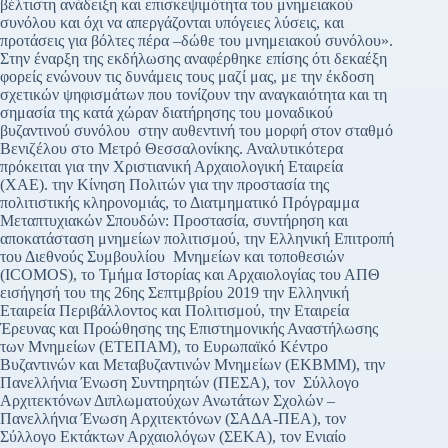
βέλτιστη ανάδειξη και επισκεψιμότητα του μνημειακού
συνόλου και όχι να απεργάζονται υπόγειες λύσεις, και
προτάσεις για βόλτες πέρα –δώθε του μνημειακού συνόλου».
Στην έναρξη της εκδήλωσης αναφέρθηκε επίσης ότι δεκαέξη
φορείς ενώνουν τις δυνάμεις τους μαζί μας, με την έκδοση
σχετικών ψηφισμάτων που τονίζουν την αναγκαιότητα και τη
σημασία της κατά χώραν διατήρησης του μοναδικού
βυζαντινού συνόλου στην αυθεντινή του μορφή στον σταθμό
Βενιζέλου στο Μετρό Θεσσαλονίκης. Αναλυτικότερα
πρόκειται για την Χριστιανική Αρχαιολογική Εταιρεία
(ΧΑΕ). την Κίνηση Πολιτών για την προστασία της
πολιτιστικής κληρονομιάς, το Διατμηματικό Πρόγραμμα
Μεταπτυχιακών Σπουδών: Προστασία, συντήρηση και
αποκατάσταση μνημείων πολιτισμού, την Eλληνική Επιτροπή
του Διεθνούς Συμβουλίου Μνημείων και τοποθεσιών
(ΙCOMOS), το Τμήμα Ιστορίας και Αρχαιολογίας του ΑΠΘ
εισήγησή του της 26ης Σεπτμβρίου 2019 την Ελληνική
Εταιρεία Περιβάλλοντος και Πολιτισμού, την Εταιρεία
Έρευνας και Προώθησης της Επιστημονικής Αναστήλωσης
των Μνημείων (ΕΤΕΠΑΜ), το Ευρωπαϊκό Κέντρο
Βυζαντινών και Μεταβυζαντινών Μνημείων (ΕΚΒΜΜ), την
Πανελλήνια Ένωση Συντηρητών (ΠΕΣΑ), τον Σύλλογο
Αρχιτεκτόνων Διπλωματούχων Ανωτάτων Σχολών –
Πανελλήνια Ένωση Αρχιτεκτόνων (ΣΑΔΑ-ΠΕΑ), τον
Σύλλογο Εκτάκτων Αρχαιολόγων (ΣΕΚΑ), τον Ενιαίο