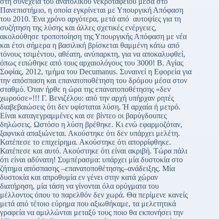
στη συνέχεια του ανατολικού νεκροταφείου μέσα στο
Πανεπιστήμιο, η οποία εγκρίνεται με Υπουργική Απόφαση
του 2010. Ένα χρόνο αργότερα, μετά από αυτοψίες για τη
συζήτηση της λύσης και άλλες σχετικές ενέργειες,
ακολούθησε τροποποίηση της Υπουργικής Απόφαση με νέα
και έτσι σήμερα η βασιλική βρίσκεται θαμμένη κάτω από
τόνους τσιμέντου, αθέατη, ανύπαρκτη, για να αποκαλυφθεί,
όπως ειπώθηκε από τους αρχαιολόγους του 3000! Β. Αγίας
Σοφίας, 2012, τμήμα του Decumanus. Συναινεί η Εφορεία για
την απόσπαση και επανατοποθέτηση του δρόμου μέσα στον
σταθμό. Όταν ήρθε η ώρα της επανατοποθέτησης «δεν
χωρούσε»!!! Γ. Βενιζέλου: από την αρχή υπήρχαν ρητές
διαβεβαιώσεις ότι δεν υφίσταται λύση. Ή αρχαία ή μετρό.
Είναι καταγεγραμμένες και σε βίντεο οι βαρύγδουπες
δηλώσεις. Ωστόσο η λύση βρέθηκε. Κι ενώ εφαρμοζόταν,
ξαφνικά απαξιώνεται. Ακούστηκε ότι δεν υπάρχει μελέτη.
Κατέπεσε το επιχείρημα. Ακούστηκε ότι απορρίφθηκε.
Κατέπεσε και αυτό. Ακούστηκε ότι είναι ακριβή. Τώρα πάλι
ότι είναι αδύνατη! Συμπέρασμα: υπάρχει μία δυστοκία στο
ζήτημα απόσπασης –επανατοποθέτησης–ανάδειξης. Μία
δυστοκία και απροθυμία εν γένει στην κατά χώραν
διατήρηση, μία τάση να γίνονται όλα ορύγματα του
μέλλοντος όπου το παρελθόν δεν χωρά. Θα περίμενε κανείς
μετά από τέτοιο εύρημα που αξιωθήκαμε, τα μελετητικά
γραφεία να αμιλλώνται μεταξύ τους ποιο θα εκπονήσει την