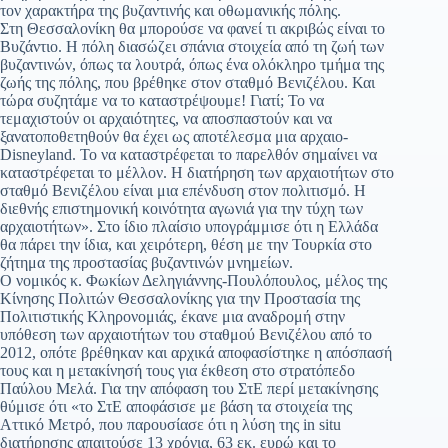
τον χαρακτήρα της βυζαντινής και οθωμανικής πόλης.
Στη Θεσσαλονίκη θα μπορούσε να φανεί τι ακριβώς είναι το
Βυζάντιο. Η πόλη διασώζει σπάνια στοιχεία από τη ζωή των
βυζαντινών, όπως τα λουτρά, όπως ένα ολόκληρο τμήμα της
ζωής της πόλης, που βρέθηκε στον σταθμό Βενιζέλου. Και
τώρα συζητάμε να το καταστρέψουμε! Γιατί; Το να
τεμαχιστούν οι αρχαιότητες, να αποσπαστούν και να
ξανατοποθετηθούν θα έχει ως αποτέλεσμα μια αρχαιο-
Disneyland. Το να καταστρέφεται το παρελθόν σημαίνει να
καταστρέφεται το μέλλον. Η διατήρηση των αρχαιοτήτων στο
σταθμό Βενιζέλου είναι μια επένδυση στον πολιτισμό. Η
διεθνής επιστημονική κοινότητα αγωνιά για την τύχη των
αρχαιοτήτων». Στο ίδιο πλαίσιο υπογράμμισε ότι η Ελλάδα
θα πάρει την ίδια, και χειρότερη, θέση με την Τουρκία στο
ζήτημα της προστασίας βυζαντινών μνημείων.
Ο νομικός κ. Φωκίων Δεληγιάννης-Πουλόπουλος, μέλος της
Κίνησης Πολιτών Θεσσαλονίκης για την Προστασία της
Πολιτιστικής Κληρονομιάς, έκανε μια αναδρομή στην
υπόθεση των αρχαιοτήτων του σταθμού Βενιζέλου από το
2012, οπότε βρέθηκαν και αρχικά αποφασίστηκε η απόσπασή
τους και η μετακίνησή τους για έκθεση στο στρατόπεδο
Παύλου Μελά. Για την απόφαση του ΣτΕ περί μετακίνησης
θύμισε ότι «το ΣτΕ αποφάσισε με βάση τα στοιχεία της
Αττικό Μετρό, που παρουσίασε ότι η λύση της in situ
διατήρησης απαιτούσε 13 χρόνια, 63 εκ. ευρώ και το