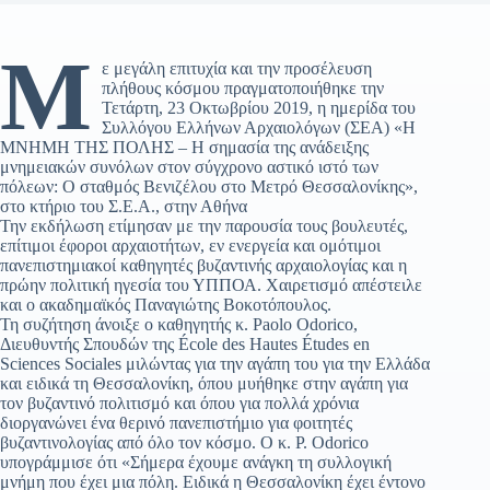
Μ
ε μεγάλη επιτυχία και την προσέλευση
πλήθους κόσμου πραγματοποιήθηκε την
Τετάρτη, 23 Οκτωβρίου 2019, η ημερίδα του
Συλλόγου Ελλήνων Αρχαιολόγων (ΣΕΑ) «Η
ΜΝΗΜΗ ΤΗΣ ΠΟΛΗΣ – Η σημασία της ανάδειξης
μνημειακών συνόλων στον σύγχρονο αστικό ιστό των
πόλεων: Ο σταθμός Βενιζέλου στο Μετρό Θεσσαλονίκης»,
στο κτήριο του Σ.Ε.Α., στην Αθήνα
Την εκδήλωση ετίμησαν με την παρουσία τους βουλευτές,
επίτιμοι έφοροι αρχαιοτήτων, εν ενεργεία και ομότιμοι
πανεπιστημιακοί καθηγητές βυζαντινής αρχαιολογίας και η
πρώην πολιτική ηγεσία του ΥΠΠΟΑ. Χαιρετισμό απέστειλε
και ο ακαδημαϊκός Παναγιώτης Βοκοτόπουλος.
Τη συζήτηση άνοιξε ο καθηγητής κ. Paolo Odorico,
Διευθυντής Σπουδών της École des Ηautes Études en
Sciences Sociales μιλώντας για την αγάπη του για την Ελλάδα
και ειδικά τη Θεσσαλονίκη, όπου μυήθηκε στην αγάπη για
τον βυζαντινό πολιτισμό και όπου για πολλά χρόνια
διοργανώνει ένα θερινό πανεπιστήμιο για φοιτητές
βυζαντινολογίας από όλο τον κόσμο. Ο κ. P. Odorico
υπογράμμισε ότι «Σήμερα έχουμε ανάγκη τη συλλογική
μνήμη που έχει μια πόλη. Ειδικά η Θεσσαλονίκη έχει έντονο