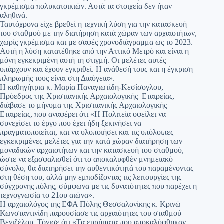
γκρέμισμα πολυκατοικιών. Αυτά τα στοιχεία δεν ήταν
αληθινά.
Ταυτόχρονα είχε βρεθεί η τεχνική λύση για την κατασκευή
του σταθμού με την διατήρηση κατά χώραν των αρχαιοτήτων,
χωρίς γκρέμισμα και με σαφές χρονοδιάγραμμα ως το 2023.
Αυτή η λύση κατατέθηκε από την Αττικό Μετρό και είναι η
μόνη εγκεκριμένη αυτή τη στιγμή. Οι μελέτες αυτές
υπάρχουν και έχουν εγκριθεί. Η ανάθεσή τους και η έγκριση
πληρωμής τους είναι στη Διαύγεια».
Η καθηγήτρια κ. Μαρία Παναγιωτίδη-Κεσίσογλου,
Πρόεδρος της Χριστιανικής Αρχαιολογικής Εταιρείας,
διάβασε το μήνυμα της Χριστιανικής Αρχαιολογικής
Εταιρείας, που αναφέρει ότι «Η Πολιτεία οφείλει να
συνεχίσει το έργο που έχει ήδη ξεκινήσει να
πραγματοποιείται, και να υλοποιήσει και τις υπόλοιπες
εγκεκριμένες μελέτες για την κατά χώραν διατήρηση των
μοναδικών αρχαιοτήτων και την κατασκευή του σταθμού,
ώστε να εξασφαλισθεί ότι το αποκαλυφθέν μνημειακό
σύνολο, θα διατηρήσει την αυθεντικότητά του παραμένοντας
στη θέση του, αλλά μην εμποδίζοντας τις λειτουργίες της
σύγχρονης πόλης, σύμφωνα με τις δυνατότητες που παρέχει η
τεχνογνωσία το 21ου αιώνα».
Η αρχαιολόγος της ΕΦΑ Πόλης Θεσσαλονίκης κ. Κρινώ
Κωνσταντινίδη παρουσίασε τις αρχαιότητες του σταθμού
Βενιζέλου. Τόνισε ότι «Τα ευρήματα που αποκαλύφθηκαν