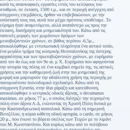
κατά τις ανασκαφικές εργασίες εντός του κελύφους του
σταθμού, σε έκταση, 1500 τ.μ., και σε περιοχή ανέγγιχτη από
σύγχρονες επεμβάσεις, ήρθαν να επιβεβαιώσουν, με την
υπόστασή τους πια, αυτά που μέχρι πρότινος υποθέταμε. Το
εύρημα ήταν αναμενόμενο, αλλά αναπάντεχο ως προς την
έκταση, διατήρηση και μνημειακότητά του. Κάτω από τις
ταπεινές μορφές των χωμάτινων δρόμων των
μεσοβυζαντινών χρόνων, σε βάθος περίπου -6,5μ.,
αποκαλύφθηκε με εντυπωσιακή πληρότητα ένα αστικό τοπίο,
ένα μεγάλο τμήμα της κοσμικής Θεσσαλονίκης της ύστερης
αρχαιότητας και των πρωτοβυζαντινών χρόνων, με ευρήματα
από τον 4ο έως και τον 9ο αι. μ Χ. Ευρήματα που αφηγούνται
την ιστορία της πόλης σε ένα κομβικό σημείο της, τις αστικές
χρήσεις και την καθημερινή ζωή στην πιο μνημειακή της
μορφή και μαρτυρούν την αδιάλειπτη χρήση της περιοχής με
πανομοιότυπο πολεοδομικό σχεδιασμό. Κάτω από τη
σύγχρονη Εγνατία, στην ίδια χάραξη και κατεύθυνση,
αποκαλύφθηκε ο κεντρικός οδικός άξονας, ο decumanus
maximus, σε μήκος 77 μ., ο οποίος διέσχιζε την τειχισμένη
πόλη στον άξονα Α-Δ, ενώνοντας τη Χρυσή Πύλη δυτικά με
την Κασσανδρεωτική ανατολικά. Κάτω από τη σημερινή
Βενιζέλου, η κύρια κάθετη οδική αρτηρία, ο cardo, σε μήκος
20 μ., που ένωνε το βόρειο σκέλος των Τειχών με το λιμάνι
του Μ. Κωνσταντίνου. Και κυρίως κάτω από το πολύβουο
σημερινό εμπορικό σταυροδρόμι, το σταυροδρόμι της