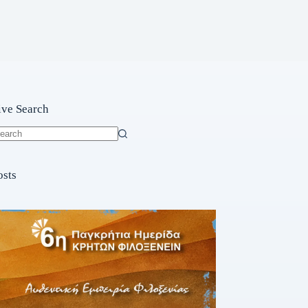
ive Search
o
sults
osts