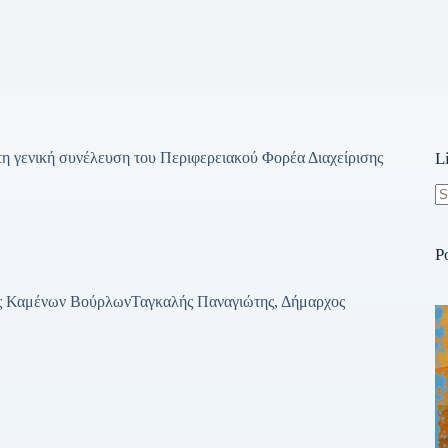
κτη γενική συνέλευση του Περιφερειακού Φορέα Διαχείρισης
L
N
re
P
ος Καμένων ΒούρλωνΤαγκαλής Παναγιώτης, Δήμαρχος