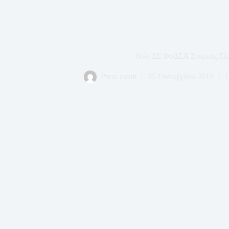
Νέο ΔΣ ΦοΔΣΑ Στερεάς Ελ
Press room
25 Οκτωβρίου 2019
Π