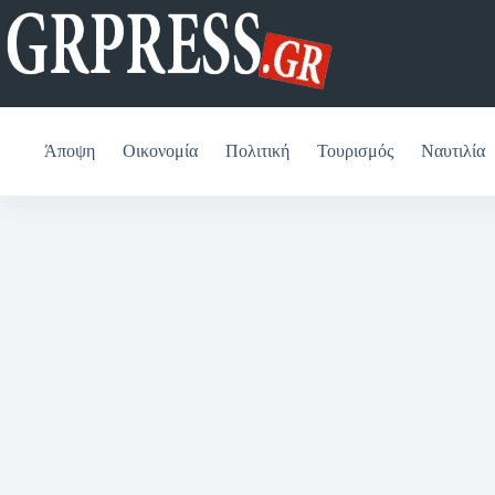
Μετάβαση
στο
περιεχόμενο
Άποψη
Οικονομία
Πολιτική
Τουρισμός
Ναυτιλία