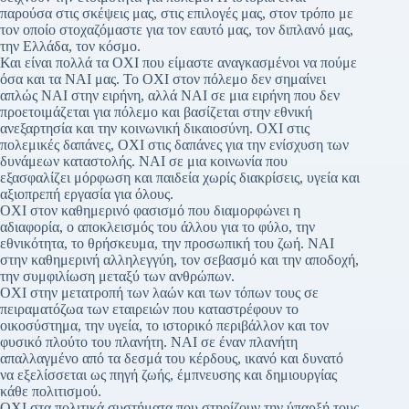
παρούσα στις σκέψεις μας, στις επιλογές μας, στον τρόπο με
τον οποίο στοχαζόμαστε για τον εαυτό μας, τον διπλανό μας,
την Ελλάδα, τον κόσμο.
Και είναι πολλά τα ΟΧΙ που είμαστε αναγκασμένοι να πούμε
όσα και τα ΝΑΙ μας. Το ΟΧΙ στον πόλεμο δεν σημαίνει
απλώς ΝΑΙ στην ειρήνη, αλλά ΝΑΙ σε μια ειρήνη που δεν
προετοιμάζεται για πόλεμο και βασίζεται στην εθνική
ανεξαρτησία και την κοινωνική δικαιοσύνη. ΟΧΙ στις
πολεμικές δαπάνες, ΟΧΙ στις δαπάνες για την ενίσχυση των
δυνάμεων καταστολής. ΝΑΙ σε μια κοινωνία που
εξασφαλίζει μόρφωση και παιδεία χωρίς διακρίσεις, υγεία και
αξιοπρεπή εργασία για όλους.
ΟΧΙ στον καθημερινό φασισμό που διαμορφώνει η
αδιαφορία, ο αποκλεισμός του άλλου για το φύλο, την
εθνικότητα, το θρήσκευμα, την προσωπική του ζωή. ΝΑΙ
στην καθημερινή αλληλεγγύη, τον σεβασμό και την αποδοχή,
την συμφιλίωση μεταξύ των ανθρώπων.
ΟΧΙ στην μετατροπή των λαών και των τόπων τους σε
πειραματόζωα των εταιρειών που καταστρέφουν το
οικοσύστημα, την υγεία, το ιστορικό περιβάλλον και τον
φυσικό πλούτο του πλανήτη. ΝΑΙ σε έναν πλανήτη
απαλλαγμένο από τα δεσμά του κέρδους, ικανό και δυνατό
να εξελίσσεται ως πηγή ζωής, έμπνευσης και δημιουργίας
κάθε πολιτισμού.
ΟΧΙ στα πολιτικά συστήματα που στηρίζουν την ύπαρξή τους