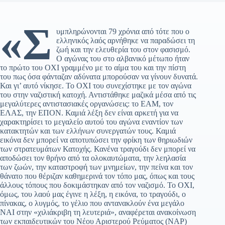
«Σ
υμπληρώνονται 79 χρόνια από τότε που ο
ελληνικός λαός αρνήθηκε να παραδώσει τη
ζωή και την ελευθερία του στον φασισμό.
Ο αγώνας του στο αλβανικό μέτωπο ήταν
το πρώτο του ΟΧΙ γραμμένο με το αίμα του και την πίστη
του πως όσα φάνταζαν αδύνατα μπορούσαν να γίνουν δυνατά.
Και γι’ αυτό νίκησε. Το ΟΧΙ του συνεχίστηκε με τον αγώνα
του στην ναζιστική κατοχή. Αντιστάθηκε μαζικά μέσα από τις
μεγαλύτερες αντιστασιακές οργανώσεις: το ΕΑΜ, τον
ΕΛΑΣ, την ΕΠΟΝ. Καμιά λέξη δεν είναι αρκετή για να
χαρακτηρίσει το μεγαλείο αυτού του αγώνα εναντίον των
κατακτητών και των ελλήνων συνεργατών τους. Καμιά
εικόνα δεν μπορεί να αποτυπώσει την φρίκη των θηριωδιών
των στρατευμάτων Κατοχής. Κανένα τραγούδι δεν μπορεί να
αποδώσει τον θρήνο από τα ολοκαυτώματα, την λεηλασία
των ζωών, την καταστροφή των μνημείων, την πείνα και τον
θάνατο που θέριζαν καθημερινά τον τόπο μας, όπως και τους
άλλους τόπους που δοκιμάστηκαν από τον ναζισμό. Το ΟΧΙ,
όμως, του λαού μας έγινε η λέξη, η εικόνα, το τραγούδι, ο
πίνακας, ο λυγμός, το γέλιο που αντανακλούν ένα μεγάλο
ΝΑΙ στην «χιλιάκριβη τη λευτεριά», αναφέρεται ανακοίνωση
των εκπαιδευτικών του Νέου Αριστερού Ρεύματος (ΝΑΡ)