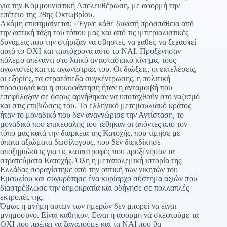
για την Κομμουνιστική Απελευθέρωση, με αφορμή την
επέτειο της 28ης Οκτωβρίου.
Ακόμη επισημαίνεται: «Έγινε κάθε δυνατή προσπάθεια από
την αστική τάξη του τόπου μας και από τις ιμπεριαλιστικές
δυνάμεις που την στήριξαν να σβηστεί, να χαθεί, να ξεχαστεί
αυτό το ΟΧΙ και ταυτόχρονα αυτό το ΝΑΙ. Προξένησαν
πόλεμο απέναντι στο λαϊκό αντιστασιακό κίνημα, τους
αγωνιστές και τις αγωνίστριές του. Οι διώξεις, οι εκτελέσεις,
οι εξορίες, τα στρατόπεδα συγκέντρωσης, η πολιτική
προσφυγιά και η συκοφάντηση ήταν η ανταμοιβή που
επεφύλαξαν σε όσους αρνήθηκαν να υποταχθούν στο ναζισμό
και στις επιβιώσεις του. Το ελληνικό μετεμφυλιακό κράτος
ήταν το μοναδικό που δεν αναγνώρισε την Αντίσταση, το
μοναδικό που επικεφαλής του τέθηκαν οι απόντες από τον
τόπο μας κατά την διάρκεια της Κατοχής, που τίμησε με
ύπατα αξιώματα δωσίλογους, που δεν διεκδίκησε
αποζημιώσεις για τις καταστροφές που προξένησαν τα
στρατεύματα Κατοχής. Όλη η μεταπολεμική ιστορία της
Ελλάδας σφραγίστηκε από την οπτική των νικητών του
Εμφυλίου και συγκρότησε ένα κυρίαρχο σύστημα αξιών που
διαστρέβλωσε την δημοκρατία και οδήγησε σε πολλαπλές
εκτροπές της.
Όμως η μνήμη αυτών των ημερών δεν μπορεί να είναι
μνημόσυνο. Είναι καθήκον. Είναι η αφορμή να σκεφτούμε τα
ΟΧΙ που πρέπει να ξαναπούμε και τα ΝΑΙ που θα