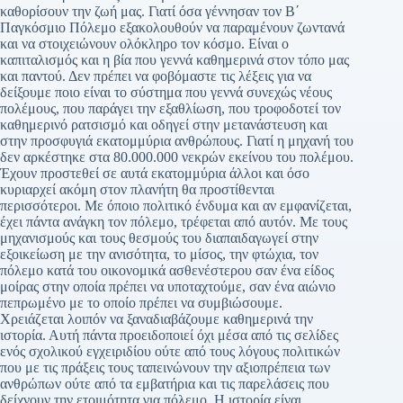
καθορίσουν την ζωή μας. Γιατί όσα γέννησαν τον Β΄
Παγκόσμιο Πόλεμο εξακολουθούν να παραμένουν ζωντανά
και να στοιχειώνουν ολόκληρο τον κόσμο. Είναι ο
καπιταλισμός και η βία που γεννά καθημερινά στον τόπο μας
και παντού. Δεν πρέπει να φοβόμαστε τις λέξεις για να
δείξουμε ποιο είναι το σύστημα που γεννά συνεχώς νέους
πολέμους, που παράγει την εξαθλίωση, που τροφοδοτεί τον
καθημερινό ρατσισμό και οδηγεί στην μετανάστευση και
στην προσφυγιά εκατομμύρια ανθρώπους. Γιατί η μηχανή του
δεν αρκέστηκε στα 80.000.000 νεκρών εκείνου του πολέμου.
Έχουν προστεθεί σε αυτά εκατομμύρια άλλοι και όσο
κυριαρχεί ακόμη στον πλανήτη θα προστίθενται
περισσότεροι. Με όποιο πολιτικό ένδυμα και αν εμφανίζεται,
έχει πάντα ανάγκη τον πόλεμο, τρέφεται από αυτόν. Με τους
μηχανισμούς και τους θεσμούς του διαπαιδαγωγεί στην
εξοικείωση με την ανισότητα, το μίσος, την φτώχια, τον
πόλεμο κατά του οικονομικά ασθενέστερου σαν ένα είδος
μοίρας στην οποία πρέπει να υποταχτούμε, σαν ένα αιώνιο
πεπρωμένο με το οποίο πρέπει να συμβιώσουμε.
Χρειάζεται λοιπόν να ξαναδιαβάζουμε καθημερινά την
ιστορία. Αυτή πάντα προειδοποιεί όχι μέσα από τις σελίδες
ενός σχολικού εγχειριδίου ούτε από τους λόγους πολιτικών
που με τις πράξεις τους ταπεινώνουν την αξιοπρέπεια των
ανθρώπων ούτε από τα εμβατήρια και τις παρελάσεις που
δείχνουν την ετοιμότητα για πόλεμο. Η ιστορία είναι