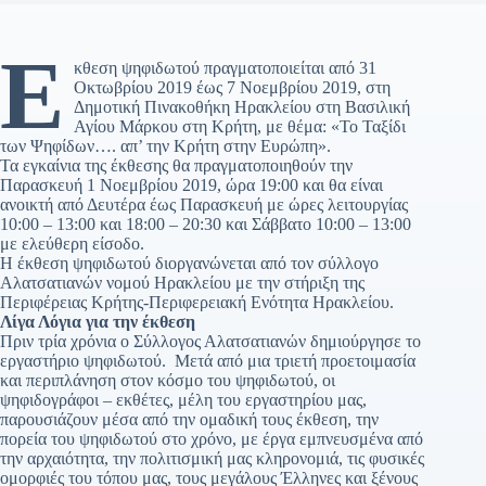
Έ
κθεση ψηφιδωτού πραγματοποιείται από 31
Οκτωβρίου 2019 έως 7 Νοεμβρίου 2019, στη
Δημοτική Πινακοθήκη Ηρακλείου στη Βασιλική
Αγίου Μάρκου στη Κρήτη, με θέμα: «Το Ταξίδι
των Ψηφίδων…. απ’ την Κρήτη στην Ευρώπη».
Τα εγκαίνια της έκθεσης θα πραγματοποιηθούν την
Παρασκευή 1 Νοεμβρίου 2019, ώρα 19:00 και θα είναι
ανοικτή από Δευτέρα έως Παρασκευή με ώρες λειτουργίας
10:00 – 13:00 και 18:00 – 20:30 και Σάββατο 10:00 – 13:00
με ελεύθερη είσοδο.
Η έκθεση ψηφιδωτού διοργανώνεται από τον σύλλογο
Αλατσατιανών νομού Ηρακλείου με την στήριξη της
Περιφέρειας Κρήτης-Περιφερειακή Ενότητα Ηρακλείου.
Λίγα Λόγια για την έκθεση
Πριν τρία χρόνια ο Σύλλογος Αλατσατιανών δημιούργησε το
εργαστήριο ψηφιδωτού. Μετά από μια τριετή προετοιμασία
και περιπλάνηση στον κόσμο του ψηφιδωτού, οι
ψηφιδογράφοι – εκθέτες, μέλη του εργαστηρίου μας,
παρουσιάζουν μέσα από την ομαδική τους έκθεση, την
πορεία του ψηφιδωτού στο χρόνο, με έργα εμπνευσμένα από
την αρχαιότητα, την πολιτισμική μας κληρονομιά, τις φυσικές
ομορφιές του τόπου μας, τους μεγάλους Έλληνες και ξένους