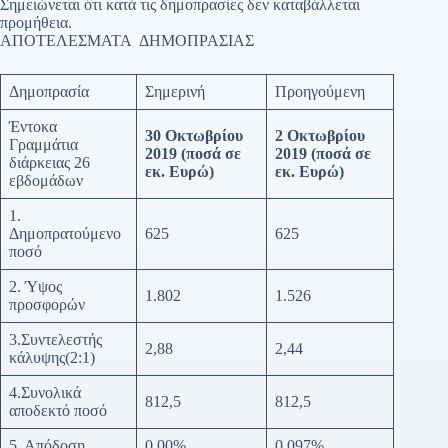
Σημειώνεται ότι κατά τις δημοπρασίες δεν καταβάλλεται
προμήθεια.
ΑΠΟΤΕΛΕΣΜΑΤΑ ΔΗΜΟΠΡΑΣΙΑΣ
Δημοπρασία
Σημερινή
Προηγούμενη
Έντοκα
30 Οκτωβρίου
2 Οκτωβρίου
Γραμμάτια
2019
(ποσά σε
2019
(ποσά σε
διάρκειας 26
εκ. Ευρώ)
εκ. Ευρώ)
εβδομάδων
1.
Δημοπρατούμενο
625
625
ποσό
2. Ύψος
1.802
1.526
προσφορών
3.Συντελεστής
2,88
2,44
κάλυψης(2:1)
4.Συνολικά
812,5
812,5
αποδεκτό ποσό
5. Απόδοση
0,00%
0,097%