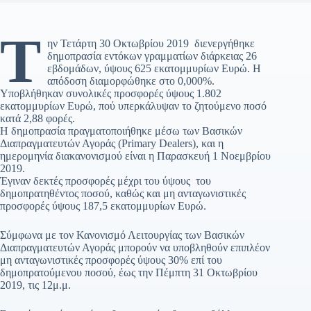
Τ
ην Τετάρτη 30 Οκτωβρίου 2019 διενεργήθηκε
δημοπρασία εντόκων γραμματίων διάρκειας 26
εβδομάδων, ύψους 625 εκατομμυρίων Ευρώ. Η
απόδοση διαμορφώθηκε στο 0,000%.
Υποβλήθηκαν συνολικές προσφορές ύψους 1.802
εκατομμυρίων Ευρώ, πού υπερκάλυψαν το ζητούμενο ποσό
κατά 2,88 φορές.
Η δημοπρασία πραγματοποιήθηκε μέσω των Βασικών
Διαπραγματευτών Αγοράς (Primary Dealers), και η
ημερομηνία διακανονισμού είναι η Παρασκευή 1 Νοεμβρίου
2019.
Έγιναν δεκτές προσφορές μέχρι του ύψους του
δημοπρατηθέντος ποσού, καθώς και μη ανταγωνιστικές
προσφορές ύψους 187,5 εκατομμυρίων Ευρώ.
Σύμφωνα με τον Κανονισμό Λειτουργίας των Βασικών
Διαπραγματευτών Αγοράς μπορούν να υποβληθούν επιπλέον
μη ανταγωνιστικές προσφορές ύψους 30% επί του
δημοπρατούμενου ποσού, έως την Πέμπτη 31 Οκτωβρίου
2019, τις 12μ.μ.