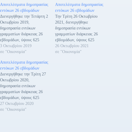
Αποτελέσματα δημοπρασίας
Αποτελέσματα δημοπρασίας
εντόκων 26 εβδομάδων
εντόκων 26 εβδομάδων
Διενεργήθηκε την Τετάρτη 2
Την Τρίτη 26 Οκτωβρίου
Οκτωβρίου 2019,
2021, διενεργήθηκε
δημοπρασία εντόκων
δημοπρασία εντόκων
γραμματίων διάρκειας 26
γραμματίων διάρκειας 26
εβδομάδων, ύψους 625
εβδομάδων, ύψους 625
εκατομμυρίων Ευρώ. Η
3 Οκτωβρίου 2019
εκατομμυρίων Ευρώ. Η
26 Οκτωβρίου 2021
απόδοση διαμορφώθηκε στο
σε "Οικονομία"
απόδοση διαμορφώθηκε στο
σε "Οικονομία"
0,097%. Υποβλήθηκαν
-0,41%. Υποβλήθηκαν
Αποτελέσματα δημοπρασίας
συνολικές προσφορές ύψους
συνολικές προσφορές ύψους
εντόκων 26 εβδομάδων
1.526 εκατομμυρίων Ευρώ,
1.144 εκατομμυρίων Ευρώ,
Διενεργήθηκε την Τρίτη 27
πού υπερκάλυψαν το
που υπερκάλυψαν το
Οκτωβρίου 2020,
ζητούμενο ποσό κατά 2,44
ζητούμενο ποσό κατά 1,83
δημοπρασία εντόκων
φορές. Η δημοπρασία
φορές. Η δημοπρασία
γραμματίων διάρκειας 26
πραγματοποιήθηκε μέσω των
πραγματοποιήθηκε μέσω των
εβδομάδων, ύψους 625
Βασικών Διαπραγματευτών
Βασικών Διαπραγματευτών
εκατομμυρίων Ευρώ. Η
27 Οκτωβρίου 2020
Αγοράς (Primary Dealers),
Αγοράς (Primary Dealers),
απόδοση διαμορφώθηκε στο
σε "Οικονομία"
και η ημερομηνία
και η ημερομηνία
-0,12%. Υποβλήθηκαν
διακανονισμού…
διακανονισμού…
συνολικές προσφορές ύψους
1,062 εκατομμυρίων Ευρώ,