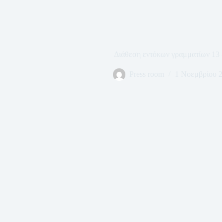
Διάθεση εντόκων γραμματίων 13
Press room
1 Νοεμβρίου 