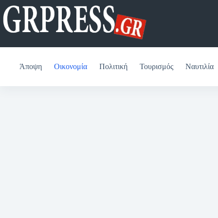
Μετάβαση
στο
περιεχόμενο
Άποψη
Οικονομία
Πολιτική
Τουρισμός
Ναυτιλία