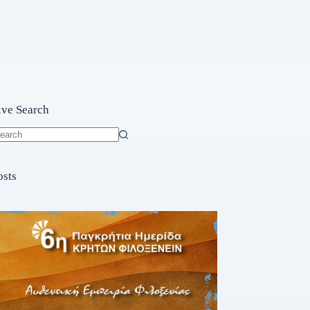
ive Search
o
sults
osts