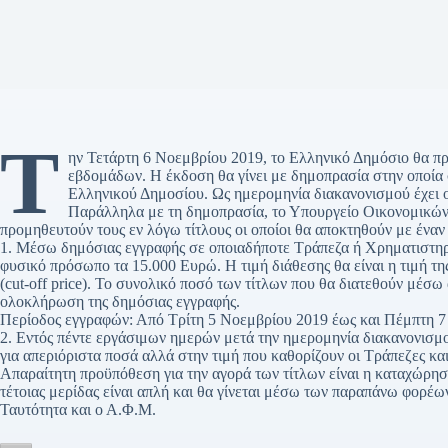
Τ
ην Τετάρτη 6 Νοεμβρίου 2019, το Ελληνικό Δημόσιο θα π
εβδομάδων. Η έκδοση θα γίνει με δημοπρασία στην οποία 
Ελληνικού Δημοσίου. Ως ημερομηνία διακανονισμού έχει 
Παράλληλα με τη δημοπρασία, το Υπουργείο Οικονομικών 
προμηθευτούν τους εν λόγω τίτλους οι οποίοι θα αποκτηθούν με έναν
1. Μέσω δημόσιας εγγραφής σε οποιαδήποτε Τράπεζα ή Χρηματιστηρι
φυσικό πρόσωπο τα 15.000 Ευρώ. Η τιμή διάθεσης θα είναι η τιμή τη
(cut-off price). Το συνολικό ποσό των τίτλων που θα διατεθούν μέσω
ολοκλήρωση της δημόσιας εγγραφής.
Περίοδος εγγραφών: Από Τρίτη 5 Νοεμβρίου 2019 έως και Πέμπτη 7
2. Εντός πέντε εργάσιμων ημερών μετά την ημερομηνία διακανονισμ
για απεριόριστα ποσά αλλά στην τιμή που καθορίζουν οι Τράπεζες και
Απαραίτητη προϋπόθεση για την αγορά των τίτλων είναι η καταχώρησ
τέτοιας μερίδας είναι απλή και θα γίνεται μέσω των παραπάνω φορέω
Ταυτότητα και ο Α.Φ.Μ.