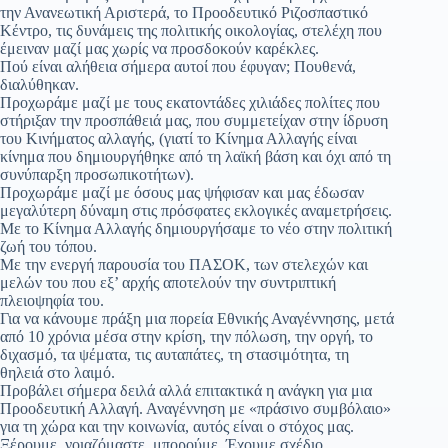
την Ανανεωτική Αριστερά, το Προοδευτικό Ριζοσπαστικό
Κέντρο, τις δυνάμεις της πολιτικής οικολογίας, στελέχη που
έμειναν μαζί μας χωρίς να προσδοκούν καρέκλες.
Πού είναι αλήθεια σήμερα αυτοί που έφυγαν; Πουθενά,
διαλύθηκαν.
Προχωράμε μαζί με τους εκατοντάδες χιλιάδες πολίτες που
στήριξαν την προσπάθειά μας, που συμμετείχαν στην ίδρυση
του Κινήματος αλλαγής, (γιατί το Κίνημα Αλλαγής είναι
κίνημα που δημιουργήθηκε από τη λαϊκή βάση και όχι από τη
συνύπαρξη προσωπικοτήτων).
Προχωράμε μαζί με όσους μας ψήφισαν και μας έδωσαν
μεγαλύτερη δύναμη στις πρόσφατες εκλογικές αναμετρήσεις.
Με το Κίνημα Αλλαγής δημιουργήσαμε το νέο στην πολιτική
ζωή του τόπου.
Με την ενεργή παρουσία του ΠΑΣΟΚ, των στελεχών και
μελών του που εξ’ αρχής αποτελούν την συντριπτική
πλειοψηφία του.
Για να κάνουμε πράξη μια πορεία Εθνικής Αναγέννησης, μετά
από 10 χρόνια μέσα στην κρίση, την πόλωση, την οργή, το
διχασμό, τα ψέματα, τις αυταπάτες, τη στασιμότητα, τη
θηλειά στο λαιμό.
Προβάλει σήμερα δειλά αλλά επιτακτικά η ανάγκη για μια
Προοδευτική Αλλαγή. Αναγέννηση με «πράσινο συμβόλαιο»
για τη χώρα και την κοινωνία, αυτός είναι ο στόχος μας.
Ξέρουμε, νοιαζόμαστε, μπορούμε. Έχουμε σχέδιο.