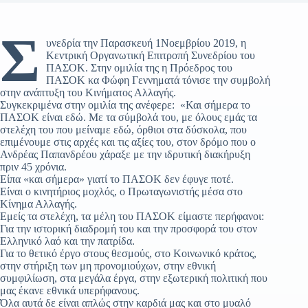
Σ
υνεδρία την Παρασκευή 1Νοεμβρίου 2019, η
Κεντρική Οργανωτική Επιτροπή Συνεδρίου του
ΠΑΣΟΚ. Στην ομιλία της η Πρόεδρος του
ΠΑΣΟΚ κα Φώφη Γεννηματά τόνισε την συμβολή
στην ανάπτυξη του Κινήματος Αλλαγής.
Συγκεκριμένα στην ομιλία της ανέφερε: «Και σήμερα το
ΠΑΣΟΚ είναι εδώ. Με τα σύμβολά του, με όλους εμάς τα
στελέχη του που μείναμε εδώ, όρθιοι στα δύσκολα, που
επιμένουμε στις αρχές και τις αξίες του, στον δρόμο που ο
Ανδρέας Παπανδρέου χάραξε με την ιδρυτική διακήρυξη
πριν 45 χρόνια.
Είπα «και σήμερα» γιατί το ΠΑΣΟΚ δεν έφυγε ποτέ.
Είναι ο κινητήριος μοχλός, ο Πρωταγωνιστής μέσα στο
Κίνημα Αλλαγής.
Εμείς τα στελέχη, τα μέλη του ΠΑΣΟΚ είμαστε περήφανοι:
Για την ιστορική διαδρομή του και την προσφορά του στον
Ελληνικό λαό και την πατρίδα.
Για το θετικό έργο στους θεσμούς, στο Κοινωνικό κράτος,
στην στήριξη των μη προνομιούχων, στην εθνική
συμφιλίωση, στα μεγάλα έργα, στην εξωτερική πολιτική που
μας έκανε εθνικά υπερήφανους.
Όλα αυτά δε είναι απλώς στην καρδιά μας και στο μυαλό