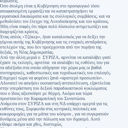
κυρώσεις.
Όσο άτολμη είναι η Κυβέρνηση στο προσφυγικό τόσο
αποφασισμένη εμφανίζεται να καταστρατηγήσει τα
εργασιακά δικαιώματα και τις συλλογικές συμβάσεις, και να
μεθοδεύσει τον έλεγχο της Αυτοδιοίκησης και του κράτους.
Ήδη είναι σαφές ότι πάρα πολύ δύσκολα αντιμετωπίζει και
διαχειρίζεται κρίσεις.
Ένας απλός «Τζόκερ», ήταν καταλυτικός για να δείξει την
γύμνια αυτής της Κυβέρνησης και τις ενοχικές αντιδράσεις
στελεχών της, που δεν προέρχονται από τον πυρήνα της
δεξιάς, τη Νέας Δημοκρατίας.
Από την άλλη μεριά ο ΣΥΡΙΖΑ, αρνείται να καταλάβει γιατί
έχασε τις εκλογές, αρνείται να αναλάβει τις ευθύνες του για
τα αδιέξοδα στα οποία οδήγησαν την χώρα μας οι βαθιά
συντηρητικές, καθεστωτικές και τυχοδιωκτικές του επιλογές.
Επιχειρεί τώρα να φορέσει ξανά «αριστερό προσωπείο».
Αδυνατεί να ασκήσει ουσιαστική αντιπολίτευση, εξαντλείται
στην υπεράσπιση του δεξιού παραδικαστικού κυκλώματος
που ο ίδιος αξιοποίησε με θέρμη. Ακόμα και τώρα
προστατεύει την Καραμανλική του Συνιστώσα.
Ανάμεσα στον ΣΥΡΙΖΑ και στη ΝΔ υπάρχει ομερτά για τις
ευθύνες τους, Συμφωνία στις κεντρικές πολιτικές και
κοκορομαχίες για τα μάτια του κόσμου , για να συγκρατούν
δυνάμεις μέσα από την πόλωση και τον διχασμό. Αυτό
είδαμε ακόμα και χθες, δυστυχώς.