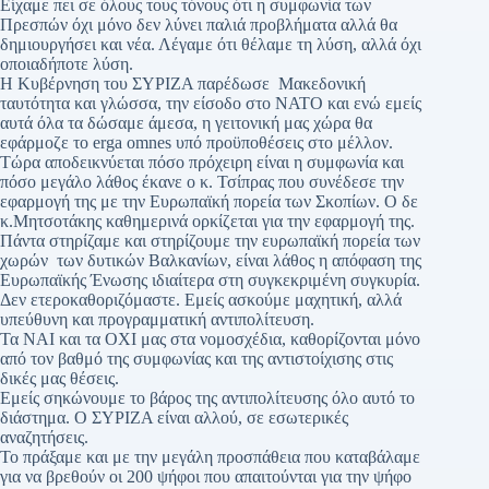
Είχαμε πει σε όλους τους τόνους ότι η συμφωνία των
Πρεσπών όχι μόνο δεν λύνει παλιά προβλήματα αλλά θα
δημιουργήσει και νέα. Λέγαμε ότι θέλαμε τη λύση, αλλά όχι
οποιαδήποτε λύση.
Η Κυβέρνηση του ΣΥΡΙΖΑ παρέδωσε Μακεδονική
ταυτότητα και γλώσσα, την είσοδο στο ΝΑΤΟ και ενώ εμείς
αυτά όλα τα δώσαμε άμεσα, η γειτονική μας χώρα θα
εφάρμοζε το erga omnes υπό προϋποθέσεις στο μέλλον.
Τώρα αποδεικνύεται πόσο πρόχειρη είναι η συμφωνία και
πόσο μεγάλο λάθος έκανε ο κ. Τσίπρας που συνέδεσε την
εφαρμογή της με την Ευρωπαϊκή πορεία των Σκοπίων. Ο δε
κ.Μητσοτάκης καθημερινά ορκίζεται για την εφαρμογή της.
Πάντα στηρίζαμε και στηρίζουμε την ευρωπαϊκή πορεία των
χωρών των δυτικών Βαλκανίων, είναι λάθος η απόφαση της
Ευρωπαϊκής Ένωσης ιδιαίτερα στη συγκεκριμένη συγκυρία.
Δεν ετεροκαθοριζόμαστε. Εμείς ασκούμε μαχητική, αλλά
υπεύθυνη και προγραμματική αντιπολίτευση.
Τα ΝΑΙ και τα ΟΧΙ μας στα νομοσχέδια, καθορίζονται μόνο
από τον βαθμό της συμφωνίας και της αντιστοίχισης στις
δικές μας θέσεις.
Εμείς σηκώνουμε το βάρος της αντιπολίτευσης όλο αυτό το
διάστημα. Ο ΣΥΡΙΖΑ είναι αλλού, σε εσωτερικές
αναζητήσεις.
Το πράξαμε και με την μεγάλη προσπάθεια που καταβάλαμε
για να βρεθούν οι 200 ψήφοι που απαιτούνται για την ψήφο