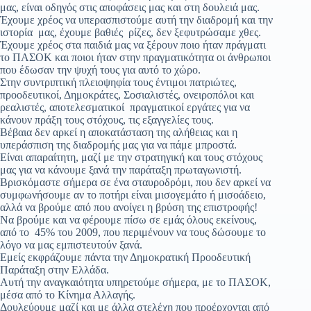
μας, είναι οδηγός στις αποφάσεις μας και στη δουλειά μας.
Έχουμε χρέος να υπερασπιστούμε αυτή την διαδρομή και την
ιστορία μας, έχουμε βαθιές ρίζες, δεν ξεφυτρώσαμε χθες.
Έχουμε χρέος στα παιδιά μας να ξέρουν ποιο ήταν πράγματι
το ΠΑΣΟΚ και ποιοι ήταν στην πραγματικότητα οι άνθρωποι
που έδωσαν την ψυχή τους για αυτό το χώρο.
Στην συντριπτική πλειοψηφία τους έντιμοι πατριώτες,
προοδευτικοί, Δημοκράτες, Σοσιαλιστές, ονειροπόλοι και
ρεαλιστές, αποτελεσματικοί πραγματικοί εργάτες για να
κάνουν πράξη τους στόχους, τις εξαγγελίες τους.
Βέβαια δεν αρκεί η αποκατάσταση της αλήθειας και η
υπεράσπιση της διαδρομής μας για να πάμε μπροστά.
Είναι απαραίτητη, μαζί με την στρατηγική και τους στόχους
μας για να κάνουμε ξανά την παράταξη πρωταγωνιστή.
Βρισκόμαστε σήμερα σε ένα σταυροδρόμι, που δεν αρκεί να
συμφωνήσουμε αν το ποτήρι είναι μισογεμάτο ή μισοάδειο,
αλλά να βρούμε από που ανοίγει η βρύση της επιστροφής!
Να βρούμε και να φέρουμε πίσω σε εμάς όλους εκείνους,
από το 45% του 2009, που περιμένουν να τους δώσουμε το
λόγο να μας εμπιστευτούν ξανά.
Εμείς εκφράζουμε πάντα την Δημοκρατική Προοδευτική
Παράταξη στην Ελλάδα.
Αυτή την αναγκαιότητα υπηρετούμε σήμερα, με το ΠΑΣΟΚ,
μέσα από το Κίνημα Αλλαγής.
Δουλεύουμε μαζί και με άλλα στελέχη που προέρχονται από