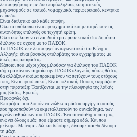
λειτουργήσουμε με δυο παράλληλους κομματικούς
μηχανισμούς σε τοπικό, νομαρχιακό, περιφερειακό, κεντρικό
επίπεδο.
Είναι διαλυτικό από κάθε άποψη.
Όλα τα υπόλοιπα είναι προσχηματικά και μετατρέπουν τις
αυτονόητες επιλογές σε τεχνητή κρίση.
Όλοι οφείλουν να είναι ιδιαίτερα προσεκτικοί στο δημόσιο
διάλογο σε σχέση με το ΠΑΣΟΚ.
Το ΠΑΣΟΚ δεν λειτουργεί ανταγωνιστικά στο Κίνημα
Αλλαγής, είναι βασικός στυλοβάτης του εγχειρήματος με
δικές μας αποφάσεις.
Κάποιοι που μέχρι χθες μιλούσαν για διάλυση του ΠΑΣΟΚ
σήμερα κάνουν σημαία την ΠΑΣΟΚολαγνεία, πόσες θέσεις
θα αλλάξουν ακόμα προκειμένου να πετύχουν τους στόχους
τους; Είναι προσωπικοί; Είναι πολιτικοί; Ποιους εκφράζουν
στην παράταξη; Ταυτίζονται με την πλειοψηφία της λαϊκής
μας βάσης; Ερωτώ;
Προφανώς όχι.
Επιτρέψτε μου λοιπόν να νιώθω τεράστια οργή για αυτούς
που προσπαθούν να εκμεταλλευτούν το συναίσθημα, των
αγνών ανθρώπων του ΠΑΣΟΚ. Ένα συναίσθημα που μας
ενώνει όλους εμάς, που είμαστε σήμερα εδώ. Και που
μείναμε. Μείναμε εδώ και δώσαμε, δίνουμε και θα δίνουμε
τη μάχη.
Όχι στα μπρος-πίσω.