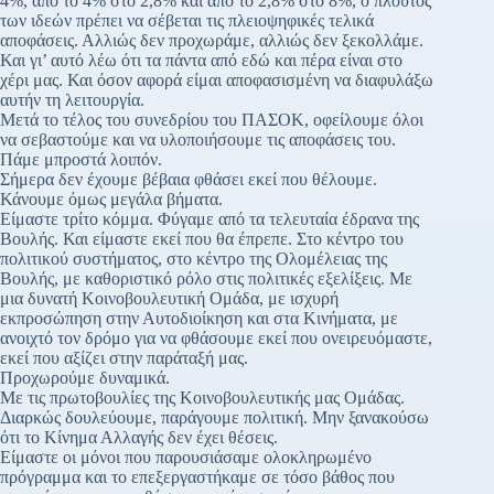
4%, από το 4% στο 2,8% και από το 2,8% στο 8%, ο πλούτος
των ιδεών πρέπει να σέβεται τις πλειοψηφικές τελικά
αποφάσεις. Αλλιώς δεν προχωράμε, αλλιώς δεν ξεκολλάμε.
Και γι’ αυτό λέω ότι τα πάντα από εδώ και πέρα είναι στο
χέρι μας. Και όσον αφορά είμαι αποφασισμένη να διαφυλάξω
αυτήν τη λειτουργία.
Μετά το τέλος του συνεδρίου του ΠΑΣΟΚ, οφείλουμε όλοι
να σεβαστούμε και να υλοποιήσουμε τις αποφάσεις του.
Πάμε μπροστά λοιπόν.
Σήμερα δεν έχουμε βέβαια φθάσει εκεί που θέλουμε.
Κάνουμε όμως μεγάλα βήματα.
Είμαστε τρίτο κόμμα. Φύγαμε από τα τελευταία έδρανα της
Βουλής. Και είμαστε εκεί που θα έπρεπε. Στο κέντρο του
πολιτικού συστήματος, στο κέντρο της Ολομέλειας της
Βουλής, με καθοριστικό ρόλο στις πολιτικές εξελίξεις. Με
μια δυνατή Κοινοβουλευτική Ομάδα, με ισχυρή
εκπροσώπηση στην Αυτοδιοίκηση και στα Κινήματα, με
ανοιχτό τον δρόμο για να φθάσουμε εκεί που ονειρευόμαστε,
εκεί που αξίζει στην παράταξή μας.
Προχωρούμε δυναμικά.
Με τις πρωτοβουλίες της Κοινοβουλευτικής μας Ομάδας.
Διαρκώς δουλεύουμε, παράγουμε πολιτική. Μην ξανακούσω
ότι το Κίνημα Αλλαγής δεν έχει θέσεις.
Είμαστε οι μόνοι που παρουσιάσαμε ολοκληρωμένο
πρόγραμμα και το επεξεργαστήκαμε σε τόσο βάθος που