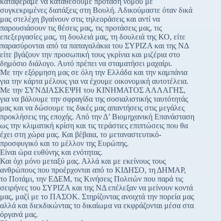
καταφέραμε να καταθέσουμε πρόταση νόμου με
συγκεκριμένες διατάξεις στη Βουλή. Αδικούμαστε όταν δικά
μας στελέχη βγαίνουν στις τηλεοράσεις και αντί να
παρουσιάσουν τις θέσεις μας, τις προτάσεις μας, τις
επεξεργασίες μας, τη δουλειά μας, τη δουλειά της ΚΟ, είτε
παρασύρονται από τα παπαγαλάκια του ΣΥΡΙΖΑ και της ΝΔ
είτε βγάζουν την προσωπική τους γκρίνια και μιζέρια στο
δημόσιο διάλογο. Αυτό πρέπει να σταματήσει μαχαίρι.
Με την εξόρμηση μας σε όλη την Ελλάδα και την καμπάνια
για την κάρτα μέλους για να έχουμε οικονομική αυτοτέλεια.
Με την ΣΥΝΔΙΑΣΚΕΨΗ του ΚΙΝΗΜΑΤΟΣ ΑΛΛΑΓΗΣ,
για να βάλουμε την σφραγίδα της σοσιαλιστικής ταυτότητάς
μας και να δώσουμε τις δικές μας απαντήσεις στις μεγάλες
προκλήσεις της εποχής. Από την Δ’ Βιομηχανική Επανάσταση
ως την κλιματική κρίση και τις τεράστιες επιπτώσεις που θα
έχει στη χώρα μας. Και βέβαια, το μεταναστευτικό-
προσφυγικό και το μέλλον της Ευρώπης.
Είναι ώρα ευθύνης και ενότητας.
Και όχι μόνο μεταξύ μας. Αλλά και με εκείνους τους
ανθρώπους που προέρχονται από το ΚΙΔΗΣΟ, τη ΔΗΜΑΡ,
το Ποτάμι, την ΕΔΕΜ, τις Κινήσεις Πολιτών που παρά τις
σειρήνες του ΣΥΡΙΖΑ και της ΝΔ επέλεξαν να μείνουν κοντά
μας, μαζί με το ΠΑΣΟΚ. Στηρίζοντας ανοιχτά την πορεία μας
αλλά και διεκδικώντας το δικαίωμα να εκφράζονται μέσα στα
όργανά μας.