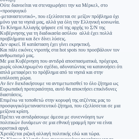
Ούτε διανοείται να στεναχωρήσει την κα Μέρκελ, στο
«προσφυγικό
-μεταναστευτικό», που εξελίσσεται σε μείζον πρόβλημα όχι
μόνο για τα νησιά μας, αλλά για όλη την Ελληνική κοινωνία.
Το Κίνημα Αλλαγής ψήφισε επί της αρχής το Σ/Ν της
Κυβέρνησης για τη διαδικασία ασύλου αλλά έχει πολλά
προβλήματα και δεν δίνει λύσεις.
Δεν αρκεί. Η κατάσταση έχει γίνει εκρηκτική.
Και πάλι εικόνες ντροπής στα hot spots που προσβάλουν τον
ανθρωπισμό μας.
Με μια Κυβέρνηση που αντιδρά αποσπασματικά, πρόχειρα,
χωρίς ολοκληρωμένο σχέδιο, αδυνατώντας να κατανοήσει ότι
απλά μεταφέρει το πρόβλημα από τα νησιά και στην
υπόλοιπη χώρα.
Αν δεν διεκδικήσουμε να αντιμετωπισθεί το όλο ζήτημα ως
Ευρωπαϊκή προτεραιότητα, αυτό θα αποκτήσει επικίνδυνες
διαστάσεις.
Επιμένω να τοποθετώ στην κορυφή της ατζέντας μας το
προσφυγικό/μεταναστευτικό ζήτημα, που εξελίσσεται σε μια
μείζονα κρίση.
Πρέπει να αντιδράσουμε άμεσα με συνεννόηση των
πολιτικών δυνάμεων σε μια εθνική γραμμή πριν να είναι
οριστικά αργά.
Χρειάζεται ριζική αλλαγή πολιτικής εδώ και τώρα.