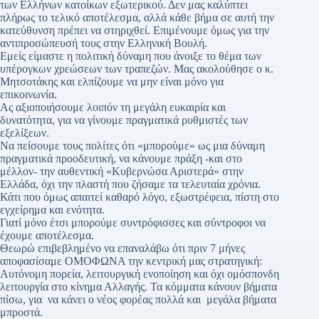
των Ελλήνων κατοίκων εξωτερικού. Δεν μας καλύπτει
πλήρως το τελικό αποτέλεσμα, αλλά κάθε βήμα σε αυτή την
κατεύθυνση πρέπει να στηριχθεί. Επιμένουμε όμως για την
αντιπροσώπευσή τους στην Ελληνική Βουλή.
Εμείς είμαστε η πολιτική δύναμη που άνοιξε το θέμα των
υπέρογκων χρεώσεων των τραπεζών. Μας ακολούθησε ο κ.
Μητσοτάκης και ελπίζουμε να μην είναι μόνο για
επικοινωνία.
Ας αξιοποιήσουμε λοιπόν τη μεγάλη ευκαιρία και
δυνατότητα, για να γίνουμε πραγματικά ρυθμιστές των
εξελίξεων.
Να πείσουμε τους πολίτες ότι «μπορούμε» ως μια δύναμη
πραγματικά προοδευτική, να κάνουμε πράξη -και στο
μέλλον- την αυθεντική «Κυβερνώσα Αριστερά» στην
Ελλάδα, όχι την πλαστή που ζήσαμε τα τελευταία χρόνια.
Κάτι που όμως απαιτεί καθαρό λόγο, εξωστρέφεια, πίστη στο
εγχείρημα και ενότητα.
Γιατί μόνο έτσι μπορούμε συντρόφισσες και σύντροφοι να
έχουμε αποτέλεσμα.
Θεωρώ επιβεβλημένο να επαναλάβω ότι πριν 7 μήνες
αποφασίσαμε ΟΜΟΦΩΝΑ την κεντρική μας στρατηγική:
Αυτόνομη πορεία, λειτουργική ενοποίηση και όχι ομόσπονδη
λειτουργία στο κίνημα Αλλαγής. Τα κόμματα κάνουν βήματα
πίσω, για να κάνει ο νέος φορέας πολλά και μεγάλα βήματα
μπροστά.