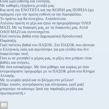
Είναι ώρα ευθύνης και ενότητας.
Με καθαρές εξηγήσεις μεταξύ μας.
Και αυτή την ΕΝΟΤΗΤΑ και την ΚΟΙΝΗ μας ΠΟΡΕΙΑ έχω
πράγματι εγώ την πρώτη ευθύνη να την διασφαλίσω.
Το πράττω και θα συνεχίσω. Αταλάντευτα.
Απλώνω πρώτη το χέρι και ζητώ να προχωρήσουμε ΟΛΟΙ
ΜΑΖΙ. Με τις διαφορές μας, με τις διαφωνίες μας. Αλλά
ΟΛΟΙ ΜΑΖΙ και συντεταγμένα.
Γιατί πιστεύω βαθιά στην Δημοκρατική Προοδευτική
Παράταξη.
Γιατί πιστεύω βαθιά στο ΠΑΣΟΚ. Στο ΠΑΣΟΚ που πίστεψε
ο Ελληνικός λαός και αγωνίστηκε για μια ελπίδα που δεν
διαψεύστηκε ποτέ.
Όσο κι αν χτυπηθεί ο χώρος μας, οι ρίζες που μπήκαν είναι
βαθιές και στέρεες.
Με όσα καταφέραμε. Με όσα μάθαμε και κυρίως με όσα
ονειρευόμαστε προχωράμε με το ΠΑΣΟΚ μέσα στο Κίνημα
Αλλαγής.
Με το κεφάλι ψηλά και το βλέμμα στο μέλλον!
Πάμε λοιπόν, συντρόφισσες και σύντροφοι, γιατί μαζί
μπορούμε να κάνουμε ξανά την παράταξη μεγάλη και
πρωταγωνιστή.»