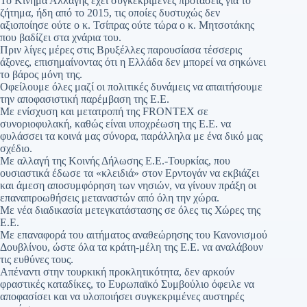
Το Κίνημα Αλλαγής έχει συγκεκριμένες προτάσεις για το
ζήτημα, ήδη από το 2015, τις οποίες δυστυχώς δεν
αξιοποίησε ούτε ο κ. Τσίπρας ούτε τώρα ο κ. Μητσοτάκης
που βαδίζει στα χνάρια του.
Πριν λίγες μέρες στις Βρυξέλλες παρουσίασα τέσσερις
άξονες, επισημαίνοντας ότι η Ελλάδα δεν μπορεί να σηκώνει
το βάρος μόνη της.
Οφείλουμε όλες μαζί οι πολιτικές δυνάμεις να απαιτήσουμε
την αποφασιστική παρέμβαση της Ε.Ε.
Με ενίσχυση και μετατροπή της FRONTEX σε
συνοριοφυλακή, καθώς είναι υποχρέωση της Ε.Ε. να
φυλάσσει τα κοινά μας σύνορα, παράλληλα με ένα δικό μας
σχέδιο.
Με αλλαγή της Κοινής Δήλωσης Ε.Ε.-Τουρκίας, που
ουσιαστικά έδωσε τα «κλειδιά» στον Ερντογάν να εκβιάζει
και άμεση αποσυμφόρηση των νησιών, να γίνουν πράξη οι
επαναπροωθήσεις μεταναστών από όλη την χώρα.
Με νέα διαδικασία μετεγκατάστασης σε όλες τις Χώρες της
Ε.Ε.
Με επαναφορά του αιτήματος αναθεώρησης του Κανονισμού
Δουβλίνου, ώστε όλα τα κράτη-μέλη της Ε.Ε. να αναλάβουν
τις ευθύνες τους.
Απέναντι στην τουρκική προκλητικότητα, δεν αρκούν
φραστικές καταδίκες, το Ευρωπαϊκό Συμβούλιο όφειλε να
αποφασίσει και να υλοποιήσει συγκεκριμένες αυστηρές