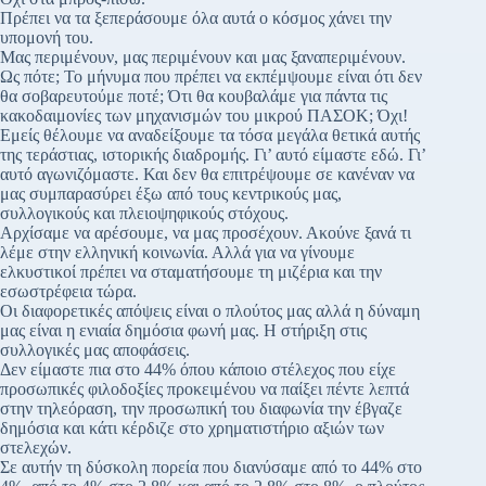
Πρέπει να τα ξεπεράσουμε όλα αυτά ο κόσμος χάνει την
υπομονή του.
Μας περιμένουν, μας περιμένουν και μας ξαναπεριμένουν.
Ως πότε; Το μήνυμα που πρέπει να εκπέμψουμε είναι ότι δεν
θα σοβαρευτούμε ποτέ; Ότι θα κουβαλάμε για πάντα τις
κακοδαιμονίες των μηχανισμών του μικρού ΠΑΣΟΚ; Όχι!
Εμείς θέλουμε να αναδείξουμε τα τόσα μεγάλα θετικά αυτής
της τεράστιας, ιστορικής διαδρομής. Γι’ αυτό είμαστε εδώ. Γι’
αυτό αγωνιζόμαστε. Και δεν θα επιτρέψουμε σε κανέναν να
μας συμπαρασύρει έξω από τους κεντρικούς μας,
συλλογικούς και πλειοψηφικούς στόχους.
Αρχίσαμε να αρέσουμε, να μας προσέχουν. Ακούνε ξανά τι
λέμε στην ελληνική κοινωνία. Αλλά για να γίνουμε
ελκυστικοί πρέπει να σταματήσουμε τη μιζέρια και την
εσωστρέφεια τώρα.
Οι διαφορετικές απόψεις είναι ο πλούτος μας αλλά η δύναμη
μας είναι η ενιαία δημόσια φωνή μας. Η στήριξη στις
συλλογικές μας αποφάσεις.
Δεν είμαστε πια στο 44% όπου κάποιο στέλεχος που είχε
προσωπικές φιλοδοξίες προκειμένου να παίξει πέντε λεπτά
στην τηλεόραση, την προσωπική του διαφωνία την έβγαζε
δημόσια και κάτι κέρδιζε στο χρηματιστήριο αξιών των
στελεχών.
Σε αυτήν τη δύσκολη πορεία που διανύσαμε από το 44% στο