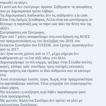
σηκωθεί να φύγει.
Γι αυτό και δεν εκλέγουμε όργανα. Σεβόμαστε τις αποφάσεις
που με δημοκρατικό τρόπο λάβαμε.
Τις δημοκρατικές διαδικασίες δεν τις σεβόμαστε a la carte.
Είναι ένας δρόμος ξεκάθαρος. Αλλά είναι και μονόδρομος αν
θέλουμε η παράταξή μας να πάρει και πάλι την θέση που της
αξίζει.
Συντρόφισσες και Σύντροφοι,
Πριν από 7 μήνες αποφασίσαμε στη συνεδρίαση της ΚΟΕΣ
την πραγματοποίηση ως τον Δεκέμβρη του 2019, του
έκτακτου Συνεδρίου του ΠΑΣΟΚ ,που έχουμε προαναγγείλει
από το 2017.
Δεν ήταν κενός χρόνος από το 17, μέχρι σήμερα δεν
καθόμασταν με το ένα πόδι πάνω στο άλλο.
Δημιουργήσαμε το νέο κόμμα, τρέξαμε στην Ελλάδα πολλές
φορές, κάναμε τρία συνέδρια, τρεις σκληρές εκλογικές
αναμετρήσεις και είμαστε οι ίδιοι άνθρωποι που τα κάνουμε
όλα.
Αυτό υλοποιούμε λοιπόν, τώρα. Χωρίς στην πραγματικότητα
να αιφνιδιάζουμε κανέναν. Όλοι γνώριζαν τον συγκεκριμένο
οδικό χάρτη.
Να τελειώσει η συζήτηση περί δήθεν αιφνιδιασμού γιατί
είναι προσχηματική.
Με ρωτούν. Καλά ένα Συνέδριο δεν πρέπει να γίνει με
εκλεγμένους Συνέδρους;