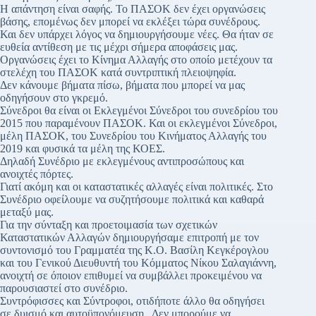
Η απάντηση είναι σαφής. Το ΠΑΣΟΚ δεν έχει οργανώσεις
βάσης, επομένως δεν μπορεί να εκλέξει τώρα συνέδρους.
Και δεν υπάρχει λόγος να δημιουργήσουμε νέες. Θα ήταν σε
ευθεία αντίθεση με τις μέχρι σήμερα αποφάσεις μας.
Οργανώσεις έχει το Κίνημα Αλλαγής στο οποίο μετέχουν τα
στελέχη του ΠΑΣΟΚ κατά συντριπτική πλειοψηφία.
Δεν κάνουμε βήματα πίσω, βήματα που μπορεί να μας
οδηγήσουν στο γκρεμό.
Σύνεδροι θα είναι οι Εκλεγμένοι Σύνεδροι του συνεδρίου του
2015 που παραμένουν ΠΑΣΟΚ. Και οι εκλεγμένοι Σύνεδροι,
μέλη ΠΑΣΟΚ, του Συνεδρίου του Κινήματος Αλλαγής του
2019 και φυσικά τα μέλη της ΚΟΕΣ.
Δηλαδή Συνέδριο με εκλεγμένους αντιπροσώπους και
ανοιχτές πόρτες.
Γιατί ακόμη και οι καταστατικές αλλαγές είναι πολιτικές. Στο
Συνέδριο οφείλουμε να συζητήσουμε πολιτικά και καθαρά
μεταξύ μας.
Για την σύνταξη και προετοιμασία των σχετικών
Καταστατικών Αλλαγών δημιουργήσαμε επιτροπή με τον
συντονισμό του Γραμματέα της Κ.Ο. Βασίλη Κεγκέρογλου
και του Γενικού Διευθυντή του Κόμματος Νίκου Σαλαγιάννη,
ανοιχτή σε όποιον επιθυμεί να συμβάλλει προκειμένου να
παρουσιαστεί στο συνέδριο.
Συντρόφισσες και Σύντροφοι, οτιδήποτε άλλο θα οδηγήσει
σε δυισμό και αυτοϋπονόμευση. Δεν μπορούμε να