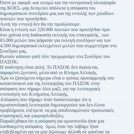
Όσον με αφορά -και εκτιμώ και την συντριπτική πλειοψηφία
της ΚΟΕΣ- μας δεσμεύει απόλυτα η απόφαση του
δημοκρατικού συνεδρίου μας και της εντολής των χιλιάδων
πολιτών που προσήλθαν.
Αυτή την εντολή δεν θα την προδώσουμε.
Είναι η εντολή των 220.000 πολιτών που προσήλθαν πριν
δυο χρόνια στη διαδικασία εκλογής του επικεφαλής , των
65.000 μελών που ψήφισαν για εκλογή συνέδρων και των
4.500 δημοκρατικά εκλεγμένων μελών που συμμετείχαν στο
Συνέδριο μας.
Ρωτούν κάποιοι γιατί τότε προχωρούμε στο Συνέδριο του
ΠΑΣΟΚ;
Η απάντηση είναι απλή. Το ΠΑΣΟΚ δεν διαλύεται,
παραμένει ζωντανό, μέσα από το Κίνημα Αλλαγής.
Άρα το ζητούμενο σήμερα είναι ο τρόπος προσαρμογής του
καταστατικού και της λειτουργίας του ΠΑΣΟΚ στην
απόφαση που πήραμε όλοι μαζί, για την λειτουργική
ενοποίηση του Κινήματος Αλλαγής.
Απόφαση που πήραμε όταν διαπιστώσαμε ότι η
ομοσπονδιακή λειτουργία δημιουργούσε και δεν έλυνε
προβλήματα, επέτρεπε να μας αποδυναμώνουν προσωπικές
στρατηγικές και μικροφιλοδοξίες.
Παραδέχθηκα ότι η απόφαση για ομοσπονδία ήταν μια
λανθασμένη απόφαση, όμως όταν την λάβαμε ήταν
επιβεβλημένη για να μην δώσουμε άλλοθι σε κανέναν να