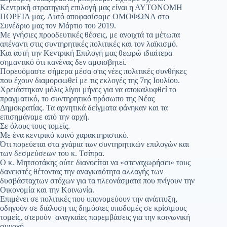
Κεντρική στρατηγική επιλογή μας είναι η ΑΥΤΟΝΟΜΗ
ΠΟΡΕΙΑ μας. Αυτό αποφασίσαμε ΟΜΟΦΩΝΑ στο
Συνέδριο μας τον Μάρτιο του 2019.
Με γνήσιες προοδευτικές θέσεις, με ανοιχτά τα μέτωπα
απέναντι στις συντηρητικές πολιτικές και τον λαϊκισμό.
Και αυτή την Κεντρική Επιλογή μας θεωρώ ιδιαίτερα
σημαντικό ότι κανένας δεν αμφισβητεί.
Πορευόμαστε σήμερα μέσα στις νέες πολιτικές συνθήκες
που έχουν διαμορφωθεί με τις εκλογές της 7ης Ιουλίου.
Χρειάστηκαν μόλις λίγοι μήνες για να αποκαλυφθεί το
πραγματικό, το συντηρητικό πρόσωπο της Νέας
Δημοκρατίας. Τα αρνητικά δείγματα φάνηκαν και τα
επισημάναμε από την αρχή.
Σε όλους τους τομείς.
Με ένα κεντρικό κοινό χαρακτηριστικό.
Ότι πορεύεται στα χνάρια των συντηρητικών επιλογών και
των δεσμεύσεων του κ. Τσίπρα.
Ο κ. Μητσοτάκης ούτε διανοείται να «στεναχωρήσει» τους
δανειστές θέτοντας την αναγκαιότητα αλλαγής των
δυσβάσταχτων στόχων για τα πλεονάσματα που πνίγουν την
Οικονομία και την Κοινωνία.
Επιμένει σε πολιτικές που υπονομεύουν την ανάπτυξη,
οδηγούν σε διάλυση τις δημόσιες υποδομές σε κρίσιμους
τομείς, στερούν αναγκαίες παρεμβάσεις για την κοινωνική
συνοχή.