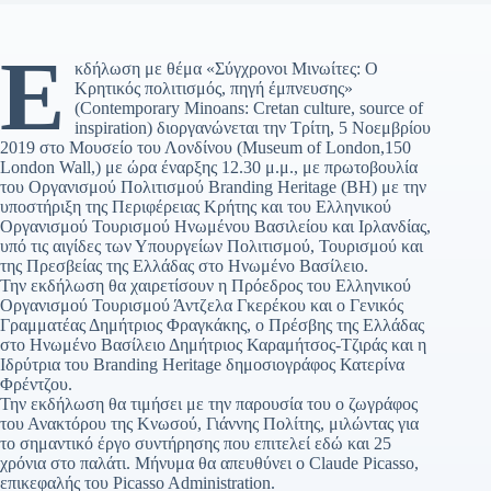
Ε
κδήλωση με θέμα «Σύγχρονοι Μινωίτες: Ο
Κρητικός πολιτισμός, πηγή έμπνευσης»
(Contemporary Minoans: Cretan culture, source of
inspiration) διοργανώνεται την Τρίτη, 5 Νοεμβρίου
2019 στο Μουσείο του Λονδίνου (Μuseum of London,150
London Wall,) με ώρα έναρξης 12.30 μ.μ., με πρωτοβουλία
του Οργανισμού Πολιτισμού Branding Heritage (BH) με την
υποστήριξη της Περιφέρειας Κρήτης και του Ελληνικού
Οργανισμού Τουρισμού Ηνωμένου Βασιλείου και Ιρλανδίας,
υπό τις αιγίδες των Υπουργείων Πολιτισμού, Τουρισμού και
της Πρεσβείας της Ελλάδας στο Ηνωμένο Βασίλειο.
Την εκδήλωση θα χαιρετίσουν η Πρόεδρος του Ελληνικού
Οργανισμού Τουρισμού Άντζελα Γκερέκου και ο Γενικός
Γραμματέας Δημήτριος Φραγκάκης, ο Πρέσβης της Ελλάδας
στο Ηνωμένο Βασίλειο Δημήτριος Καραμήτσος-Τζιράς και η
Ιδρύτρια του Branding Heritage δημοσιογράφος Κατερίνα
Φρέντζου.
Την εκδήλωση θα τιμήσει με την παρουσία του ο ζωγράφος
του Ανακτόρου της Κνωσού, Γιάννης Πολίτης, μιλώντας για
το σημαντικό έργο συντήρησης που επιτελεί εδώ και 25
χρόνια στο παλάτι. Mήνυμα θα απευθύνει ο Claude Picasso,
επικεφαλής του Picasso Administration.