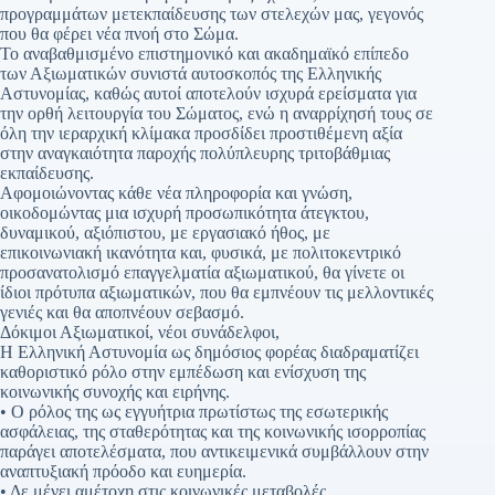
προγραμμάτων μετεκπαίδευσης των στελεχών μας, γεγονός
που θα φέρει νέα πνοή στο Σώμα.
Το αναβαθμισμένο επιστημονικό και ακαδημαϊκό επίπεδο
των Αξιωματικών συνιστά αυτοσκοπός της Ελληνικής
Αστυνομίας, καθώς αυτοί αποτελούν ισχυρά ερείσματα για
την ορθή λειτουργία του Σώματος, ενώ η αναρρίχησή τους σε
όλη την ιεραρχική κλίμακα προσδίδει προστιθέμενη αξία
στην αναγκαιότητα παροχής πολύπλευρης τριτοβάθμιας
εκπαίδευσης.
Αφομοιώνοντας κάθε νέα πληροφορία και γνώση,
οικοδομώντας μια ισχυρή προσωπικότητα άτεγκτου,
δυναμικού, αξιόπιστου, με εργασιακό ήθος, με
επικοινωνιακή ικανότητα και, φυσικά, με πολιτοκεντρικό
προσανατολισμό επαγγελματία αξιωματικού, θα γίνετε οι
ίδιοι πρότυπα αξιωματικών, που θα εμπνέουν τις μελλοντικές
γενιές και θα αποπνέουν σεβασμό.
Δόκιμοι Αξιωματικοί, νέοι συνάδελφοι,
Η Ελληνική Αστυνομία ως δημόσιος φορέας διαδραματίζει
καθοριστικό ρόλο στην εμπέδωση και ενίσχυση της
κοινωνικής συνοχής και ειρήνης.
• Ο ρόλος της ως εγγυήτρια πρωτίστως της εσωτερικής
ασφάλειας, της σταθερότητας και της κοινωνικής ισορροπίας
παράγει αποτελέσματα, που αντικειμενικά συμβάλλουν στην
αναπτυξιακή πρόοδο και ευημερία.
• Δε μένει αμέτοχη στις κοινωνικές μεταβολές.