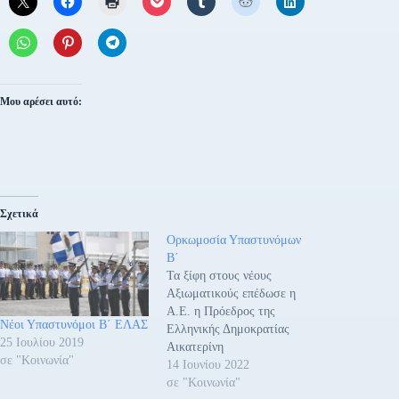
Μου αρέσει αυτό:
Σχετικά
Ορκωμοσία Υπαστυνόμων
Β΄
Τα ξίφη στους νέους
Αξιωματικούς επέδωσε η
Α.Ε. η Πρόεδρος της
Νέοι Υπαστυνόμοι Β΄ ΕΛΑΣ
Ελληνικής Δημοκρατίας
25 Ιουλίου 2019
Αικατερίνη
σε "Κοινωνία"
Σακελλαροπούλου, παρουσία
14 Ιουνίου 2022
της Πολιτικής και Φυσικής
σε "Κοινωνία"