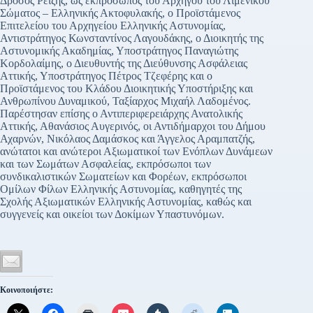
Δρόσος Ρεΐζης, ως εκπρόσωπος του Αρχηγού του Λιμενικού
Σώματος – Ελληνικής Ακτοφυλακής, ο Προϊστάμενος
Επιτελείου του Αρχηγείου Ελληνικής Αστυνομίας,
Αντιστράτηγος Κωνσταντίνος Λαγουδάκης, ο Διοικητής της
Αστυνομικής Ακαδημίας, Υποστράτηγος Παναγιώτης
Κορδολαίμης, ο Διευθυντής της Διεύθυνσης Ασφάλειας
Αττικής, Υποστράτηγος Πέτρος Τζεφέρης και ο
Προϊστάμενος του Κλάδου Διοικητικής Υποστήριξης και
Ανθρωπίνου Δυναμικού, Ταξίαρχος Μιχαήλ Λαδομένος.
Παρέστησαν επίσης ο Αντιπεριφερειάρχης Ανατολικής
Αττικής, Αθανάσιος Αυγερινός, οι Αντιδήμαρχοι του Δήμου
Αχαρνών, Νικόλαος Δαμάσκος και Άγγελος Αραμπατζής,
ανώτατοι και ανώτεροι Αξιωματικοί των Ενόπλων Δυνάμεων
και των Σωμάτων Ασφαλείας, εκπρόσωποι των
συνδικαλιστικών Σωματείων και Φορέων, εκπρόσωποι
Ομίλων Φίλων Ελληνικής Αστυνομίας, καθηγητές της
Σχολής Αξιωματικών Ελληνικής Αστυνομίας, καθώς και
συγγενείς και οικείοι των Δοκίμων Υπαστυνόμων.
Κοινοποιήστε: