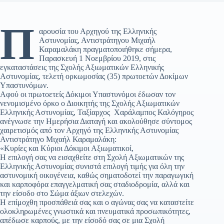
Π
αρουσία του Αρχηγού της Ελληνικής
Αστυνομίας, Αντιστράτηγου Μιχαήλ
Καραμαλάκη πραγματοποιήθηκε σήμερα,
Παρασκευή 1 Νοεμβρίου 2019, στις
εγκαταστάσεις της Σχολής Αξιωματικών Ελληνικής
Αστυνομίας, τελετή ορκωμοσίας (35) πρωτοετών Δοκίμων
Υπαστυνόμων.
Αφού οι πρωτοετείς Δόκιμοι Υπαστυνόμοι έδωσαν τον
νενομισμένο όρκο ο Διοικητής της Σχολής Αξιωματικών
Ελληνικής Αστυνομίας, Ταξίαρχος Χαράλαμπος Καλόγηρος
ανέγνωσε την Ημερήσια Διαταγή και ακολούθησε σύντομος
χαιρετισμός από τον Αρχηγό της Ελληνικής Αστυνομίας
Αντιστράτηγο Μιχαήλ Καραμαλάκη:
«Κυρίες και Κύριοι Δόκιμοι Αξιωματικοί,
Η επιλογή σας να εισαχθείτε στη Σχολή Αξιωματικών της
Ελληνικής Αστυνομίας συνιστά επιλογή τιμής για όλη την
αστυνομική οικογένεια, καθώς σηματοδοτεί την παραγωγική
και καρποφόρα επαγγελματική σας σταδιοδρομία, αλλά και
την είσοδο στο Σώμα άξιων στελεχών.
Η επίμοχθη προσπάθειά σας και ο αγώνας σας να καταστείτε
ολοκληρωμένες γνωστικά και πνευματικά προσωπικότητες,
απέδωσε καρπούς, με την είσοδό σας σε μια Σχολή