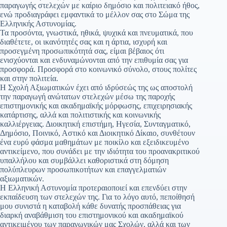
παραγωγής στελεχών με καίριο δημόσιο και πολιτειακό ήθος,
ενώ προδιαγράφει εμφαντικά το μέλλον σας στο Σώμα της
Ελληνικής Αστυνομίας.
Τα προσόντα, γνωστικά, ηθικά, ψυχικά και πνευματικά, που
διαθέτετε, οι ικανότητές σας και η άρτια, ισχυρή και
προσεγμένη προσωπικότητά σας, είμαι βέβαιος ότι
ενισχύονται και ενδυναμώνονται από την επιθυμία σας για
προσφορά. Προσφορά στο κοινωνικό σύνολο, στους πολίτες
και στην πολιτεία.
Η Σχολή Αξιωματικών έχει από ιδρύσεώς της ως αποστολή
την παραγωγή ανώτατων στελεχών μέσω της παροχής
επιστημονικής και ακαδημαϊκής μόρφωσης, επιχειρησιακής
κατάρτισης, αλλά και πολιτιστικής και κοινωνικής
καλλιέργειας. Διοικητική επιστήμη, Ηγεσία, Συνταγματικό,
Δημόσιο, Ποινικό, Αστικό και Διοικητικό Δίκαιο, συνθέτουν
ένα ευρύ φάσμα μαθημάτων με ποικίλο και εξειδικευμένο
αντικείμενο, που συνάδει με την ιδιότητα του προανακριτικού
υπαλλήλου και συμβάλλει καθοριστικά στη δόμηση
πολύπλευρων προσωπικοτήτων και επαγγελματιών
αξιωματικών.
Η Ελληνική Αστυνομία προτεραιοποιεί και επενδύει στην
εκπαίδευση των στελεχών της. Για το λόγο αυτό, πεποίθησή
μου συνιστά η καταβολή κάθε δυνατής προσπάθειας για
διαρκή αναβάθμιση του επιστημονικού και ακαδημαϊκού
αντικειμένου των παραγωγικών μας Σχολών, αλλά και των