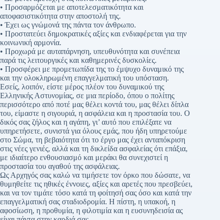
• Προσαρμόζεται με αποτελεσματικότητα και
αποφασιστικότητα στην αποστολή της.
• Έχει ως γνώμονά της πάντα τον άνθρωπο.
• Προστατεύει δημοκρατικές αξίες και ενδιαφέρεται για την
κοινωνική αρμονία.
• Προχωρά με αυταπάρνηση, υπευθυνότητα και συνέπεια
παρά τις λειτουργικές και καθημερινές δυσκολίες.
• Προσφέρει με προμετωπίδα της το έμψυχο δυναμικό της
και την ολοκληρωμένη επαγγελματική του υπόσταση.
Εσείς, λοιπόν, είστε μέρος πλέον του δυναμικού της
Ελληνικής Αστυνομίας, σε μια περίοδο, όπου ο πολίτης
περισσότερο από ποτέ μας θέλει κοντά του, μας θέλει δίπλα
του, είμαστε η σιγουριά, η ασφάλεια και η προστασία του. Ο
δικός σας ζήλος και η αγάπη, γι’ αυτό που επιλέξατε να
υπηρετήσετε, συνιστά για όλους εμάς, που ήδη υπηρετούμε
στο Σώμα, τη βεβαιότητα ότι το έργο μας έχει ανταπόκριση
στις νέες γενιές, αλλά και τη δικλείδα ασφαλείας ότι επάξια,
με ιδιαίτερο ενθουσιασμό και μεράκι θα συνεχιστεί η
προστασία του αγαθού της ασφάλειας.
Ως Αρχηγός σας καλώ να τιμήσετε τον όρκο που δώσατε, να
θυμηθείτε τις ηθικές έννοιες, αξίες και αρετές που πρεσβεύει,
και να τον τιμάτε τόσο κατά τη φοίτησή σας όσο και κατά την
επαγγελματική σας σταδιοδρομία. Η πίστη, η υπακοή, η
αφοσίωση, η προθυμία, η φιλοτιμία και η ευσυνηδεισία ας
είναι πάντα στην καρδιά σας.