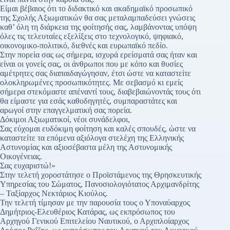
Είμαι βέβαιος ότι το διδακτικό και ακαδημαϊκό προσωπικό
της Σχολής Αξιωματικών θα σας μεταλαμπαδεύσει γνώσεις
καθ’ όλη τη διάρκεια της φοίτησής σας, λαμβάνοντας υπόψη
όλες τις τελευταίες εξελίξεις στο τεχνολογικό, ψηφιακό,
οικονομικο-πολιτικό, διεθνές και ευρωπαϊκό πεδίο.
Στην πορεία σας ως σήμερα, ισχυρά ερείσματά σας ήταν και
είναι οι γονείς σας, οι άνθρωποι που με κόπο και θυσίες
αμέτρητες σας διαπαιδαγώγησαν, έτσι ώστε να καταστείτε
ολοκληρωμένες προσωπικότητες. Με σεβασμό κι εμείς
σήμερα στεκόμαστε απέναντί τους, διαβεβαιώνοντάς τους ότι
θα είμαστε για εσάς καθοδηγητές, συμπαραστάτες και
αρωγοί στην επαγγελματική σας πορεία.
Δόκιμοι Αξιωματικοί, νέοι συνάδελφοι,
Σας εύχομαι ευδόκιμη φοίτηση και καλές σπουδές, ώστε να
καταστείτε τα επόμενα αξιόλογα στελέχη της Ελληνικής
Αστυνομίας και αξιοσέβαστα μέλη της Αστυνομικής
Οικογένειας.
Σας ευχαριστώ!»
Στην τελετή χοροστάτησε ο Προϊστάμενος της Θρησκευτικής
Υπηρεσίας του Σώματος, Πανοσιολογιότατος Αρχιμανδρίτης
– Ταξίαρχος Νεκτάριος Κιούλος.
Την τελετή τίμησαν με την παρουσία τους ο Υποναύαρχος
Δημήτριος-Ελευθέριος Κατάρας, ως εκπρόσωπος του
Αρχηγού Γενικού Επιτελείου Ναυτικού, ο Αρχιπλοίαρχος