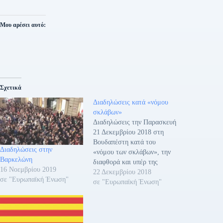
Μου αρέσει αυτό:
Σχετικά
Διαδηλώσεις κατά «νόμου
σκλάβων»
Διαδηλώσεις την Παρασκευή
21 Δεκεμβρίου 2018 στη
Βουδαπέστη κατά του
Διαδηλώσεις στην
«νόμου των σκλάβων», την
Βαρκελώνη
διαφθορά και υπέρ της
16 Νοεμβρίου 2019
ελευθερίας του Τύπου. Ο
22 Δεκεμβρίου 2018
σε "Ευρωπαϊκή Ένωση"
νέος εργασιακός νόμος που
σε "Ευρωπαϊκή Ένωση"
ψηφίστηκε από το Ουγγρικό
κοινοβούλιο ορίζει εξαήμερη
εβδομαδιαία εργασία,
αύξηση της υπερωριακής