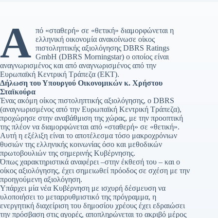
Α
πό «σταθερή» σε «θετική» διαμορφώνεται η
ελληνική οικονομία ανακοίνωσε οίκος
πιστοληπτικής αξιολόγησης DBRS Ratings
GmbH (DBRS Morningstar) ο οποίος είναι
αναγνωρισμένος και από αναγνωρισμένος από την
Ευρωπαϊκή Κεντρική Τράπεζα (ΕΚΤ).
Δήλωση του Υπουργού Οικονομικών κ. Χρήστου
Σταϊκούρα
Ένας ακόμη οίκος πιστοληπτικής αξιολόγησης, ο DBRS
(αναγνωρισμένος από την Ευρωπαϊκή Κεντρική Τράπεζα),
προχώρησε στην αναβάθμιση της χώρας, με την προοπτική
της πλέον να διαμορφώνεται από «σταθερή» σε «θετική».
Αυτή η εξέλιξη είναι το αποτέλεσμα τόσο μακροχρόνιων
θυσιών της ελληνικής κοινωνίας όσο και μεθοδικών
πρωτοβουλιών της σημερινής Κυβέρνησης.
Όπως χαρακτηριστικά αναφέρει –στην έκθεσή του – και ο
οίκος αξιολόγησης, έχει σημειωθεί πρόοδος σε σχέση με την
προηγούμενη αξιολόγηση.
Υπάρχει μία νέα Κυβέρνηση με ισχυρή δέσμευση να
υλοποιήσει το μεταρρυθμιστικό της πρόγραμμα, η
ενεργητική διαχείριση του δημοσίου χρέους έχει εδραιώσει
την πρόσβαση στις αγορές, αποπληρώνεται το ακριβό μέρος