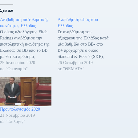
Σχετικά
Αναβάθμιση πιστοληπτικής
Αναβάθμιση αξιόχρεου
ικανότητας Ελλάδας
Ελλάδας
Ο οίκος αξιολόγησης Fitch
Σε αναβάθμιση του
Ratings αναβάθμισε την
αξιόχρεου της Ελλάδας κατά
πιστοληπτική ικανότητα της
μία βαθμίδα στο ΒΒ- από
Ελλάδας σε BB από το BB
Β+ προχώρησε ο οίκος
με θετικό πρόσημο,
Standard & Poor’s (S&P),
υπογραμμίζοντας ότι η
25 Ιανουαρίου 2020
διατηρώντας θετική την
26 Οκτωβρίου 2019
βιωσιμότητα του ελληνικού
σε "Οικονομία"
προοπτική (outlook), για νέα
σε "ΘΕΜΑΤΑ"
χρέους συνεχίζει να
αναβάθμιση στο επόμενο
βελτιώνεται,
εξάμηνο. Ο S&P προβλέπει
υποστηριζόμενη από το
μέση ανάπτυξη 2,5% την
σταθερό πολιτικό
τριετία 2019-2022, κυρίως
περιβάλλον, την
λόγω ανάκαμψης της
υπεραπόδοση στους
εγχώριας ζήτησης, ενώ
Προϋπολογισμός 2020
δημοσιονομικούς στόχους
επισημαίνει ότι έχουν…
21 Νοεμβρίου 2019
και την βιώσιμη μεγέθυνση
σε "Επιλογές"
του ΑΕΠ. Δήλωση του
Υπουργού Οικονομικών…