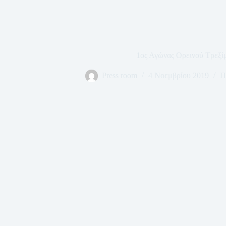
1ος Αγώνας Ορεινού Τρεξί
Press room
4 Νοεμβρίου 2019
Π