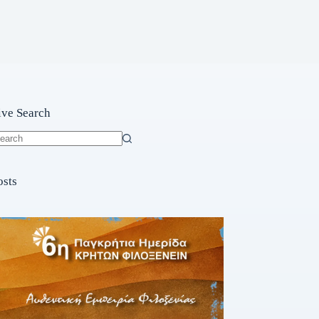
ive Search
o
sults
osts