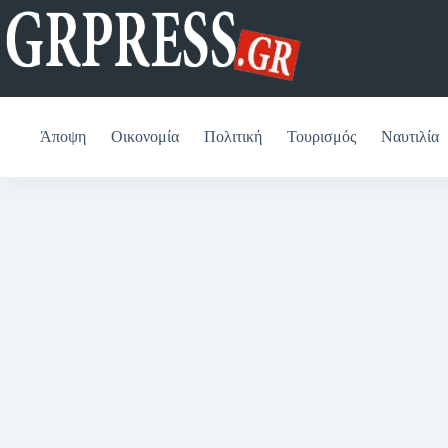
Μετάβαση
στο
περιεχόμενο
Άποψη
Οικονομία
Πολιτική
Τουρισμός
Ναυτιλία