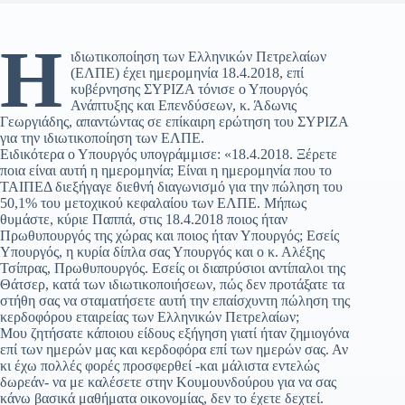
Η
ιδιωτικοποίηση των Ελληνικών Πετρελαίων
(ΕΛΠΕ) έχει ημερομηνία 18.4.2018, επί
κυβέρνησης ΣΥΡΙΖΑ τόνισε ο Υπουργός
Ανάπτυξης και Επενδύσεων, κ. Άδωνις
Γεωργιάδης, απαντώντας σε επίκαιρη ερώτηση του ΣΥΡΙΖΑ
για την ιδιωτικοποίηση των ΕΛΠΕ.
Ειδικότερα ο Υπουργός υπογράμμισε: «18.4.2018. Ξέρετε
ποια είναι αυτή η ημερομηνία; Είναι η ημερομηνία που το
ΤΑΙΠΕΔ διεξήγαγε διεθνή διαγωνισμό για την πώληση του
50,1% του μετοχικού κεφαλαίου των ΕΛΠΕ. Μήπως
θυμάστε, κύριε Παππά, στις 18.4.2018 ποιος ήταν
Πρωθυπουργός της χώρας και ποιος ήταν Υπουργός; Εσείς
Υπουργός, η κυρία δίπλα σας Υπουργός και ο κ. Αλέξης
Τσίπρας, Πρωθυπουργός. Εσείς οι διαπρύσιοι αντίπαλοι της
Θάτσερ, κατά των ιδιωτικοποιήσεων, πώς δεν προτάξατε τα
στήθη σας να σταματήσετε αυτή την επαίσχυντη πώληση της
κερδοφόρου εταιρείας των Ελληνικών Πετρελαίων;
Μου ζητήσατε κάποιου είδους εξήγηση γιατί ήταν ζημιογόνα
επί των ημερών μας και κερδοφόρα επί των ημερών σας. Αν
κι έχω πολλές φορές προσφερθεί -και μάλιστα εντελώς
δωρεάν- να με καλέσετε στην Κουμουνδούρου για να σας
κάνω βασικά μαθήματα οικονομίας, δεν το έχετε δεχτεί.