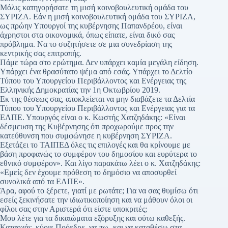
Μόλις κατηγορήσατε τη μισή κοινοβουλευτική ομάδα του
ΣΥΡΙΖΑ. Εάν η μισή κοινοβουλευτική ομάδα του ΣΥΡΙΖΑ,
ως πρώην Υπουργοί της κυβέρνησης Παπανδρέου, είναι
άχρηστοι στα οικονομικά, όπως είπατε, είναι δικό σας
πρόβλημα. Να το συζητήσετε σε μια συνεδρίαση της
κεντρικής σας επιτροπής.
Πάμε τώρα στο ερώτημα. Δεν υπάρχει καμία μεγάλη είδηση.
Υπάρχει ένα θρασύτατο ψέμα από εσάς. Υπάρχει το Δελτίο
Τύπου του Υπουργείου Περιβάλλοντος και Ενέργειας της
Ελληνικής Δημοκρατίας την 1η Οκτωβρίου 2019.
Εκ της θέσεως σας, αποκλείεται να μην διαβάζετε τα Δελτία
Τύπου του Υπουργείου Περιβάλλοντος και Ενέργειας για τα
ΕΛΠΕ. Υπουργός είναι ο κ. Κωστής Χατζηδάκης: «Είναι
δέσμευση της Κυβέρνησης ότι προχωρούμε προς την
κατεύθυνση που συμφώνησε η κυβέρνηση ΣΥΡΙΖΑ.
Εξετάζει το ΤΑΙΠΕΔ όλες τις επιλογές και θα κρίνουμε με
βάση προφανώς το συμφέρον του δημοσίου και ευρύτερα το
εθνικό συμφέρον». Και λίγο παρακάτω λέει ο κ. Χατζηδάκης:
«Εμείς δεν έχουμε πρόθεση το δημόσιο να αποσυρθεί
συνολικά από τα ΕΛΠΕ».
Άρα, αφού το ξέρετε, γιατί με ρωτάτε; Για να σας θυμίσω ότι
εσείς ξεκινήσατε την ιδιωτικοποίηση και να μάθουν όλοι οι
φίλοι σας στην Αριστερά ότι είστε υποκριτές;
Μου λέτε για τα δικαιώματα εξόρυξης και ούτω καθεξής.
Καταρχάς, κύριε Πρόεδρε, να πω -και να καταθέσω στα