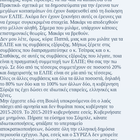
Πρακτικά- σχετικά με τα δημοσιεύματα για την έρευνα των
μεγάλων κοιτασμάτων ότι έχουν διαψευσθεί από τη διοίκηση
των ΕΛΠΕ. Ακόμα δεν έχουν ξεκινήσει αυτές οι έρευνες για
να έχουμε συγκεκριμένα στοιχεία. Μακάρι να αποδειχθούν
στο μέλλον αληθή. Σήμερα που μιλάμε, υπάρχουν κάποιες
επιστημονικές θεωρίες. Μακάρι να βρεθούν.
Δεν μου λέτε, όμως, κύριε Παππά, μιας και μου μιλάτε για τα
ΕΛΠΕ και τις συμβάσεις εξόρυξης. Μήπως ξέρετε στις
συμβάσεις που διαπραγματεύτηκε ο κ. Τσίπρας και ο κ.
Σταθάκης, σε αυτές τις συμβάσεις εξόρυξης που λέγατε, ποια
είναι η πραγματική συμμετοχή των ΕΛΠΕ; Θα σας την πω
εγώ. Σε δύο από τις τέσσερις συμμετέχουν σε ποσοστό 20%
και διαχειριστής τα ΕΛΠΕ είναι σε μία από τις τέσσερις.
Όλες οι άλλες συμβάσεις και όλα τα άλλα ποσοστά, δηλαδή
το 80% των δύο και το 100% των άλλων δύο, η κυβέρνηση
Σύριζα τις έχει δώσει σε ιδιωτικές εταιρείες, ελληνικές και
ξένες.
Μην έρχεστε εδώ στη Βουλή υποκρινόμενοι ότι ο λαός
πάσχει από αμνησία και δεν θυμάται ποιος κυβέρνησε το
2015-2019. Το 2015-2019 κυβερνήσατε εσείς. Κυβερνήσατε
με μνημόνιο. Πήρατε τα εύσημα του Σόιμπλε, κάνατε
ιδιωτικοποιήσεις, φτιάξατε το υπερταμείο
αποκρατικοποιήσεων, δώσατε όλη την ελληνική δημόσια
περιουσία εχέγγυο. Άρα, εσείς και ο ΣΥΡΙΖΑ δεν μπορείτε