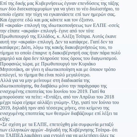
Επί της δικής μας Κυβερνήσεως έγιναν επενδύσεις της τάξης
των δύο δισεκατομμυρίων για να γίνει το νέο διυλιστήριο, το
οποίο είχατε την τύχη να εγκαινιάσετε επί των ημερών σας.
Και έρχεστε εδώ και μας κάνετε και τον έξυπνο.
Η «ακραία» επιλογή της ιδιωτικοποιήσεως των ΕΛΠΕ -εσείς
την είπατε «ακραία» επιλογή- έγινε από τον τότε
Πρωθυπουργό της Ελλάδος, κ. Αλέξη Τσίπρα. Αυτός έκανε
αυτή την «ακραία» επιλογή. Δεν τα κατάφερε. Γιατί δεν τα
κατάφερε; Διότι, λόγω της κακής διακυβερνήσεώς του, το
τίμημα το οποίο έπαιρνε η διακυβέρνησή σας ήταν πάρα πολύ
χαμηλό και άρα δεν πληρούσε τους όρους του διαγωνισμού.
Προφανώς τώρα, με Πρωθυπουργό τον Κυριάκο
Μητσοτάκη, αν γίνει η ιδιωτικοποίηση και με όποιον τρόπο
επιλεγεί, το τίμημα θα είναι πολύ μεγαλύτερο.
Αλλά για να μην μείνουμε στη διαδικασία της
ιδιωτικοποίησης, θα διαβάσω μόνο την παράγραφο της
ενισχυμένης εποπτείας του Ιουνίου του 2019. Γιατί θα
μπορούσατε να πείτε: «Εντάξει, από τον Απρίλιο του 2018
μέχρι τώρα είχαμε αλλάξει γνώμη». Όχι, γιατί τον Ιούνιο του
2019, δηλαδή πριν από τέσσερις μήνες, στο κείμενο της
ενισχυμένης εποπτείας των θεσμών διαβάζουμε επί λέξει τα
εξής:
«Σε σχέση με τα ΕΛΠΕ, επετεύχθη μία συμφωνία μεταξύ
των ελληνικών αρχών -δηλαδή της Κυβέρνησης Τσίπρα- ότι
το ΤΑΙΠΕΔ λαμβάνει μια εντολή για να μελετήσει όλες τις