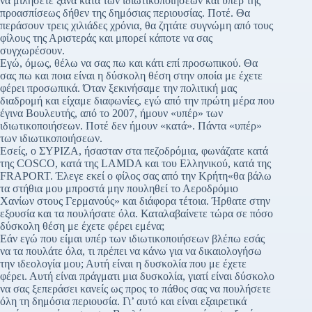
να μιλήσετε ξανά κατά των ιδιωτικοποιήσεων και υπέρ της
προασπίσεως δήθεν της δημόσιας περιουσίας. Ποτέ. Θα
περάσουν τρεις χιλιάδες χρόνια, θα ζητάτε συγνώμη από τους
φίλους της Αριστεράς και μπορεί κάποτε να σας
συγχωρέσουν.
Εγώ, όμως, θέλω να σας πω και κάτι επί προσωπικού. Θα
σας πω και ποια είναι η δύσκολη θέση στην οποία με έχετε
φέρει προσωπικά. Όταν ξεκινήσαμε την πολιτική μας
διαδρομή και είχαμε διαφωνίες, εγώ από την πρώτη μέρα που
έγινα Βουλευτής, από το 2007, ήμουν «υπέρ» των
ιδιωτικοποιήσεων. Ποτέ δεν ήμουν «κατά». Πάντα «υπέρ»
των ιδιωτικοποιήσεων.
Εσείς, ο ΣΥΡΙΖΑ, ήσασταν στα πεζοδρόμια, φωνάζατε κατά
της COSCO, κατά της LAMDA και του Ελληνικού, κατά της
FRAPORT. Έλεγε εκεί ο φίλος σας από την Κρήτη«θα βάλω
τα στήθια μου μπροστά μην πουληθεί το Αεροδρόμιο
Χανίων στους Γερμανούς» και διάφορα τέτοια. Ήρθατε στην
εξουσία και τα πουλήσατε όλα. Καταλαβαίνετε τώρα σε πόσο
δύσκολη θέση με έχετε φέρει εμένα;
Εάν εγώ που είμαι υπέρ των ιδιωτικοποιήσεων βλέπω εσάς
να τα πουλάτε όλα, τι πρέπει να κάνω για να δικαιολογήσω
την ιδεολογία μου; Αυτή είναι η δυσκολία που με έχετε
φέρει. Αυτή είναι πράγματι μια δυσκολία, γιατί είναι δύσκολο
να σας ξεπεράσει κανείς ως προς το πάθος σας να πουλήσετε
όλη τη δημόσια περιουσία. Γι’ αυτό και είναι εξαιρετικά