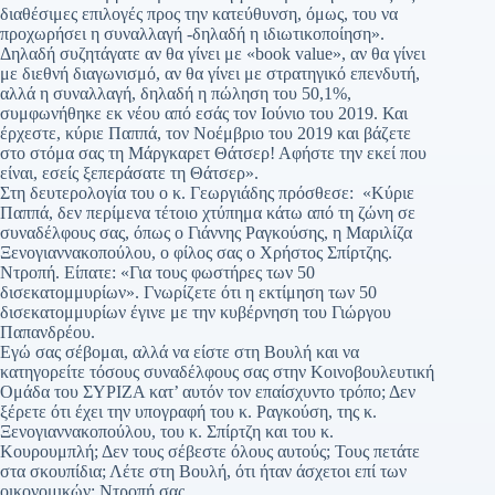
διαθέσιμες επιλογές προς την κατεύθυνση, όμως, του να
προχωρήσει η συναλλαγή -δηλαδή η ιδιωτικοποίηση».
Δηλαδή συζητάγατε αν θα γίνει με «book value», αν θα γίνει
με διεθνή διαγωνισμό, αν θα γίνει με στρατηγικό επενδυτή,
αλλά η συναλλαγή, δηλαδή η πώληση του 50,1%,
συμφωνήθηκε εκ νέου από εσάς τον Ιούνιο του 2019. Και
έρχεστε, κύριε Παππά, τον Νοέμβριο του 2019 και βάζετε
στο στόμα σας τη Μάργκαρετ Θάτσερ! Αφήστε την εκεί που
είναι, εσείς ξεπεράσατε τη Θάτσερ».
Στη δευτερολογία του ο κ. Γεωργιάδης πρόσθεσε: «Κύριε
Παππά, δεν περίμενα τέτοιο χτύπημα κάτω από τη ζώνη σε
συναδέλφους σας, όπως ο Γιάννης Ραγκούσης, η Μαριλίζα
Ξενογιαννακοπούλου, ο φίλος σας ο Χρήστος Σπίρτζης.
Ντροπή. Είπατε: «Για τους φωστήρες των 50
δισεκατομμυρίων». Γνωρίζετε ότι η εκτίμηση των 50
δισεκατομμυρίων έγινε με την κυβέρνηση του Γιώργου
Παπανδρέου.
Εγώ σας σέβομαι, αλλά να είστε στη Βουλή και να
κατηγορείτε τόσους συναδέλφους σας στην Κοινοβουλευτική
Ομάδα του ΣΥΡΙΖΑ κατ’ αυτόν τον επαίσχυντο τρόπο; Δεν
ξέρετε ότι έχει την υπογραφή του κ. Ραγκούση, της κ.
Ξενογιαννακοπούλου, του κ. Σπίρτζη και του κ.
Κουρουμπλή; Δεν τους σέβεστε όλους αυτούς; Τους πετάτε
στα σκουπίδια; Λέτε στη Βουλή, ότι ήταν άσχετοι επί των
οικονομικών; Ντροπή σας.