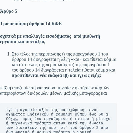
Άρθρο 5
Τροποποίηση άρθρου 14 ΚΦΕ
σχετικά με απαλλαγές εισοδήματος από μισθωτή
εργασία και συντάξεις
Στο τέλος της περίπτωσης ι) της παραγράφου 1 του
άρθρου 14 διαγράφεται η λέξη «και» και τίθεται κόμμα
και στο τέλος της περίπτωσης ια) της παραγράφου 1
του άρθρου 14 διαγράφεται η τελεία,τίθεται κόμμα και
προστίθενται νέα εδάφια ιβ) και ιγ) ως εξής:
«ιβ) η αποζημίωση για αγορά μηνιαίων ή ετήσιων καρτών
απεριορίστων διαδρομών μέσων μαζικής μεταφοράς και
ιγ) η αγοραία αξία της παραχώρησης ενός 
οχήματος μηδενικών ή χαμηλών ρύπων έως 50 g 
CO
  προς ένα εργαζόμενο ή εταίρο ή μέτοχο 
2/Km
ή συγγενικά πρόσωπα αυτών κατά την έννοια 
των διατάξεων της περ. στ΄ του άρθρου 2 από 
ένα φυσικό ή νομικό πρόσωπο ή νομική 