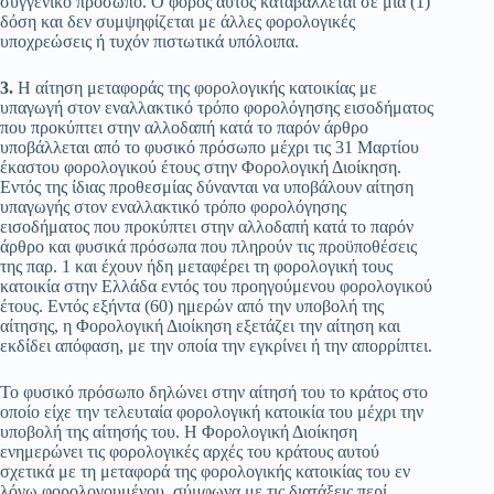
συγγενικό πρόσωπο. Ο φόρος αυτός καταβάλλεται σε μία (1)
δόση και δεν συμψηφίζεται με άλλες φορολογικές
υποχρεώσεις ή τυχόν πιστωτικά υπόλοιπα.
3.
Η αίτηση μεταφοράς της φορολογικής κατοικίας με
υπαγωγή στον εναλλακτικό τρόπο φορολόγησης εισοδήματος
που προκύπτει στην αλλοδαπή κατά το παρόν άρθρο
υποβάλλεται από το φυσικό πρόσωπο μέχρι τις 31 Μαρτίου
έκαστου φορολογικού έτους στην Φορολογική Διοίκηση.
Εντός της ίδιας προθεσμίας δύνανται να υποβάλουν αίτηση
υπαγωγής στον εναλλακτικό τρόπο φορολόγησης
εισοδήματος που προκύπτει στην αλλοδαπή κατά το παρόν
άρθρο και φυσικά πρόσωπα που πληρούν τις προϋποθέσεις
της παρ. 1 και έχουν ήδη μεταφέρει τη φορολογική τους
κατοικία στην Ελλάδα εντός του προηγούμενου φορολογικού
έτους. Εντός εξήντα (60) ημερών από την υποβολή της
αίτησης, η Φορολογική Διοίκηση εξετάζει την αίτηση και
εκδίδει απόφαση, με την οποία την εγκρίνει ή την απορρίπτει.
Το φυσικό πρόσωπο δηλώνει στην αίτησή του το κράτος στο
οποίο είχε την τελευταία φορολογική κατοικία του μέχρι την
υποβολή της αίτησής του. Η Φορολογική Διοίκηση
ενημερώνει τις φορολογικές αρχές του κράτους αυτού
σχετικά με τη μεταφορά της φορολογικής κατοικίας του εν
λόγω φορολογουμένου, σύμφωνα με τις διατάξεις περί