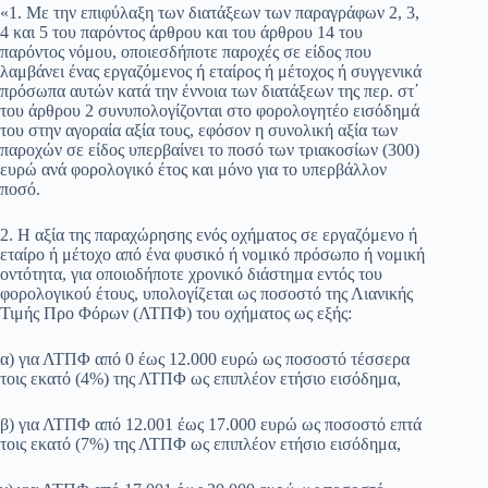
«1. Με την επιφύλαξη των διατάξεων των παραγράφων 2, 3,
4 και 5 του παρόντος άρθρου και του άρθρου 14 του
παρόντος νόμου, οποιεσδήποτε παροχές σε είδος που
λαμβάνει ένας εργαζόμενος ή εταίρος ή μέτοχος ή συγγενικά
πρόσωπα αυτών κατά την έννοια των διατάξεων της περ. στ΄
του άρθρου 2 συνυπολογίζονται στο φορολογητέο εισόδημά
του στην αγοραία αξία τους, εφόσον η συνολική αξία των
παροχών σε είδος υπερβαίνει το ποσό των τριακοσίων (300)
ευρώ ανά φορολογικό έτος και μόνο για το υπερβάλλον
ποσό.
2. Η αξία της παραχώρησης ενός οχήματος σε εργαζόμενο ή
εταίρο ή μέτοχο από ένα φυσικό ή νομικό πρόσωπο ή νομική
οντότητα, για οποιοδήποτε χρονικό διάστημα εντός του
φορολογικού έτους, υπολογίζεται ως ποσοστό της Λιανικής
Τιμής Προ Φόρων (ΛΤΠΦ) του οχήματος ως εξής:
α) για ΛΤΠΦ από 0 έως 12.000 ευρώ ως ποσοστό τέσσερα
τοις εκατό (4%) της ΛΤΠΦ ως επιπλέον ετήσιο εισόδημα,
β) για ΛΤΠΦ από 12.001 έως 17.000 ευρώ ως ποσοστό επτά
τοις εκατό (7%) της ΛΤΠΦ ως επιπλέον ετήσιο εισόδημα,