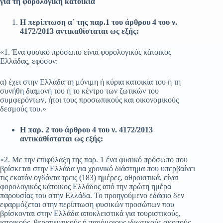
για τη φορολογική κατοικία
H
περίπτωση α΄ της παρ.1 του άρθρου
4 του ν.
4172/2013 αντικαθίσταται ως εξής:
«1. Ένα φυσικό πρόσωπο είναι φορολογικός κάτοικος
Ελλάδας, εφόσον:
α) έχει στην Ελλάδα τη μόνιμη ή κύρια κατοικία του ή τη
συνήθη διαμονή του ή το κέντρο των ζωτικών του
συμφερόντων, ήτοι τους προσωπικούς και οικονομικούς
δεσμούς του.»
Η παρ. 2 του άρθρου 4 του ν. 4172/2013
αντικαθίσταται ως εξής:
«2. Με την επιφύλαξη της παρ. 1 ένα φυσικό πρόσωπο που
βρίσκεται στην Ελλάδα για χρονικό διάστημα που υπερβαίνει
τις εκατόν ογδόντα τρεις (183) ημέρες, αθροιστικά, είναι
φορολογικός κάτοικος Ελλάδος από την πρώτη ημέρα
παρουσίας του στην Ελλάδα. Το προηγούμενο εδάφιο δεν
εφαρμόζεται στην περίπτωση φυσικών προσώπων που
βρίσκονται στην Ελλάδα αποκλειστικά για τουριστικούς,
ιατρικούς, θεραπευτικούς ή παρόμοιους ιδιωτικούς σκοπούς