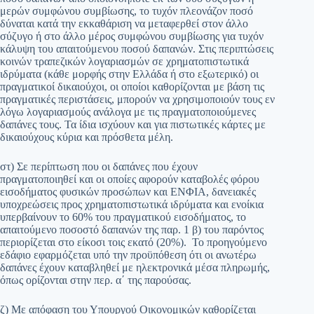
μερών συμφώνου συμβίωσης, το τυχόν πλεονάζον ποσό
δύναται κατά την εκκαθάριση να μεταφερθεί στον άλλο
σύζυγο ή στο άλλο μέρος συμφώνου συμβίωσης για τυχόν
κάλυψη του απαιτούμενου ποσού δαπανών. Στις περιπτώσεις
κοινών τραπεζικών λογαριασμών σε χρηματοπιστωτικά
ιδρύματα (κάθε μορφής στην Ελλάδα ή στο εξωτερικό) οι
πραγματικοί δικαιούχοι, οι οποίοι καθορίζονται με βάση τις
πραγματικές περιστάσεις, μπορούν να χρησιμοποιούν τους εν
λόγω λογαριασμούς ανάλογα με τις πραγματοποιούμενες
δαπάνες τους. Τα ίδια ισχύουν και για πιστωτικές κάρτες με
δικαιούχους κύρια και πρόσθετα μέλη.
στ) Σε περίπτωση που οι δαπάνες που έχουν
πραγματοποιηθεί και οι οποίες αφορούν καταβολές φόρου
εισοδήματος φυσικών προσώπων και ΕΝΦΙΑ, δανειακές
υποχρεώσεις προς χρηματοπιστωτικά ιδρύματα και ενοίκια
υπερβαίνουν το 60% του πραγματικού εισοδήματος, το
απαιτούμενο ποσοστό δαπανών της παρ. 1 β) του παρόντος
περιορίζεται στο είκοσι τοις εκατό (20%). Το προηγούμενο
εδάφιο εφαρμόζεται υπό την προϋπόθεση ότι οι ανωτέρω
δαπάνες έχουν καταβληθεί με ηλεκτρονικά μέσα πληρωμής,
όπως ορίζονται στην περ. α΄ της παρούσας.
ζ) Με απόφαση του Υπουργού Οικονομικών καθορίζεται