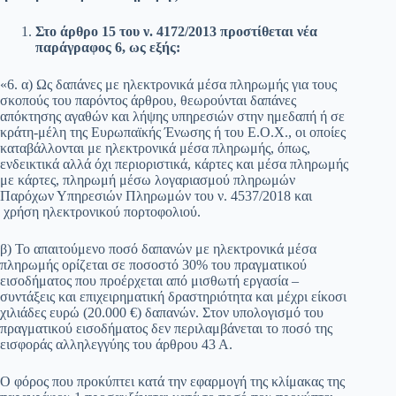
Στο άρθρο 15 του ν. 4172/2013 προστίθεται νέα
παράγραφος 6, ως εξής:
«6. α) Ως δαπάνες με ηλεκτρονικά μέσα πληρωμής για τους
σκοπούς του παρόντος άρθρου, θεωρούνται δαπάνες
απόκτησης αγαθών και λήψης υπηρεσιών στην ημεδαπή ή σε
κράτη-μέλη της Ευρωπαϊκής Ένωσης ή του Ε.Ο.Χ., οι οποίες
καταβάλλονται με ηλεκτρονικά μέσα πληρωμής, όπως,
ενδεικτικά αλλά όχι περιοριστικά, κάρτες και μέσα πληρωμής
με κάρτες, πληρωμή μέσω λογαριασμού πληρωμών
Παρόχων Υπηρεσιών Πληρωμών του ν. 4537/2018 και
χρήση ηλεκτρονικού πορτοφολιού.
β) Το απαιτούμενο ποσό δαπανών με ηλεκτρονικά μέσα
πληρωμής ορίζεται σε ποσοστό 30% του πραγματικού
εισοδήματος που προέρχεται από μισθωτή εργασία –
συντάξεις και επιχειρηματική δραστηριότητα και μέχρι είκοσι
χιλιάδες ευρώ (20.000 €) δαπανών. Στον υπολογισμό του
πραγματικού εισοδήματος δεν περιλαμβάνεται το ποσό της
εισφοράς αλληλεγγύης του άρθρου 43 Α.
Ο φόρος που προκύπτει κατά την εφαρμογή της κλίμακας της