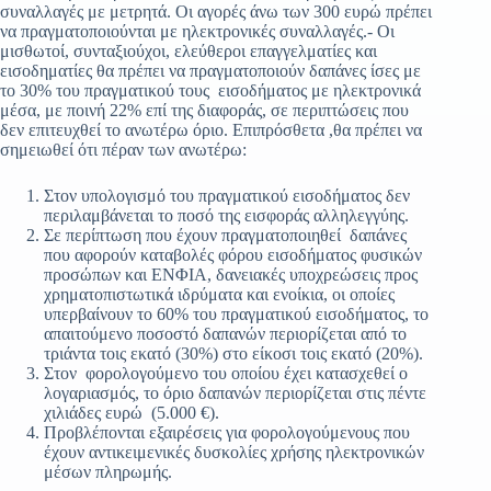
συναλλαγές με μετρητά. Οι αγορές άνω των 300 ευρώ πρέπει
να πραγματοποιούνται με ηλεκτρονικές συναλλαγές.- Οι
μισθωτοί, συνταξιούχοι, ελεύθεροι επαγγελματίες και
εισοδηματίες θα πρέπει να πραγματοποιούν δαπάνες ίσες με
το 30% του πραγματικού τους εισοδήματος με ηλεκτρονικά
μέσα, με ποινή 22% επί της διαφοράς, σε περιπτώσεις που
δεν επιτευχθεί το ανωτέρω όριο. Επιπρόσθετα ,θα πρέπει να
σημειωθεί ότι πέραν των ανωτέρω:
Στον υπολογισμό του πραγματικού εισοδήματος δεν
περιλαμβάνεται το ποσό της εισφοράς αλληλεγγύης.
Σε περίπτωση που έχουν πραγματοποιηθεί δαπάνες
που αφορούν καταβολές φόρου εισοδήματος φυσικών
προσώπων και ΕΝΦΙΑ, δανειακές υποχρεώσεις προς
χρηματοπιστωτικά ιδρύματα και ενοίκια, οι οποίες
υπερβαίνουν το 60% του πραγματικού εισοδήματος, το
απαιτούμενο ποσοστό δαπανών περιορίζεται από το
τριάντα τοις εκατό (30%) στο είκοσι τοις εκατό (20%).
Στον φορολογούμενο του οποίου έχει κατασχεθεί ο
λογαριασμός, το όριο δαπανών περιορίζεται στις πέντε
χιλιάδες ευρώ (5.000 €).
Προβλέπονται εξαιρέσεις για φορολογούμενους που
έχουν αντικειμενικές δυσκολίες χρήσης ηλεκτρονικών
μέσων πληρωμής.