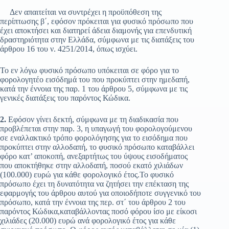
Δεν απαιτείται να συντρέχει η προϋπόθεση της
περίπτωσης β΄, εφόσον πρόκειται για φυσικό πρόσωπο που
έχει αποκτήσει και διατηρεί άδεια διαμονής για επενδυτική
δραστηριότητα στην Ελλάδα, σύμφωνα με τις διατάξεις του
άρθρου 16 του ν. 4251/2014, όπως ισχύει.
Το εν λόγω φυσικό πρόσωπο υπόκειται σε φόρο για το
φορολογητέο εισόδημά του που προκύπτει στην ημεδαπή,
κατά την έννοια της παρ. 1 του άρθρου 5, σύμφωνα με τις
γενικές διατάξεις του παρόντος Κώδικα.
2.
Εφόσον γίνει δεκτή, σύμφωνα με τη διαδικασία που
προβλέπεται στην παρ. 3, η υπαγωγή του φορολογούμενου
σε εναλλακτικό τρόπο φορολόγησης για το εισόδημα που
προκύπτει στην αλλοδαπή, το φυσικό πρόσωπο καταβάλλει
φόρο κατ’ αποκοπή, ανεξαρτήτως του ύψους εισοδήματος
που αποκτήθηκε στην αλλοδαπή, ποσού εκατό χιλιάδων
(100.000) ευρώ για κάθε φορολογικό έτος.Το φυσικό
πρόσωπο έχει τη δυνατότητα να ζητήσει την επέκταση της
εφαρμογής του άρθρου αυτού για οποιοδήποτε συγγενικό του
πρόσωπο, κατά την έννοια της περ. στ΄ του άρθρου 2 του
παρόντος Κώδικα,καταβάλλοντας ποσό φόρου ίσο με είκοσι
χιλιάδες (20.000) ευρώ ανά φορολογικό έτος για κάθε