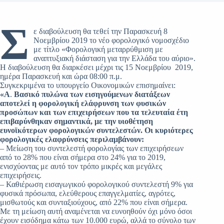
Σ
ε διαβούλευση θα τεθεί την Παρασκευή 8
Νοεμβρίου 2019 το νέο φορολογικό νομοσχέδιο
με τίτλο «Φορολογική μεταρρύθμιση με
αναπτυξιακή διάσταση για την Ελλάδα του αύριο».
Η διαβούλευση θα διαρκέσει μέχρι τις 15 Νοεμβρίου 2019,
ημέρα Παρασκευή και ώρα 08:00 π.μ.
Συγκεκριμένα το υπουργείο Οικονομικών επισημαίνει:
«Α
.
Βασικό πυλώνα των εισηγούμενων διατάξεων
αποτελεί η φορολογική ελάφρυνση των φυσικών
προσώπων και των επιχειρήσεων που τα τελευταία έτη
επιβαρύνθηκαν σημαντικά, με την υιοθέτηση
ευνοϊκότερων φορολογικών συντελεστών. Οι κυριότερες
φορολογικές ελαφρύνσεις περιλαμβάνουν:
– Μείωση του συντελεστή φορολογίας των επιχειρήσεων
από το 28% που είναι σήμερα στο 24% για το 2019,
ενισχύοντας με αυτό τον τρόπο μικρές και μεγάλες
επιχειρήσεις.
– Καθιέρωση εισαγωγικού φορολογικού συντελεστή 9% για
φυσικά πρόσωπα, ελεύθερους επαγγελματίες, αγρότες,
μισθωτούς και συνταξιούχους, από 22% που είναι σήμερα.
Με τη μείωση αυτή αναμένεται να ευνοηθούν όχι μόνο όσοι
έχουν εισόδημα κάτω των 10.000 ευρώ, αλλά το σύνολο των