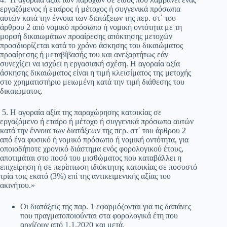
εργαζόμενος ή εταίρος ή μέτοχος ή συγγενικά πρόσωπα
αυτών κατά την έννοια των διατάξεων της περ. στ΄ του
άρθρου 2 από νομικό πρόσωπο ή νομική οντότητα με τη
μορφή δικαιωμάτων προαίρεσης απόκτησης μετοχών
προσδιορίζεται κατά το χρόνο άσκησης του δικαιώματος
προαίρεσης ή μεταβίβασής του και ανεξαρτήτως εάν
συνεχίζει να ισχύει η εργασιακή σχέση. Η αγοραία αξία
άσκησης δικαιώματος είναι η τιμή κλεισίματος της μετοχής
στο χρηματιστήριο μειωμένη κατά την τιμή διάθεσης του
δικαιώματος.
5. Η αγοραία αξία της παραχώρησης κατοικίας σε
εργαζόμενο ή εταίρο ή μέτοχο ή συγγενικά πρόσωπα αυτών
κατά την έννοια των διατάξεων της περ. στ΄ του άρθρου 2
από ένα φυσικό ή νομικό πρόσωπο ή νομική οντότητα, για
οποιοδήποτε χρονικό διάστημα ενός φορολογικού έτους,
αποτιμάται στο ποσό του μισθώματος που καταβάλλει η
επιχείρηση ή σε περίπτωση ιδιόκτητης κατοικίας σε ποσοστό
τρία τοις εκατό (3%) επί της αντικειμενικής αξίας του
ακινήτου.»
Οι διατάξεις της παρ. 1 εφαρμόζονται για τις δαπάνες
που πραγματοποιούνται στα φορολογικά έτη που
αρχίζουν από 1.1.2020 και μετά.