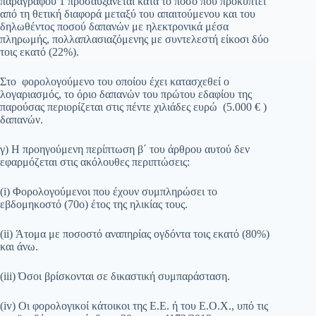
παραγράφου 1 προσαυξάνεται κατά το ποσό που προκύπτει
από τη θετική διαφορά μεταξύ του απαιτούμενου και του
δηλωθέντος ποσού δαπανών με ηλεκτρονικά μέσα
πληρωμής, πολλαπλασιαζόμενης με συντελεστή είκοσι δύο
τοις εκατό (22%).
Στο φορολογούμενο του οποίου έχει κατασχεθεί ο
λογαριασμός, το όριο δαπανών του πρώτου εδαφίου της
παρούσας περιορίζεται στις πέντε χιλιάδες ευρώ (5.000 € )
δαπανών.
γ) Η προηγούμενη περίπτωση β΄ του άρθρου αυτού δεν
εφαρμόζεται στις ακόλουθες περιπτώσεις:
(i) Φορολογούμενοι που έχουν συμπληρώσει το
εβδομηκοστό (70ο) έτος της ηλικίας τους.
(ii) Άτομα με ποσοστό αναπηρίας ογδόντα τοις εκατό (80%)
και άνω.
(iii) Όσοι βρίσκονται σε δικαστική συμπαράσταση.
(iv) Οι φορολογικοί κάτοικοι της Ε.Ε. ή του Ε.Ο.Χ., υπό τις