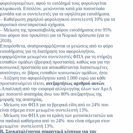
φορολογουμένων, αφού το εισόδημά τους φορολογείται
κλιμακωτά. Επιπλέον, μειώνονται κατά μία ποσοστιαία
μονάδα και οι συντελεστές για τα υψηλότερα εισοδήματα.
– Καθιέρωση χαμηλού φορολογικού συντελεστή 10% για τα
αγροτικά συνεταιριστικά σχήματα.
– Μείωση της προκαταβολής φόρου εισοδήματος στο 95%
του φόρου που προκύπτει για τα Νομικά πρόσωπα (για το
2018).
Επιπρόσθετα, αναπροσαρμόζονται οι μειώσεις από το φόρο
εισοδήματος για τη διατήρηση του αφορολογήτου,
εφαρμόζονται μειωμένοι συντελεστές ΦΠΑ για τη στήριξη
ευπαθών ομάδων (βρεφική προστασία), καθώς και για την
κοινωνική προστασία και αποκαθίστανται διαπιστωμένες
ανισότητες σε βάρος ευπαθών κοινωνικών ομάδων, ήτοι:
– Αύξηση του αφορολόγητου κατά 1.000 ευρώ για κάθε
προστατευόμενο τέκνο,
ανεξαρτήτως αριθμού αυτών
.
-Απαλλαγή από την εισφορά αλληλεγγύης όλων των ΑμεΑ
με ποσοστό αναπηρίας άνω του 80% ανεξαρτήτως της
μορφής της αναπηρίας.
– Μείωση του ΦΠΑ για τα βρεφικά είδη από το 24% που
είναι σήμερα στον μειωμένο συντελεστή 13%.
– Μείωση του ΦΠΑ για τα κράνη των μοτοσικλετιστών και
τα παιδικά καθίσματα από το 24% που είναι σήμερα στον
μειωμένο συντελεστή 13%.
Β. Συγκαταλέγονται σημαντικά κίνητρα για την