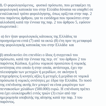
1.
Ο φορολογούμενος, φυσικό πρόσωπο, που μεταφέρει τη
φορολογική κατοικία του στην Ελλάδα δύναται να υπαχθεί σε
εναλλακτικό τρόπο φορολόγησης, όπως ορίζεται στην παρ. 2
του παρόντος άρθρου, για το εισόδημα που προκύπτει στην
αλλοδαπή κατά την έννοια της παρ. 2 του άρθρου 5, εφόσον
σωρευτικά :
α) δεν ήταν φορολογικός κάτοικος της Ελλάδος τα
προηγούμενα επτά (7) από τα οκτώ (8) έτη πριν τη μεταφορά
της φορολογικής κατοικίας του στην Ελλάδα και
β) αποδεικνύει ότι επενδύει o ίδιος ή συγγενικό του
πρόσωπο, κατά την έννοια της περ. στ΄ του άρθρου 2 του
παρόντος Κώδικα, ή μέσω νομικού προσώπου ή νομικής
οντότητας στο οποίο ή στην οποία, αντίστοιχα, έχει την
πλειοψηφία των μετοχών ή μεριδίων, σε ακίνητα ή
επιχειρήσεις ή κινητές αξίες ή μετοχές ή μερίδια σε νομικά
πρόσωπα ή νομικές οντότητες με έδρα την Ελλάδα. Το ποσό
της επένδυσης αυτής δεν μπορεί να είναι μικρότερο των
πεντακοσίων χιλιάδων (500.000) ευρώ. Η επένδυση πρέπει
να έχει ολοκληρωθεί εντός τριών (3) ετών από την
ημερομηνία υποβολής της αίτησης κατά την παρ. 3 του
παρόντος.