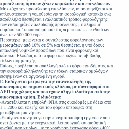
προσέλκυση άμεσων ξένων κεφαλαίων και επενδύσεων.
Με στόχο την προσέλκυση επενδύσεων, αποσαφηνίζεται και
απλουστεύεται η νομοθεσία για τη φορολογική κατοικία ενώ
παράλληλα θεσπίζεται εναλλακτικός τρόπος φορολόγησης
των εισοδημάτων αλλοδαπής προέλευσης με πληρωμή
ετήσιου κατ’ αποκοπή φόρου στις περιπτώσεις επενδύσεων
άνω των 500.000 ευρώ.
Περαιτέρω, μειώνεται ο συντελεστής φορολόγησης των
μερισμάτων από 10% σε 5% και θεσπίζεται η υπό όρους
απαλλαγή νομικών προσώπων που είναι φορολογικοί
κάτοικοι Ελλάδας από το φόρο υπεραξίας μεταβίβασης
τίτλων συμμετοχής.
Επίσης, προβλέπεται απαλλαγή από το φόρο εισοδήματος και
την εισφορά αλληλεγγύης των τόκων εταιρικών ομολόγων
εισηγμένων σε οργανωμένη αγορά.
Γ. Εισάγονται μέτρα για την επανεκκίνηση της
οικονομίας σε σημαντικούς κλάδους με συνεισφορά στο
ΑΕΠ της χώρας και που έχουν πληγεί ιδιαίτερα από την
οικονομική κρίση. Ειδικότερα:
-Αναστέλλεται η επιβολή ΦΠΑ στις οικοδομές με άδεια από
1-1-2006 και εφεξής και του φόρου υπεραξίας στη
μεταβίβαση ακινήτων.
-Εισάγονται κίνητρα για την πραγματοποίηση εργασιών που
σχετίζονται με την ενεργειακή, λειτουργική και αισθητική
αναβάθμιση κτιρίων, με τη χορήγηση έκπτωσης φόρου 40%