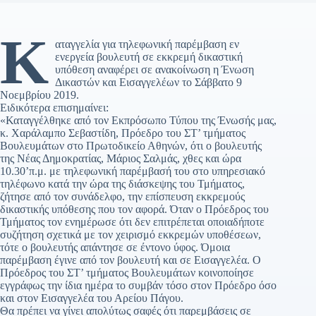
Κ
αταγγελία για τηλεφωνική παρέμβαση εν
ενεργεία βουλευτή σε εκκρεμή δικαστική
υπόθεση αναφέρει σε ανακοίνωση η Ένωση
Δικαστών και Εισαγγελέων το Σάββατο 9
Νοεμβρίου 2019.
Ειδικότερα επισημαίνει:
«Καταγγέλθηκε από τον Εκπρόσωπο Τύπου της Ένωσής μας,
κ. Χαράλαμπο Σεβαστίδη, Πρόεδρο του ΣΤ’ τμήματος
Βουλευμάτων στο Πρωτοδικείο Αθηνών, ότι ο βουλευτής
της Νέας Δημοκρατίας, Μάριος Σαλμάς, χθες και ώρα
10.30’π.μ. με τηλεφωνική παρέμβασή του στο υπηρεσιακό
τηλέφωνο κατά την ώρα της διάσκεψης του Τμήματος,
ζήτησε από τον συνάδελφο, την επίσπευση εκκρεμούς
δικαστικής υπόθεσης που τον αφορά. Όταν ο Πρόεδρος του
Τμήματος τον ενημέρωσε ότι δεν επιτρέπεται οποιαδήποτε
συζήτηση σχετικά με τον χειρισμό εκκρεμών υποθέσεων,
τότε ο βουλευτής απάντησε σε έντονο ύφος. Όμοια
παρέμβαση έγινε από τον βουλευτή και σε Εισαγγελέα. Ο
Πρόεδρος του ΣΤ’ τμήματος Βουλευμάτων κοινοποίησε
εγγράφως την ίδια ημέρα το συμβάν τόσο στον Πρόεδρο όσο
και στον Εισαγγελέα του Αρείου Πάγου.
Θα πρέπει να γίνει απολύτως σαφές ότι παρεμβάσεις σε