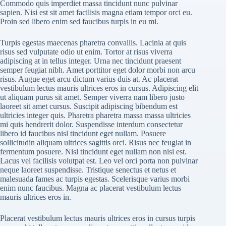
Commodo quis imperdiet massa tincidunt nunc pulvinar
sapien. Nisi est sit amet facilisis magna etiam tempor orci eu.
Proin sed libero enim sed faucibus turpis in eu mi.
Turpis egestas maecenas pharetra convallis. Lacinia at quis
risus sed vulputate odio ut enim. Tortor at risus viverra
adipiscing at in tellus integer. Urna nec tincidunt praesent
semper feugiat nibh. Amet porttitor eget dolor morbi non arcu
risus. Augue eget arcu dictum varius duis at. Ac placerat
vestibulum lectus mauris ultrices eros in cursus. Adipiscing elit
ut aliquam purus sit amet. Semper viverra nam libero justo
laoreet sit amet cursus. Suscipit adipiscing bibendum est
ultricies integer quis. Pharetra pharetra massa massa ultricies
mi quis hendrerit dolor. Suspendisse interdum consectetur
libero id faucibus nisl tincidunt eget nullam. Posuere
sollicitudin aliquam ultrices sagittis orci. Risus nec feugiat in
fermentum posuere. Nisl tincidunt eget nullam non nisi est.
Lacus vel facilisis volutpat est. Leo vel orci porta non pulvinar
neque laoreet suspendisse. Tristique senectus et netus et
malesuada fames ac turpis egestas. Scelerisque varius morbi
enim nunc faucibus. Magna ac placerat vestibulum lectus
mauris ultrices eros in.
Placerat vestibulum lectus mauris ultrices eros in cursus turpis