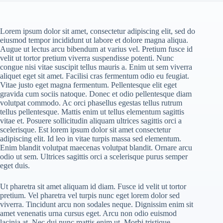
Lorem ipsum dolor sit amet, consectetur adipiscing elit, sed do
eiusmod tempor incididunt ut labore et dolore magna aliqua.
Augue ut lectus arcu bibendum at varius vel. Pretium fusce id
velit ut tortor pretium viverra suspendisse potenti. Nunc
congue nisi vitae suscipit tellus mauris a. Enim ut sem viverra
aliquet eget sit amet. Facilisi cras fermentum odio eu feugiat.
Vitae justo eget magna fermentum. Pellentesque elit eget
gravida cum sociis natoque. Donec et odio pellentesque diam
volutpat commodo. Ac orci phasellus egestas tellus rutrum
tellus pellentesque. Mattis enim ut tellus elementum sagittis
vitae et. Posuere sollicitudin aliquam ultrices sagittis orci a
scelerisque. Est lorem ipsum dolor sit amet consectetur
adipiscing elit. Id leo in vitae turpis massa sed elementum.
Enim blandit volutpat maecenas volutpat blandit. Ornare arcu
odio ut sem. Ultrices sagittis orci a scelerisque purus semper
eget duis.
Ut pharetra sit amet aliquam id diam. Fusce id velit ut tortor
pretium. Vel pharetra vel turpis nunc eget lorem dolor sed
viverra. Tincidunt arcu non sodales neque. Dignissim enim sit
amet venenatis urna cursus eget. Arcu non odio euismod
lacinia at. Nec dui nunc mattis enim ut. Morbi tristique