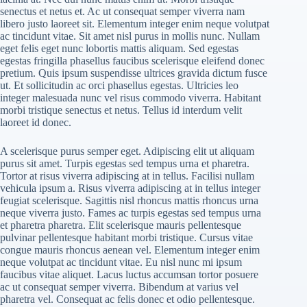
senectus et netus et. Ac ut consequat semper viverra nam
libero justo laoreet sit. Elementum integer enim neque volutpat
ac tincidunt vitae. Sit amet nisl purus in mollis nunc. Nullam
eget felis eget nunc lobortis mattis aliquam. Sed egestas
egestas fringilla phasellus faucibus scelerisque eleifend donec
pretium. Quis ipsum suspendisse ultrices gravida dictum fusce
ut. Et sollicitudin ac orci phasellus egestas. Ultricies leo
integer malesuada nunc vel risus commodo viverra. Habitant
morbi tristique senectus et netus. Tellus id interdum velit
laoreet id donec.
A scelerisque purus semper eget. Adipiscing elit ut aliquam
purus sit amet. Turpis egestas sed tempus urna et pharetra.
Tortor at risus viverra adipiscing at in tellus. Facilisi nullam
vehicula ipsum a. Risus viverra adipiscing at in tellus integer
feugiat scelerisque. Sagittis nisl rhoncus mattis rhoncus urna
neque viverra justo. Fames ac turpis egestas sed tempus urna
et pharetra pharetra. Elit scelerisque mauris pellentesque
pulvinar pellentesque habitant morbi tristique. Cursus vitae
congue mauris rhoncus aenean vel. Elementum integer enim
neque volutpat ac tincidunt vitae. Eu nisl nunc mi ipsum
faucibus vitae aliquet. Lacus luctus accumsan tortor posuere
ac ut consequat semper viverra. Bibendum at varius vel
pharetra vel. Consequat ac felis donec et odio pellentesque.