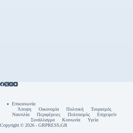
Επικοινωνία
Άποψη
Οικονομία
Πολιτική
Τουρισμός
Ναυτιλία
Περιφέρειες
Πολιτισμός
Επιχειρείν
Συνάλλαγμα
Κοινωνία
Υγεία
Copyright © 2026 - GRPRESS,GR