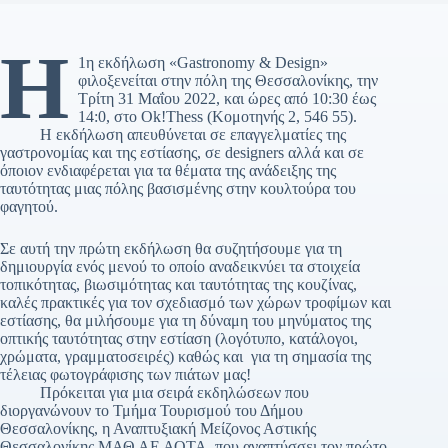
H
1η εκδήλωση «Gastronomy & Design»
φιλοξενείται στην πόλη της Θεσσαλονίκης, την
Τρίτη 31 Μαΐου 2022, και ώρες από 10:30 έως
14:0, στο Ok!Thess (Κομοτηνής 2, 546 55).
Η εκδήλωση απευθύνεται σε επαγγελματίες της
γαστρονομίας και της εστίασης, σε designers αλλά και σε
όποιον ενδιαφέρεται για τα θέματα της ανάδειξης της
ταυτότητας μιας πόλης βασισμένης στην κουλτούρα του
φαγητού.
Σε αυτή την πρώτη εκδήλωση θα συζητήσουμε για τη
δημιουργία ενός μενού το οποίο αναδεικνύει τα στοιχεία
τοπικότητας, βιωσιμότητας και ταυτότητας της κουζίνας,
καλές πρακτικές για τον σχεδιασμό των χώρων τροφίμων και
εστίασης, θα μιλήσουμε για τη δύναμη του μηνύματος της
οπτικής ταυτότητας στην εστίαση (λογότυπο, κατάλογοι,
χρώματα, γραμματοσειρές) καθώς και για τη σημασία της
τέλειας φωτογράφισης των πιάτων μας!
Πρόκειται για μια σειρά εκδηλώσεων που
διοργανώνουν το Τμήμα Τουρισμού του Δήμου
Θεσσαλονίκης, η Αναπτυξιακή Μείζονος Αστικής
Θεσσαλονίκης ΜΑΘ ΑΕ ΑΟΤΑ, που αναπτύσσει τον πρώτο