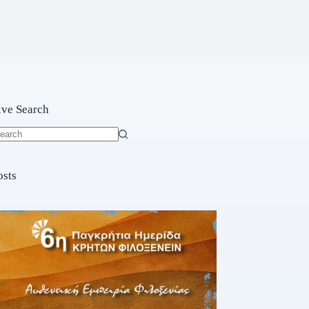
ive Search
o
sults
osts