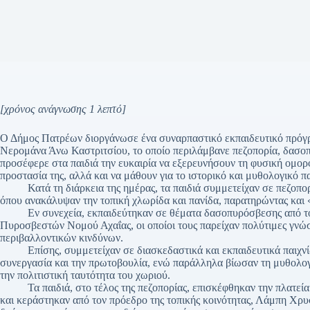
[χρόνος ανάγνωσης 1 λεπτό]
Ο Δήμος Πατρέων διοργάνωσε ένα συναρπαστικό εκπαιδευτικό πρόγ
Νερομάνα Άνω Καστριτσίου, το οποίο περιλάμβανε πεζοπορία, δασοπ
προσέφερε στα παιδιά την ευκαιρία να εξερευνήσουν τη φυσική ομορφι
προστασία της, αλλά και να μάθουν για το ιστορικό και μυθολογικό π
Κατά τη διάρκεια της ημέρας, τα παιδιά συμμετείχαν σε πεζοπορί
όπου ανακάλυψαν την τοπική χλωρίδα και πανίδα, παρατηρώντας και
Εν συνεχεία, εκπαιδεύτηκαν σε θέματα δασοπυρόσβεσης από τους
Πυροσβεστών Νομού Αχαΐας, οι οποίοι τους παρείχαν πολύτιμες γνώσ
περιβαλλοντικών κινδύνων.
Επίσης, συμμετείχαν σε διασκεδαστικά και εκπαιδευτικά παιχνίδια
συνεργασία και την πρωτοβουλία, ενώ παράλληλα βίωσαν τη μυθολογ
την πολιτιστική ταυτότητα του χωριού.
Τα παιδιά, στο τέλος της πεζοπορίας, επισκέφθηκαν την πλατεία 
και κεράστηκαν από τον πρόεδρο της τοπικής κοινότητας, Λάμπη Χρυ