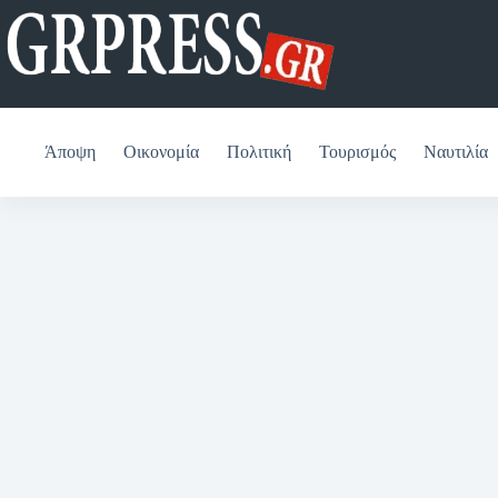
Μετάβαση
στο
περιεχόμενο
Άποψη
Οικονομία
Πολιτική
Τουρισμός
Ναυτιλία