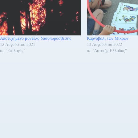
Αποτυχημένο μοντέλο δασοπυρόσβεσης
Καρναβάλι των Μικρών
12 Αυγούστου 2021
13 Αυγούστου 2022
σε "Επιλογές"
σε "Δυτικής Ελλάδας"