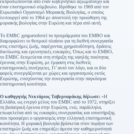
εκπροσωπούνται από έναν κυβερνητικό αξιωματούχο και
έναν επιστημονικό σύμβουλο. Ιδρύθηκε το 1969 από τον
Ευρωπαϊκό Οργανισμό Μοριακής Βιολογίας, ο οποίος
λειτουργεί από το 1964 με αποστολή την προώθηση της
μοριακής βιολογίας στην Ευρώπη και πέρα από αυτή.
Το EMBC χρηματοδοτεί τα προγράμματα του EMBO και
διαμορφώνει το θεσμικό πλαίσιο για τη διεθνή συνεργασία
στις επιστήμες ζωής, παρέχοντας χρηματοδότηση, δράσεις
δικτύωσης και ερευνητικές ευκαιρίες. Όπως και το EMBO,
το EMBC δεσμεύεται στη στήριξη της υψηλής ποιότητας
έρευνας στην Ευρώπη, με έμφαση στις διεθνείς
επιστημονικές συνέργειες. Γι’ αυτό τον λόγο, και οι δύο
φορείς συνεργάζονται με χώρες και οργανισμούς εκτός
Ευρώπης, ενισχύοντας την συνεργασία στην παγκόσμια
επιστημονική κοινότητα.
Ο καθηγητής Νεκτάριος Ταβερναράκης δήλωσε:
«Η
Ελλάδα, ως ενεργό μέλος του EMBC από το 1972, στηρίζει
τη βιοϊατρική έρευνα στην Ευρώπη, ενώ, παράλληλα,
επωφελείται από τις ευκαιρίες συνεργασίας και υποστήριξης
που προσφέρει ο οργανισμός στην ελληνική επιστημονική
κοινότητα. Η μοριακή βιολογία βρίσκεται στον πυρήνα των
επιστημών ζωής και επηρεάζει άμεσα την καθημερινότητά