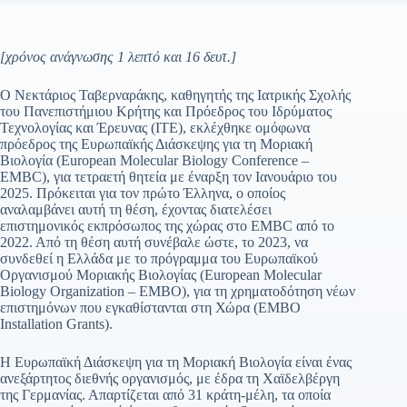
[χρόνος ανάγνωσης 1 λεπτό και 16 δευτ.]
Ο Νεκτάριος Ταβερναράκης, καθηγητής της Ιατρικής Σχολής
του Πανεπιστήμιου Κρήτης και Πρόεδρος του Ιδρύματος
Τεχνολογίας και Έρευνας (ΙΤΕ), εκλέχθηκε ομόφωνα
πρόεδρος της Ευρωπαϊκής Διάσκεψης για τη Μοριακή
Βιολογία (European Molecular Biology Conference –
EMBC), για τετραετή θητεία με έναρξη τον Ιανουάριο του
2025. Πρόκειται για τον πρώτο Έλληνα, ο οποίος
αναλαμβάνει αυτή τη θέση, έχοντας διατελέσει
επιστημονικός εκπρόσωπος της χώρας στο EMBC από το
2022. Από τη θέση αυτή συνέβαλε ώστε, το 2023, να
συνδεθεί η Ελλάδα με το πρόγραμμα του Ευρωπαϊκού
Οργανισμού Μοριακής Βιολογίας (European Molecular
Biology Organization – EMBO), για τη χρηματοδότηση νέων
επιστημόνων που εγκαθίστανται στη Χώρα (EMBO
Installation Grants).
Η Ευρωπαϊκή Διάσκεψη για τη Μοριακή Βιολογία είναι ένας
ανεξάρτητος διεθνής οργανισμός, με έδρα τη Χαϊδελβέργη
της Γερμανίας. Απαρτίζεται από 31 κράτη-μέλη, τα οποία