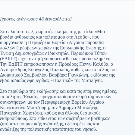
[χρόνος ανάγνωσης 48 δευτερόλεπτα]
Στο πλαίσιο της ξεχωριστής εκδήλωσης με τίτλο «Μια
βραδιά ανθρωπιάς και πολιτισμού στη Λέσβο», που
διοργάνωσε η Περιφέρεια Βορείου Αιγαίου παρουσία
πολλών Πρέσβεων χωρών της Ευρωπαϊκής Ένωσης, η
Ένωση Δημοσιογράφων Ιδιοκτητών Περιοδικού Τύπου
(ΕΔΙΠΤ) είχε την τιμή να παρευρεθεί ως προσκεκλημένη.
Την ΕΔΙΠΤ εκπροσώπησαν η Πρόεδρος Πέννυ Καλύβα, ο
Αντιπρόεδρος Ευάγγελος Παπαλιός, καθώς και το μέλος του
Διοικητικού Συμβουλίου Βαρβάρα Γκιγκιλίνη, εκδότρια της
εβδομαδιαίας εφημερίδας «Πολιτικά» της Μυτιλήνης.
Στο περιθώριο της εκδήλωσης και κατά τις επόμενες ημέρες,
τα μέλη της Ένωσης πραγματοποίησαν σειρά σημαντικών
συναντήσεων με τον Περιφερειάρχη Βορείου Αιγαίου
Κωνσταντίνο Μουτζούρη, τον Δήμαρχο Μυτιλήνης
Παναγιώτη Χριστόφα, καθώς και άλλους θεσμικούς
εκπροσώπους. Στο επίκεντρο των συζητήσεων βρέθηκαν
ζητήματα τουριστικής ανάπτυξης, εξωστρέφειας και
ανάδειξης της πολιτιστικής ταυτότητας του νησιού.