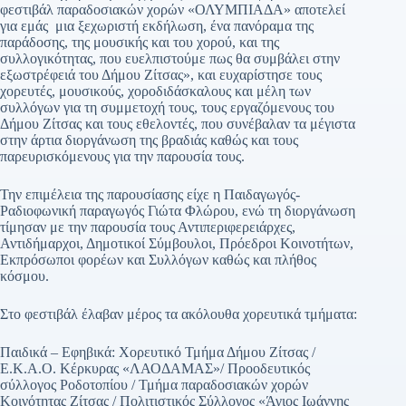
φεστιβάλ παραδοσιακών χορών «ΟΛΥΜΠΙΑΔΑ» αποτελεί
για εμάς μια ξεχωριστή εκδήλωση, ένα πανόραμα της
παράδοσης, της μουσικής και του χορού, και της
συλλογικότητας, που ευελπιστούμε πως θα συμβάλει στην
εξωστρέφειά του Δήμου Ζίτσας», και ευχαρίστησε τους
χορευτές, μουσικούς, χοροδιδάσκαλους και μέλη των
συλλόγων για τη συμμετοχή τους, τους εργαζόμενους του
Δήμου Ζίτσας και τους εθελοντές, που συνέβαλαν τα μέγιστα
στην άρτια διοργάνωση της βραδιάς καθώς και τους
παρευρισκόμενους για την παρουσία τους.
Την επιμέλεια της παρουσίασης είχε η Παιδαγωγός-
Ραδιοφωνική παραγωγός Γιώτα Φλώρου, ενώ τη διοργάνωση
τίμησαν με την παρουσία τους Αντιπεριφερειάρχες,
Αντιδήμαρχοι, Δημοτικοί Σύμβουλοι, Πρόεδροι Κοινοτήτων,
Εκπρόσωποι φορέων και Συλλόγων καθώς και πλήθος
κόσμου.
Στο φεστιβάλ έλαβαν μέρος τα ακόλουθα χορευτικά τμήματα:
Παιδικά – Εφηβικά: Χορευτικό Τμήμα Δήμου Ζίτσας /
Ε.Κ.Α.Ο. Κέρκυρας «ΛΑΟΔΑΜΑΣ»/ Προοδευτικός
σύλλογος Ροδοτοπίου / Τμήμα παραδοσιακών χορών
Κοινότητας Ζίτσας / Πολιτιστικός Σύλλογος «Άγιος Ιωάννης