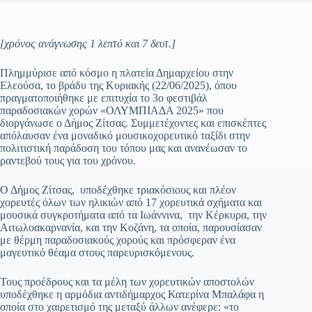
[χρόνος ανάγνωσης 1 λεπτό και 7 δευτ.]
Πλημμύρισε από κόσμο η πλατεία Δημαρχείου στην
Ελεούσα, το βράδυ της Κυριακής (22/06/2025), όπου
πραγματοποιήθηκε με επιτυχία το 3ο φεστιβάλ
παραδοσιακών χορών «ΟΛΥΜΠΙΑΔΑ 2025» που
διοργάνωσε ο Δήμος Ζίτσας. Συμμετέχοντες και επισκέπτες
απόλαυσαν ένα μοναδικό μουσικοχορευτικό ταξίδι στην
πολιτιστική παράδοση του τόπου μας και ανανέωσαν το
ραντεβού τους για του χρόνου.
Ο Δήμος Ζίτσας, υποδέχθηκε τριακόσιους και πλέον
χορευτές όλων των ηλικιών από 17 χορευτικά σχήματα και
μουσικά συγκροτήματα από τα Ιωάννινα, την Κέρκυρα, την
Αιτωλοακαρνανία, και την Κοζάνη, τα οποία, παρουσίασαν
με θέρμη παραδοσιακούς χορούς και πρόσφεραν ένα
μαγευτικό θέαμα στους παρευρισκόμενους.
Τους προέδρους και τα μέλη των χορευτικών αποστολών
υποδέχθηκε η αρμόδια αντιδήμαρχος Κατερίνα Μπαλάφα η
οποία στο χαιρετισμό της μεταξύ άλλων ανέφερε: «το