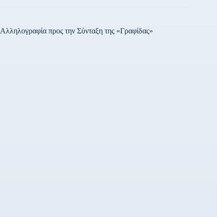
το χρονικό διάστημα 22-1-
2024 έως 30-3-2024, από
κάθε…
Αλληλογραφία προς την Σύνταξη της «Γραφίδας»