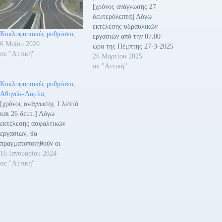
[χρόνος ανάγνωσης 27
δευτερόλεπτα] Λόγω
εκτέλεσης υδραυλικών
Κυκλοφοριακές ρυθμίσεις
εργασιών από την 07.00΄
6 Μαΐου 2020
ώρα της Πέμπτης 27-3-2025
σε "Αττική"
έως και την 18.00 ώρα της
26 Μαρτίου 2025
Παρασκευής 11-04-2025, θα
σε "Αττική"
πραγματοποιούνται οι
Κυκλοφοριακές ρυθμίσεις
ακόλουθες προσωρινές
Αθηνών-Λαμίας
κυκλοφοριακές ρυθμίσεις
[χρόνος ανάγνωσης 1 λεπτό
στη Ν.Ε.Ο. Αθηνών -
και 26 δευτ.] Λόγω
Λαμίας, περιοχής Δήμου
εκτέλεσης ασφαλτικών
Ωρωπού, στο ρεύμα
εργασιών, θα
κυκλοφορίας προς Αθήνα,
πραγματοποιηθούν οι
ως εξής:• Λωρίδα Έκτακτης
ακόλουθες κυκλοφοριακές
16 Ιανουαρίου 2024
Ανάγκης (Λ.Ε.Α.) από…
ρυθμίσεις, επί της Ν.Ε.Ο.
σε "Αττική"
Αθηνών - Λαμίας, από τη χ/θ
59,400 έως τη χ/θ 62,900 ,
ρεύμα κυκλοφορίας προς
Λαμία, περιοχής Δήμου
Ωρωπού και Τανάγρας, κατά