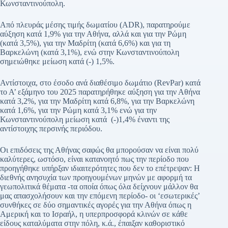
Κωνσταντινούπολη.
Από πλευράς μέσης τιμής δωματίου (ADR), παρατηρούμε
αύξηση κατά 1,9% για την Αθήνα, αλλά και για την Ρώμη
(κατά 3,5%), για την Μαδρίτη (κατά 6,6%) και για τη
Βαρκελώνη (κατά 3,1%), ενώ στην Κωνσταντινούπολη
σημειώθηκε μείωση κατά (-) 1,5%.
Αντίστοιχα, στο έσοδο ανά διαθέσιμο δωμάτιο (RevPar) κατά
το Α’ εξάμηνο του 2025 παρατηρήθηκε αύξηση για την Αθήνα
κατά 3,2%, για την Μαδρίτη κατά 6,8%, για την Βαρκελώνη
κατά 1,6%, για την Ρώμη κατά 3,1% ενώ για την
Κωνσταντινούπολη μείωση κατά (-)1,4% έναντι της
αντίστοιχης περσινής περιόδου.
Οι επιδόσεις της Αθήνας σαφώς θα μπορούσαν να είναι πολύ
καλύτερες, ωστόσο, είναι κατανοητό πως την περίοδο που
προηγήθηκε υπήρξαν ιδιαιτερότητες που δεν το επέτρεψαν: Η
διεθνής ανησυχία των προηγουμένων μηνών με αφορμή τα
γεωπολιτικά θέματα -τα οποία όπως όλα δείχνουν μάλλον θα
μας απασχολήσουν και την επόμενη περίοδο- οι ‘εσωτερικές’
συνθήκες σε δύο σημαντικές αγορές για την Αθήνα όπως η
Αμερική και το Ισραήλ, η υπερπροσφορά κλινών σε κάθε
είδους καταλύματα στην πόλη, κ.ά., έπαιξαν καθοριστικό