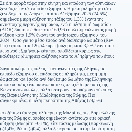
Σε ό,τι αφορά τώρα στην κίνηση και απόδοση των αθηναϊκών
ξενοδοχείων σε επίπεδο εξαμήνου: Η μέση πληρότητα στα
ξενοδοχεία της Αθήνας κατά το Α’ εξάμηνο 2025 (74,5%)
σημείωσε μικρή αύξηση της τάξης του 1,3% έναντι της
αντίστοιχης περσινής περιόδου, ενώ η μέση τιμή δωματίου
(ADR) διαμορφώθηκε στα 169,96 ευρώ σημειώνοντας μικρή
αύξηση κατά 1,9% έναντι του αντίστοιχου εξαμήνου του
2024. Όσο για το μέσο έσοδο ανά διαθέσιμο δωμάτιο (Rev
Par) έφτασε στα 126,54 ευρώ (αύξηση κατά 3,2% έναντι του
περσινού εξαμήνου)- κάτι που αποδίδεται κυρίως στις
καλύτερες (διψήφιες) αυξήσεις κατά το Α΄ τρίμηνο του έτους.
Συγκριτικά με τις πόλεις – ανταγωνιστές της Αθήνας, σε
επίπεδο εξαμήνου οι επιδόσεις σε πληρότητα, μέση τιμή
δωματίου και έσοδο ανά διαθέσιμο δωμάτιο της Ελληνικής
πρωτεύουσας είναι ικανοποιητικές σε σχέση με αυτές της
Κωνσταντινούπολης, αλλά υστερούν και απέχουν απ’ αυτές
της Βαρκελώνης της Μαδρίτης και της Ρώμης. Πιο
συγκεκριμένα, η μέση πληρότητα της Αθήνας (74,5%)
το εξάμηνο ήταν χαμηλότερη της Μαδρίτης, της Βαρκελώνης
και της Ρώμης οι οποίες σημείωσαν αντίστοιχα είτε οριακή
αύξηση (Μαδρίτη +0,1%), είτε τάσεις μείωσης (Βαρκελώνη
(-)1,4%, Ρώμη (-)0,4), αλλά ξεπέρασε σε μέση πληρότητα τη