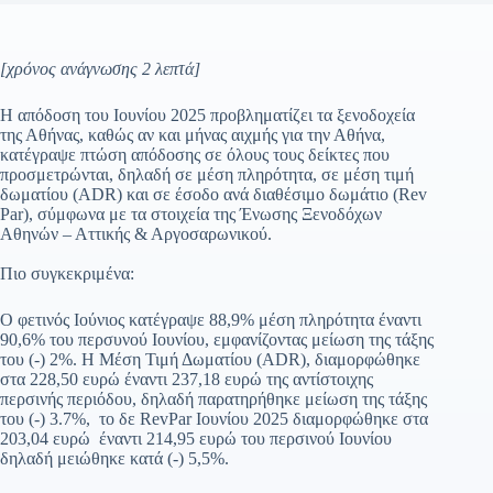
[χρόνος ανάγνωσης 2 λεπτά]
Η απόδοση του Ιουνίου 2025 προβληματίζει τα ξενοδοχεία
της Αθήνας, καθώς αν και μήνας αιχμής για την Αθήνα,
κατέγραψε πτώση απόδοσης σε όλους τους δείκτες που
προσμετρώνται, δηλαδή σε μέση πληρότητα, σε μέση τιμή
δωματίου (ADR) και σε έσοδο ανά διαθέσιμο δωμάτιο (Rev
Par), σύμφωνα με τα στοιχεία της Ένωσης Ξενοδόχων
Αθηνών – Αττικής & Αργοσαρωνικού.
Πιο συγκεκριμένα:
Ο φετινός Ιούνιος κατέγραψε 88,9% μέση πληρότητα έναντι
90,6% του περσυνού Ιουνίου, εμφανίζοντας μείωση της τάξης
του (-) 2%. Η Μέση Τιμή Δωματίου (ADR), διαμορφώθηκε
στα 228,50 ευρώ έναντι 237,18 ευρώ της αντίστοιχης
περσινής περιόδου, δηλαδή παρατηρήθηκε μείωση της τάξης
του (-) 3.7%, το δε RevPar Ιουνίου 2025 διαμορφώθηκε στα
203,04 ευρώ έναντι 214,95 ευρώ του περσινού Ιουνίου
δηλαδή μειώθηκε κατά (-) 5,5%.