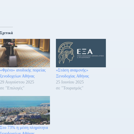
Σχετικά
«Φρένο» ανοδικής πορείας
«Στάση αναμονής»
ξενοδοχείων Αθήνας
Ξενοδοχίας Αθήνας
29 Αυγούστου 2025
25 Ιουνίου 2025
σε "Επιλογές"
σε "Τουρισμός"
Στο 73% η μέση πληρότητα
ξενοδοχείων Αθήνας