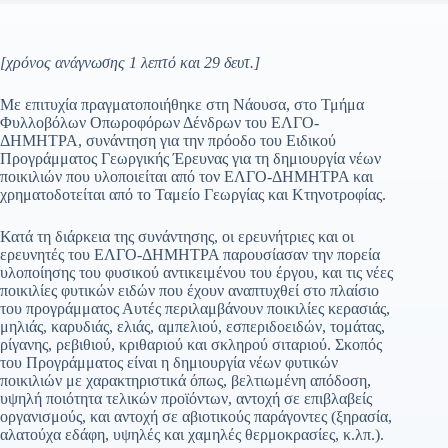
[χρόνος ανάγνωσης 1 λεπτό και 29 δευτ.]
Με επιτυχία πραγματοποιήθηκε στη Νάουσα, στο Τμήμα
Φυλλοβόλων Οπωροφόρων Δένδρων του ΕΛΓΟ-
ΔΗΜΗΤΡΑ, συνάντηση για την πρόοδο του Ειδικού
Προγράμματος Γεωργικής Έρευνας για τη δημιουργία νέων
ποικιλιών που υλοποιείται από τον ΕΛΓΟ-ΔΗΜΗΤΡΑ και
χρηματοδοτείται από το Ταμείο Γεωργίας και Κτηνοτροφίας.
Κατά τη διάρκεια της συνάντησης, οι ερευνήτριες και οι
ερευνητές του ΕΛΓΟ-ΔΗΜΗΤΡΑ παρουσίασαν την πορεία
υλοποίησης του φυσικού αντικειμένου του έργου, και τις νέες
ποικιλίες φυτικών ειδών που έχουν αναπτυχθεί στο πλαίσιο
του προγράμματος Αυτές περιλαμβάνουν ποικιλίες κερασιάς,
μηλιάς, καρυδιάς, ελιάς, αμπελιού, εσπεριδοειδών, τομάτας,
ρίγανης, ρεβιθιού, κριθαριού και σκληρού σιταριού. Σκοπός
του Προγράμματος είναι η δημιουργία νέων φυτικών
ποικιλιών με χαρακτηριστικά όπως, βελτιωμένη απόδοση,
υψηλή ποιότητα τελικών προϊόντων, αντοχή σε επιβλαβείς
οργανισμούς, και αντοχή σε αβιοτικούς παράγοντες (ξηρασία,
αλατούχα εδάφη, υψηλές και χαμηλές θερμοκρασίες, κ.λπ.).