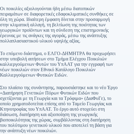
Οι ποικιλίες αξιολογούνται ήδη μέσω διατοπικών
πειραμάτων σε διαφορετικές εδαφοκλιματικές συνθήκες σε
όλη τη χώρα. Ιδιαίτερη έμφαση δίνεται στην προσαρμογή
στην κλιματική αλλαγή, τη βελτίωση της ποιότητας των
γεωργικών προϊόντων και τη σύνδεση της επιστημονικής
έρευνας με τις ανάγκες της αγοράς, μέσω της ανάπτυξης
πολλαπλασιαστικού υλικού υψηλής αξίας.
Το επόμενο διάστημα, ο ΕΛΓΟ-ΔΗΜΗΤΡΑ θα προχωρήσει
στην υποβολή αιτήσεων στο Τμήμα Ελέγχου Ποικιλιών
καλλιεργούμενων Φυτών του ΥπΑΑΤ για την εγγραφή των
νέων ποικιλιών στον Εθνικό Κατάλογο Ποικιλιών
Καλλιεργούμενων Φυτικών Ειδών.
Στο πλαίσιο της συνάντησης, παρουσιάστηκε και το νέο Έργο
«Διατήρηση Γενετικών Πόρων Φυτικών Ειδών που
σχετίζονται με τη Γεωργία και τα Τρόφιμα» (ΔιαΦυΓε), το
οποίο χρηματοδοτείται επίσης από το Ταμείο Γεωργίας και
Κτηνοτροφίας του ΥπΑΑΤ. Το έργο αυτό στοχεύει στη
διάσωση, διατήρηση και αξιοποίηση της γεωργικής
βιοποικιλότητας της χώρας, συμβάλλοντας στη διατήρηση
του πολύτιμου γενετικού υλικού που αποτελεί τη βάση για
την ανάπτυξη νέων ποικιλιών.