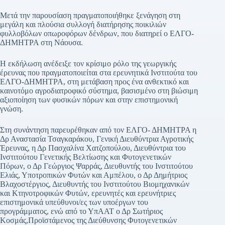
Μετά την παρουσίαση πραγματοποιήθηκε ξενάγηση στη
μεγάλη και πλούσια συλλογή διατήρησης ποικιλιών
φυλλοβόλων οπωροφόρων δένδρων, που διατηρεί ο ΕΛΓΟ-
ΔΗΜΗΤΡΑ στη Νάουσα.
Η εκδήλωση ανέδειξε τον κρίσιμο ρόλο της γεωργικής
έρευνας που πραγματοποιείται στα ερευνητικά Ινστιτούτα του
ΕΛΓΟ-ΔΗΜΗΤΡΑ, στη μετάβαση προς ένα ανθεκτικό και
καινοτόμο αγροδιατροφικό σύστημα, βασισμένο στη βιώσιμη
αξιοποίηση των φυσικών πόρων και στην επιστημονική
γνώση.
Στη συνάντηση παρευρέθηκαν από τον ΕΛΓΟ- ΔΗΜΗΤΡΑ η
Δρ Αναστασία Τσαγκαράκου, Γενική Διευθύντρια Αγροτικής
Έρευνας, η Δρ Πασχαλίνα Χατζοπούλου, Διευθύντρια του
Ινστιτούτου Γενετικής Βελτίωσης και Φυτογενετικών
Πόρων, ο Δρ Γεώργιος Ψαρράς, Διευθυντής του Ινστιτούτου
Ελιάς, Υποτροπικών Φυτών και Αμπέλου, ο Δρ Δημήτριος
Βλαχοστέργιος, Διευθυντής του Ινστιτούτου Βιομηχανικών
και Κτηνοτροφικών Φυτών, ερευνητές και ερευνήτριες
επιστημονικά υπεύθυνοι/ες των υποέργων του
προγράμματος, ενώ από το ΥπΑΑΤ ο Δρ Σωτήριος
Κοσμάς,Προϊστάμενος της Διεύθυνσης Φυτογενετικών