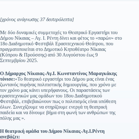
[χρόνος ανάγνωσης 37 δευτερόλεπτα]
Με δύο δυναμικές συμμετοχές το Θεατρικό Εργαστήρι του
Δήμου Νίκαιας – Αγ. Ι. Ρέντη δίνει και φέτος το «παρών» στο
18ο Διαδημοτικό Φεστιβάλ Ερασιτεχνικού Θεάτρου, που
πραγματοποιείται στο Δημοτικό Κηποθέατρο Νίκαιας
(Κύπρου & Προύσσης) από 30 Αυγούστου έως 9
Σεπτεμβρίου 2025.
Ο Δήμαρχος Νίκαιας-Αγ.Ι. Κωνσταντίνος Μαραγκάκης
τόνισε:
«Το θεατρικό εργαστήρι του Δήμου μας είναι ένας
ζωντανός πυρήνας πολιτιστικής δημιουργίας, που χρόνο με
τον χρόνο μας κάνει υπερήφανους. Οι παραστάσεις των
ερασιτεχνικών μας ομάδων του 18ου Διαδημοτικού
Φεστιβάλ, επιβεβαιώνουν πως ο πολιτισμός είναι υπόθεση
όλων. Συνεχίζουμε να στηρίζουμε ενεργά τη θεατρική
παιδεία και να δίνουμε βήμα στη φωνή των ανθρώπων της
πόλης μας ».
Η θεατρική ομάδα του Δήμου Νίκαιας-Αγ.Ι.Ρέντη
ανεβάζει: