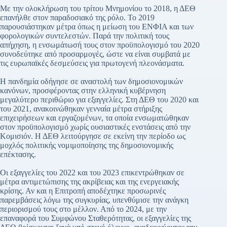
Με την ολοκλήρωση του τρίτου Μνημονίου το 2018, η ΔΕΘ
επανήλθε στον παραδοσιακό της ρόλο. Το 2019
παρουσιάστηκαν μέτρα όπως η μείωση του ΕΝΦΙΑ και των
φορολογικών συντελεστών. Παρά την πολιτική τους
απήχηση, η ενσωμάτωσή τους στον προϋπολογισμό του 2020
συνοδεύτηκε από προσαρμογές, ώστε να είναι συμβατά με
τις ευρωπαϊκές δεσμεύσεις για πρωτογενή πλεονάσματα.
Η πανδημία οδήγησε σε αναστολή των δημοσιονομικών
κανόνων, προσφέροντας στην ελληνική κυβέρνηση
μεγαλύτερο περιθώριο για εξαγγελίες. Στη ΔΕΘ του 2020 και
του 2021, ανακοινώθηκαν γενναία μέτρα στήριξης
επιχειρήσεων και εργαζομένων, τα οποία ενσωματώθηκαν
στον προϋπολογισμό χωρίς ουσιαστικές ενστάσεις από την
Κομισιόν. Η ΔΕΘ λειτούργησε σε εκείνη την περίοδο ως
μοχλός πολιτικής νομιμοποίησης της δημοσιονομικής
επέκτασης.
Οι εξαγγελίες του 2022 και του 2023 επικεντρώθηκαν σε
μέτρα αντιμετώπισης της ακρίβειας και της ενεργειακής
κρίσης. Αν και η Επιτροπή αποδέχτηκε προσωρινές
παρεμβάσεις λόγω της συγκυρίας, υπενθύμισε την ανάγκη
περιορισμού τους στο μέλλον. Από το 2024, με την
επαναφορά του Συμφώνου Σταθερότητας, οι εξαγγελίες της