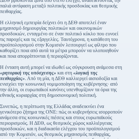
ΔΕΘ βρίσκονται ξανά υπό στενό έλεγχο, αναδεικνύοντας την
παλιά αντίφαση μεταξύ πολιτικής προσδοκίας και θεσμικής
πειθαρχίας.
Η ελληνική εμπειρία δείχνει ότι η ΔΕΘ αποτελεί έναν
μηχανισμό δημιουργίας πολιτικών και οικονομικών
προσδοκιών, ενταγμένο σε έναν πολιτικό κύκλο που ευνοεί
τις παροχές και τις εξαγγελίες. Ταυτόχρονα, η κατάθεση του
προϋπολογισμού στην Κομισιόν λειτουργεί ως φίλτρο που
καθορίζει ποια από αυτά τα μέτρα μπορούν να υλοποιηθούν
και ποια απορρίπτονται ή περιορίζονται.
Η ένταση αυτή μπορεί να ιδωθεί ως σύγκρουση ανάμεσα στη
«ρητορική της υπόσχεσης»
και στη
«λογική της
πειθαρχίας»
. Από τη μία, η ΔΕΘ καλλιεργεί αισιοδοξία και
ενισχύει την κοινωνική νομιμοποίηση της κυβέρνησης· από
την άλλη, οι ευρωπαϊκοί κανόνες υπενθυμίζουν τα όρια της
εθνικής κυριαρχίας στη δημοσιονομική πολιτική.
Συνεπώς, η περίπτωση της Ελλάδας αναδεικνύει ένα
γενικότερο ζήτημα της ΟΝΕ: πώς οι κυβερνήσεις ισορροπούν
ανάμεσα στις κοινωνικές πιέσεις και στους ευρωπαϊκούς
περιορισμούς. Η ΔΕΘ, ως θεσμικός χώρος καλλιέργειας
προσδοκιών, και η διαδικασία ελέγχου του προϋπολογισμού
από την Κομισιόν, ως θεσμικός μηχανισμός πειθαρχίας,