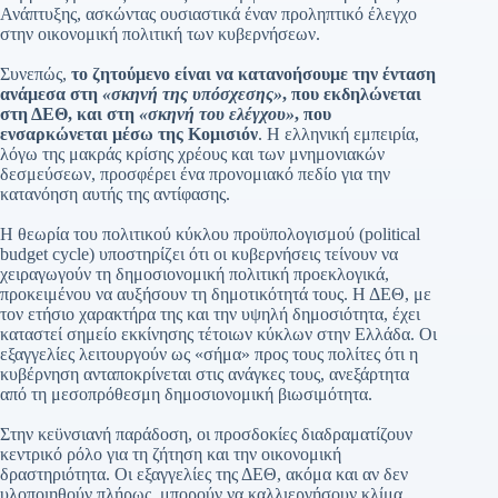
Ανάπτυξης, ασκώντας ουσιαστικά έναν προληπτικό έλεγχο
στην οικονομική πολιτική των κυβερνήσεων.
Συνεπώς,
το ζητούμενο είναι να κατανοήσουμε την ένταση
ανάμεσα στη
«σκηνή της υπόσχεσης»
, που εκδηλώνεται
στη ΔΕΘ, και στη
«σκηνή του ελέγχου»
, που
ενσαρκώνεται μέσω της Κομισιόν
. Η ελληνική εμπειρία,
λόγω της μακράς κρίσης χρέους και των μνημονιακών
δεσμεύσεων, προσφέρει ένα προνομιακό πεδίο για την
κατανόηση αυτής της αντίφασης.
Η θεωρία του πολιτικού κύκλου προϋπολογισμού (political
budget cycle) υποστηρίζει ότι οι κυβερνήσεις τείνουν να
χειραγωγούν τη δημοσιονομική πολιτική προεκλογικά,
προκειμένου να αυξήσουν τη δημοτικότητά τους. Η ΔΕΘ, με
τον ετήσιο χαρακτήρα της και την υψηλή δημοσιότητα, έχει
καταστεί σημείο εκκίνησης τέτοιων κύκλων στην Ελλάδα. Οι
εξαγγελίες λειτουργούν ως «σήμα» προς τους πολίτες ότι η
κυβέρνηση ανταποκρίνεται στις ανάγκες τους, ανεξάρτητα
από τη μεσοπρόθεσμη δημοσιονομική βιωσιμότητα.
Στην κεϋνσιανή παράδοση, οι προσδοκίες διαδραματίζουν
κεντρικό ρόλο για τη ζήτηση και την οικονομική
δραστηριότητα. Οι εξαγγελίες της ΔΕΘ, ακόμα και αν δεν
υλοποιηθούν πλήρως, μπορούν να καλλιεργήσουν κλίμα