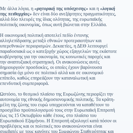
Με άλλα λόγια, η
«ρητορική της υπόσχεσης»
και η
«λογική
της πειθαρχίας»
δεν είναι δύο ανεξάρτητες πραγματικότητες,
αλλά δύο πλευρές της ίδιας ολότητας, της ευρωπαϊκής
πολιτικής οικονομίας, όπως αυτή βιώνεται στην Ελλάδα.
Η οικονομική πολιτική αποτελεί πεδίο έντονης
αλληλεπίδρασης μεταξύ εθνικών προτεραιοτήτων και
υπερεθνικών περιορισμών. Δεκαετίες, η ΔΕΘ λειτουργεί
παραδοσιακά ως ο κατεξοχήν χώρος εξαγγελιών της εκάστοτε
κυβέρνησης για την οικονομία, τις κοινωνικές παροχές και
την αναπτυξιακή στρατηγική. Οι ανακοινώσεις αυτές
δημιουργούν προσδοκίες, οι οποίες έχουν βαρύνουσα
σημασία όχι μόνο σε πολιτικό αλλά και σε οικονομικό
επίπεδο, καθώς επηρεάζουν την καταναλωτική και
επενδυτική συμπεριφορά.
Ωστόσο, το θεσμικό πλαίσιο της Ευρωζώνης περιορίζει την
αυτονομία της εθνικής δημοσιονομικής πολιτικής. Τα κράτη-
μέλη της ζώνης του ευρώ υποχρεούνται να καταθέτουν το
προσχέδιο προϋπολογισμού τους στην Ευρωπαϊκή Επιτροπή
έως τις 15 Οκτωβρίου κάθε έτους, στο πλαίσιο του
Ευρωπαϊκού Εξαμήνου. Η Επιτροπή αξιολογεί κατά πόσον οι
προβλέψεις και οι πολιτικές που ανακοινώνονται είναι
συμβατές με τους κανόνες του Συμφώνου Σταθερότητας και