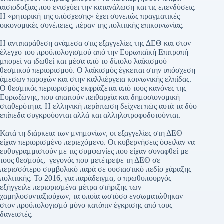
αισιοδοξίας που ενισχύει την κατανάλωση και τις επενδύσεις.
Η «ρητορική της υπόσχεσης» έχει συνεπώς πραγματικές
οικονομικές συνέπειες, πέραν της πολιτικής επικοινωνίας.
Η αντιπαράθεση ανάμεσα στις εξαγγελίες της ΔΕΘ και στον
έλεγχο του προϋπολογισμού από την Ευρωπαϊκή Επιτροπή
μπορεί να ιδωθεί και μέσα από το δίπολο λαϊκισμού–
θεσμικού περιορισμού. Ο λαϊκισμός έγκειται στην υπόσχεση
άμεσων παροχών και στην καλλιέργεια κοινωνικής ελπίδας.
Ο θεσμικός περιορισμός εκφράζεται από τους κανόνες της
Ευρωζώνης, που απαιτούν πειθαρχία και δημοσιονομική
σταθερότητα. Η ελληνική περίπτωση δείχνει πώς αυτά τα δύο
επίπεδα συγκρούονται αλλά και αλληλοτροφοδοτούνται.
Κατά τη διάρκεια των μνημονίων, οι εξαγγελίες στη ΔΕΘ
είχαν περιορισμένο περιεχόμενο. Οι κυβερνήσεις όφειλαν να
ευθυγραμμιστούν με τις συμφωνίες που είχαν συναφθεί με
τους θεσμούς, γεγονός που μετέτρεψε τη ΔΕΘ σε
περισσότερο συμβολικό παρά σε ουσιαστικό πεδίο χάραξης
πολιτικής. Το 2016, για παράδειγμα, ο πρωθυπουργός
εξήγγειλε περιορισμένα μέτρα στήριξης των
χαμηλοσυνταξιούχων, τα οποία ωστόσο ενσωματώθηκαν
στον προϋπολογισμό μόνο κατόπιν έγκρισης από τους
δανειστές.