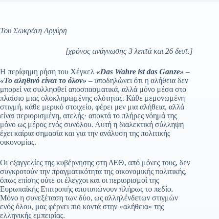
Του Σωκράτη Αργύρη
[χρόνος ανάγνωσης 3 λεπτά και 26 δευτ.]
Η περίφημη ρήση του Χέγκελ
«Das Wahre ist das Ganze»
–
«Το αληθινό είναι το όλον»
– υποδηλώνει ότι η αλήθεια δεν
μπορεί να συλληφθεί αποσπασματικά, αλλά μόνο μέσα στο
πλαίσιο μιας ολοκληρωμένης ολότητας. Κάθε μεμονωμένη
στιγμή, κάθε μερικό στοιχείο, φέρει μεν μια αλήθεια, αλλά
είναι περιορισμένη, ατελής· αποκτά το πλήρες νόημά της
μόνο ως μέρος ενός συνόλου. Αυτή η διαλεκτική σύλληψη
έχει καίρια σημασία και για την ανάλυση της πολιτικής
οικονομίας.
Οι εξαγγελίες της κυβέρνησης στη ΔΕΘ, από μόνες τους, δεν
συγκροτούν την πραγματικότητα της οικονομικής πολιτικής,
όπως επίσης ούτε οι έλεγχοι και οι περιορισμοί της
Ευρωπαϊκής Επιτροπής αποτυπώνουν πλήρως το πεδίο.
Μόνο η συνεξέταση των δύο, ως αλληλένδετων στιγμών
ενός όλου, μας φέρνει πιο κοντά στην «αλήθεια» της
ελληνικής εμπειρίας.