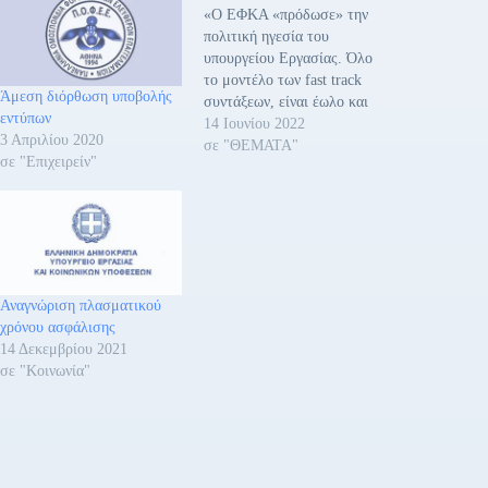
«Ο ΕΦΚΑ «πρόδωσε» την
πολιτική ηγεσία του
υπουργείου Εργασίας. Όλο
το μοντέλο των fast track
Άμεση διόρθωση υποβολής
συντάξεων, είναι έωλο και
εντύπων
εάν εφαρμοστεί, θα επιφέρει
14 Ιουνίου 2022
3 Απριλίου 2020
τεράστια προβλήματα στον
σε "ΘΕΜΑΤΑ"
σε "Επιχειρείν"
Φορέα. Σε Έγγραφό που
διέρρευσε στον τύπο, η
Γενική Διεύθυνση Συντάξεων
του ΕΦΚΑ, απευθύνεται
προς τους υπαλλήλους και
ουσιαστικά αναδεικνύει το
μέγεθος του
Αναγνώριση πλασματικού
προβλήματος!…
χρόνου ασφάλισης
14 Δεκεμβρίου 2021
σε "Κοινωνία"