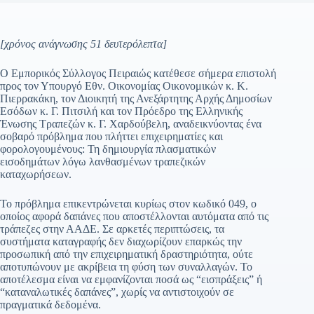
[χρόνος ανάγνωσης 51 δευτερόλεπτα]
Ο Εμπορικός Σύλλογος Πειραιώς κατέθεσε σήμερα επιστολή
προς τον Υπουργό Εθν. Οικονομίας Οικονομικών κ. Κ.
Πιερρακάκη, τον Διοικητή της Ανεξάρτητης Αρχής Δημοσίων
Εσόδων κ. Γ. Πιτσιλή και τον Πρόεδρο της Ελληνικής
Ένωσης Τραπεζών κ. Γ. Χαρδούβελη, αναδεικνύοντας ένα
σοβαρό πρόβλημα που πλήττει επιχειρηματίες και
φορολογουμένους: Τη δημιουργία πλασματικών
εισοδημάτων λόγω λανθασμένων τραπεζικών
καταχωρήσεων.
Το πρόβλημα επικεντρώνεται κυρίως στον κωδικό 049, ο
οποίος αφορά δαπάνες που αποστέλλονται αυτόματα από τις
τράπεζες στην ΑΑΔΕ. Σε αρκετές περιπτώσεις, τα
συστήματα καταγραφής δεν διαχωρίζουν επαρκώς την
προσωπική από την επιχειρηματική δραστηριότητα, ούτε
αποτυπώνουν με ακρίβεια τη φύση των συναλλαγών. Το
αποτέλεσμα είναι να εμφανίζονται ποσά ως “εισπράξεις” ή
“καταναλωτικές δαπάνες”, χωρίς να αντιστοιχούν σε
πραγματικά δεδομένα.