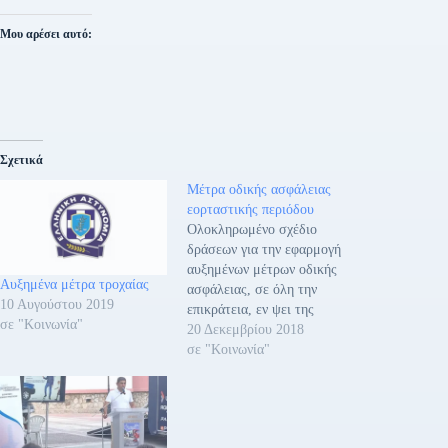
Μου αρέσει αυτό:
Σχετικά
Μέτρα οδικής ασφάλειας
εορταστικής περιόδου
Ολοκληρωμένο σχέδιο
δράσεων για την εφαρμογή
αυξημένων μέτρων οδικής
Αυξημένα μέτρα τροχαίας
ασφάλειας, σε όλη την
10 Αυγούστου 2019
επικράτεια, εν ψει της
σε "Κοινωνία"
εορταστικής περιόδου των
20 Δεκεμβρίου 2018
Χριστουγέννων της
σε "Κοινωνία"
Πρωτοχρονιάς και των
Θεοφανείων ανακοίνωσε η
Ελληνική αστυνομία. Ο
σχεδιασμός των μέτρων