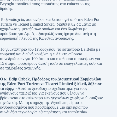
Beyoglu τοποθετεί τους επισκέπτες στο επίκεντρο της
δράσης.
Το ξενοδοχείο, που ανήκει και λειτουργεί από την Eden Port
Turizm ve Ticaret Limited Şirketi, διαθέτει 82 δωμάτια με
ηχομόνωση, μεταξύ των οποίων και ένα δωμάτιο με
πρόσβαση για ΑμεΑ, εξασφαλίζοντας ήρεμη διαμονή στη
ευρωπαϊκή πλευρά της Κωνσταντινούπολης.
Το γυμναστήριο του ξενοδοχείου, το εστιατόριο La Bella με
τουρκική και διεθνή κουζίνα, η ευέλικτη αίθουσα
συνεδριάσεων για 100 άτομα και η αίθουσα συσκέψεων για
15 άτομα προσφέρουν άνεση τόσο σε επαγγελματίες όσο και
σε ταξιδιώτες αναψυχής.
Ο κ. Edip Özbek, Πρόεδρος του Διοικητικού Συμβουλίου
της Eden Port Turizm ve Ticaret Limited Şirketi, δήλωσε
τα εξής:
«Αυτό το ξενοδοχείο σχεδιάστηκε για τους
ανήσυχους ταξιδιώτες, για εκείνους που θέλουν να
βρίσκονται στο επίκεντρο των γεγονότων χωρίς να θυσιάζουν
την άνεση. Με τη στήριξη της Wyndham, είμαστε
ενθουσιασμένοι που προσφέρουμε μια εμπειρία που
συνδυάζει τεχνολογία, εξυπηρέτηση και τοποθεσία».