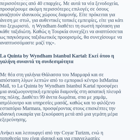
περισσότερες από 40 επαρχίες. Με αυτά τα νέα ξενοδοχεία,
προσφέρουμε ακόμη περισσότερες επιλογές σε όσους
αναζητούν ιδανικούς χώρους διαμονής. Είτε πρόκειται για
άνεση με στυλ, για αυθεντικές τοπικές εμπειρίες, είτε για κάτι
πιο ξεχωριστό, η Wyndham διαθέτει τη σωστή πρόταση για
κάθε ταξιδιώτη. Καθώς η Τουρκία συνεχίζει να αναπτύσσεται
ως παγκόσμιος ταξιδιωτικός προορισμός, θα συνεχίσουμε να
αναπτυσσόμαστε μαζί της».
La Quinta by Wyndham Istanbul Kartal: Εκεί όπου η
γαλήνη συναντά τη συνδεσιμότητα
Με θέα στη γαλήνια Θάλασσα του Μαρμαρά και σε
απόσταση λίγων λεπτών από το εμπορικό κέντρο IstMarina
Mall, το La Quinta by Wyndham Istanbul Kartal προσφέρει
μια αναζωογονητική εμπειρία διαμονής στη ασιατική πλευρά
της πόλης. Διαθέτει 99 άνετα δωμάτια, σπα με χαμάμ,
ατμόλουτρο και υπηρεσίες μασάζ, καθώς και το φιλόξενο
εστιατόριο Marmara, προσφέροντας στους επισκέπτες την
ιδανική ευκαιρία για ξεκούραση μετά από μια γεμάτη μέρα
εξερεύνησης.
Ανήκει και λειτουργεί από την Coyar Turizm, ενώ η
τοποθεσία του είναι ιδανική και για επαγγελματίες