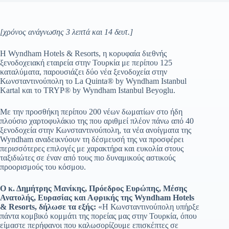
[χρόνος ανάγνωσης 3 λεπτά και 14 δευτ.]
Η Wyndham Hotels & Resorts, η κορυφαία διεθνής
ξενοδοχειακή εταιρεία στην Τουρκία με περίπου 125
καταλύματα, παρουσιάζει δύο νέα ξενοδοχεία στην
Κωνσταντινούπολη το La Quinta® by Wyndham Istanbul
Kartal και το TRYP® by Wyndham Istanbul Beyoglu.
Με την προσθήκη περίπου 200 νέων δωματίων στο ήδη
πλούσιο χαρτοφυλάκιο της που αριθμεί πλέον πάνω από 40
ξενοδοχεία στην Κωνσταντινούπολη, τα νέα ανοίγματα της
Wyndham αναδεικνύουν τη δέσμευσή της να προσφέρει
περισσότερες επιλογές με χαρακτήρα και ευκολία στους
ταξιδιώτες σε έναν από τους πιο δυναμικούς αστικούς
προορισμούς του κόσμου.
Ο κ. Δημήτρης Μανίκης, Πρόεδρος Ευρώπης, Μέσης
Ανατολής, Ευρασίας και Αφρικής της Wyndham Hotels
& Resorts, δήλωσε τα εξής:
«Η Κωνσταντινούπολη υπήρξε
πάντα κομβικό κομμάτι της πορείας μας στην Τουρκία, όπου
είμαστε περήφανοι που καλωσορίζουμε επισκέπτες σε