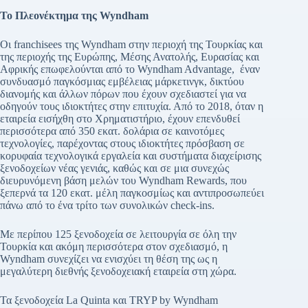
Το Πλεονέκτημα της Wyndham
Οι franchisees της Wyndham στην περιοχή της Τουρκίας και
της περιοχής της Ευρώπης, Μέσης Ανατολής, Ευρασίας και
Αφρικής επωφελούνται από το Wyndham Advantage, έναν
συνδυασμό παγκόσμιας εμβέλειας μάρκετινγκ, δικτύου
διανομής και άλλων πόρων που έχουν σχεδιαστεί για να
οδηγούν τους ιδιοκτήτες στην επιτυχία. Από το 2018, όταν η
εταιρεία εισήχθη στο Χρηματιστήριο, έχουν επενδυθεί
περισσότερα από 350 εκατ. δολάρια σε καινοτόμες
τεχνολογίες, παρέχοντας στους ιδιοκτήτες πρόσβαση σε
κορυφαία τεχνολογικά εργαλεία και συστήματα διαχείρισης
ξενοδοχείων νέας γενιάς, καθώς και σε μια συνεχώς
διευρυνόμενη βάση μελών του Wyndham Rewards, που
ξεπερνά τα 120 εκατ. μέλη παγκοσμίως και αντιπροσωπεύει
πάνω από το ένα τρίτο των συνολικών check-ins.
Με περίπου 125 ξενοδοχεία σε λειτουργία σε όλη την
Τουρκία και ακόμη περισσότερα στον σχεδιασμό, η
Wyndham συνεχίζει να ενισχύει τη θέση της ως η
μεγαλύτερη διεθνής ξενοδοχειακή εταιρεία στη χώρα.
Τα ξενοδοχεία La Quinta και TRYP by Wyndham