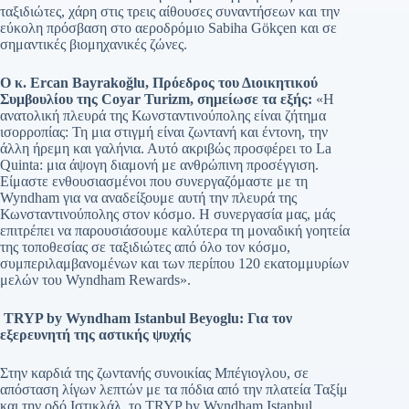
ταξιδιώτες, χάρη στις τρεις αίθουσες συναντήσεων και την
εύκολη πρόσβαση στο αεροδρόμιο Sabiha Gökçen και σε
σημαντικές βιομηχανικές ζώνες.
Ο κ. Ercan Bayrakoğlu, Πρόεδρος του Διοικητικού
Συμβουλίου της Coyar Turizm, σημείωσε τα εξής:
«Η
ανατολική πλευρά της Κωνσταντινούπολης είναι ζήτημα
ισορροπίας: Τη μια στιγμή είναι ζωντανή και έντονη, την
άλλη ήρεμη και γαλήνια. Αυτό ακριβώς προσφέρει το La
Quinta: μια άψογη διαμονή με ανθρώπινη προσέγγιση.
Είμαστε ενθουσιασμένοι που συνεργαζόμαστε με τη
Wyndham για να αναδείξουμε αυτή την πλευρά της
Κωνσταντινούπολης στον κόσμο. Η συνεργασία μας, μάς
επιτρέπει να παρουσιάσουμε καλύτερα τη μοναδική γοητεία
της τοποθεσίας σε ταξιδιώτες από όλο τον κόσμο,
συμπεριλαμβανομένων και των περίπου 120 εκατομμυρίων
μελών του Wyndham Rewards».
TRYP by Wyndham Istanbul Beyoglu: Για τον
εξερευνητή της αστικής ψυχής
Στην καρδιά της ζωντανής συνοικίας Μπέγιογλου, σε
απόσταση λίγων λεπτών με τα πόδια από την πλατεία Ταξίμ
και την οδό Ιστικλάλ, το TRYP by Wyndham Istanbul