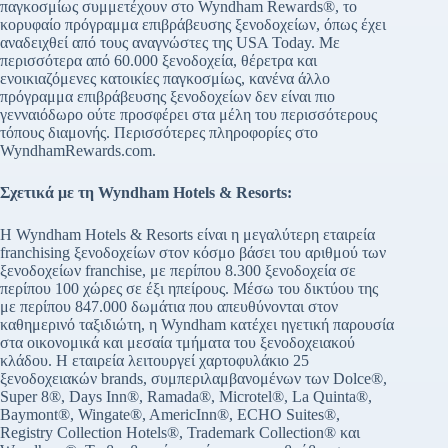
παγκοσμίως συμμετέχουν στο Wyndham Rewards®, το
κορυφαίο πρόγραμμα επιβράβευσης ξενοδοχείων, όπως έχει
αναδειχθεί από τους αναγνώστες της USA Today. Με
περισσότερα από 60.000 ξενοδοχεία, θέρετρα και
ενοικιαζόμενες κατοικίες παγκοσμίως, κανένα άλλο
πρόγραμμα επιβράβευσης ξενοδοχείων δεν είναι πιο
γενναιόδωρο ούτε προσφέρει στα μέλη του περισσότερους
τόπους διαμονής. Περισσότερες πληροφορίες στο
WyndhamRewards.com.
Σχετικά με τη Wyndham Hotels & Resorts:
Η Wyndham Hotels & Resorts είναι η μεγαλύτερη εταιρεία
franchising ξενοδοχείων στον κόσμο βάσει του αριθμού των
ξενοδοχείων franchise, με περίπου 8.300 ξενοδοχεία σε
περίπου 100 χώρες σε έξι ηπείρους. Μέσω του δικτύου της
με περίπου 847.000 δωμάτια που απευθύνονται στον
καθημερινό ταξιδιώτη, η Wyndham κατέχει ηγετική παρουσία
στα οικονομικά και μεσαία τμήματα του ξενοδοχειακού
κλάδου. Η εταιρεία λειτουργεί χαρτοφυλάκιο 25
ξενοδοχειακών brands, συμπεριλαμβανομένων των Dolce®,
Super 8®, Days Inn®, Ramada®, Microtel®, La Quinta®,
Baymont®, Wingate®, AmericInn®, ECHO Suites®,
Registry Collection Hotels®, Trademark Collection® και