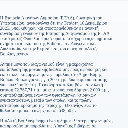
Η Εταιρεία Ακινήτων Δημοσίου (ΕΤΑΔ), θυγατρική του
Υπερταμείου, ανακοινώνει ότι την Τετάρτη 10 Δεκεμβρίου
2025, υποβλήθηκαν και αποσφραγίσθηκαν σε ανοικτή
συνεδρίαση ενώπιον της Επιτροπής Διαγωνισμού της ΕΤΑΔ,
τεσσερις (4) Φάκελοι Προσφοράς από ισχυρά επιχειρηματικά
σχήματα στο πλαίσιο της Β Φάσης της Διαγωνιστικής
Διαδικασίας για την Εκμίσθωση του ακινήτου «Ακτής
Βουλιαγμένης».
Αντικείμενο του διαγωνισμού είναι η μακροχρόνια
εκμίσθωση της μοναδικής διαθέσιμης προς αξιοποίηση και
εκμετάλλευση οργανωμένης παραλίας στο Δήμο Βάρης-
Βούλας Βουλιαγμένης, για 20 έτη με δικαίωμα παράτασης
για επιπλέον 10 έτη. Το ακίνητο καταλαμβάνει συνολική
έκταση 72.767,71 τ.μ., με επιτρεπόμενη δόμηση 2.000 τ.μ.,
συμπεριλαμβανομένων των υφιστάμενων κτιριακών
εγκαταστάσεων, μεταξύ των οποίων και το πρώην
εστιατόριο-ορόσημο της περιοχής «Ωκεανίς», ενώ το
θαλάσσιο μέτωπο ανέρχεται σε 638,50 μ.
Η «Ακτή Βουλιαγμένης» είναι η δημοφιλέστερη οργανωμένη
και προσβάσιμη παραλία της Αθηναϊκής Ριβιέρας, σε