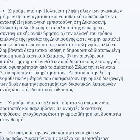
«• Ζητούμε από την Πολιτεία τη λήψη όλων των αναγκαίων
μέτρων σε συνταγματικό και νομοθετικό επίπεδο ώστε να
ανακτηθεί η κοινωνική εμπιστοσύνη στη Δικαιοσύνη.
Ειδικότερα διεκδικούμε στα πλαίσια της επικείμενης
συνταγματικής αναθεώρησης: α) την αλλαγή του τρόπου
επιλογής της ηγεσίας της Δικαιοσύνης ώστε να μην αποτελεί
αποκλειστικό προνόμιο της εκάστοτε κυβέρνησης αλλά να
λαμβάνεται δεσμευτικά υπόψη η δημοκρατικά διατυπωμένη
άποψη του Δικαστικού Σώματος, β) την απαγόρευση
κατάληψης δημοσίων θέσεων από δικαστικούς λειτουργούς
που αφυπηρέτησαν από το Δικαστικό Σώμα την τελευταία
3ετία πριν την αφυπηρέτησή τους. Απαιτούμε την λήψη
νομοθετικών μέτρων που διασφαλίζουν την ομαλή διεξαγωγή
των δικών και την προστασία των δικαστικών λειτουργών
εντός και εκτός δικαστικής αίθουσας.
• Ζητούμε από τα πολιτικά κόμματα να απέχουν από
προτροπές και παρεμβάσεις σε ανοιχτές δικαστικές
υποθέσεις, ενισχύοντας έτσι την αμφισβήτηση και δυσπιστία
στον θεσμό.
• Εκφράζουμε την αγωνία και την ανησυχία των
Ευρωπαίων Δικαστών για τις ολοένα και περισσότερες