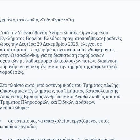
[χρόνος ανάγνωσης 35 δευτερόλεπτα]
Από την Υποδιεύθυνση Αντιμετώπισης Οργανωμένου
Εγκλήματος Βορείου Ελλάδος πραγματοποιήθηκαν βραδινές
ώρες την Δευτέρα 29 Δεκεμβρίου 2025, έλεγχοι σε
καταστήματα – επιχειρήσεις υγειονομικού ενδιαφέροντος,
στην Θεσσαλονίκη, για τη διαπίστωση παραβάσεων
σχετικών με λαθρεμπορία αλκοολούχων ποτών, διακίνηση
παρανόμων αντικειμένων και την τήρηση της ασφαλιστικής
νομοθεσίας.
Στο πλαίσιο αυτό, από αστυνομικούς του Τμήματος Δίωξης
Οικονομικών Εγκλημάτων, του Τμήματος Καταπολέμησης
Διακίνησης Εμπορίας Ανθρώπων και Αγαθών καθώς και του
Τμήματος Πληροφοριών και Ειδικών Δράσεων,
διαπιστώθηκε:
• σε εστιατόριο, να απασχολείται εργαζόμενος εκτός
ωραρίου εργασίας,
• σε εστιατόριο, να απασχολούνται -4- εργαζόμενοι για