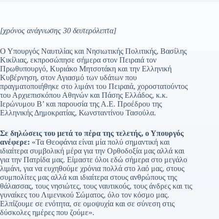
[χρόνος ανάγνωσης 30 δευτερόλεπτα]
Ο Υπουργός Ναυτιλίας και Νησιωτικής Πολιτικής, Βασίλης
Κικίλιας, εκπροσώπησε σήμερα στον Πειραιά τον
Πρωθυπουργό, Κυριάκο Μητσοτάκη και την Ελληνική
Κυβέρνηση, στον Αγιασμό των υδάτων που
πραγματοποιήθηκε στο λιμάνι του Πειραιά, χοροστατούντος
του Αρχιεπισκόπου Αθηνών και Πάσης Ελλάδος, κ.κ.
Ιερώνυμου Β’ και παρουσία της Α.Ε. Προέδρου της
Ελληνικής Δημοκρατίας, Κωνσταντίνου Τασούλα.
Σε δηλώσεις του μετά το πέρα της τελετής, ο Υπουργός
ανέφερε:
«Τα Θεοφάνια είναι μία πολύ σημαντική και
ιδιαίτερα συμβολική μέρα για την Ορθοδοξία μας αλλά και
για την Πατρίδα μας. Είμαστε όλοι εδώ σήμερα στο μεγάλο
λιμάνι, για να ευχηθούμε χρόνια πολλά στο λαό μας, στους
συμπολίτες μας αλλά και ιδιαίτερα στους ανθρώπους της
θάλασσας, τους νησιώτες, τους ναυτικούς, τους άνδρες και τις
γυναίκες του Λιμενικού Σώματος, όλο τον κόσμο μας.
Ελπίζουμε σε ενότητα, σε ομοψυχία και σε σύνεση στις
δύσκολες ημέρες που ζούμε».