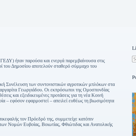
L
ΕΔΥ) ήταν παρούσα και ενεργά παρεμβαίνουσα στις
N
ικοί του Δημοσίου αποτελούν σταθερό σύμμαχο του
re
P
νική Συνέλευση των συντονιστικών αγροτικών μπλόκων στα
Μαργαρίτα Γεωργιάδου. Οι εκπρόσωποι της Ομοσπονδίας
έσεις και εξειδικευμένες προτάσεις για τη νέα Κοινή
οία – εφόσον εφαρμοστεί – απειλεί ευθέως τη βιωσιμότητα
ικεφαλής τον Πρόεδρό της, συμμετείχε κατόπιν
ων Νομών Ευβοίας, Βοιωτίας, Φθιώτιδας και Ανατολικής