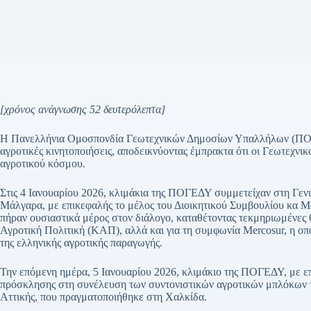
[χρόνος ανάγνωσης 52 δευτερόλεπτα]
Η Πανελλήνια Ομοσπονδία Γεωτεχνικών Δημοσίων Υπαλλήλων (ΠΟΓ
αγροτικές κινητοποιήσεις, αποδεικνύοντας έμπρακτα ότι οι Γεωτεχν
αγροτικού κόσμου.
Στις 4 Ιανουαρίου 2026, κλιμάκια της ΠΟΓΕΔΥ συμμετείχαν στη Γε
Μάλγαρα, με επικεφαλής το μέλος του Διοικητικού Συμβουλίου κα 
πήραν ουσιαστικά μέρος στον διάλογο, καταθέτοντας τεκμηριωμένες θ
Αγροτική Πολιτική (ΚΑΠ), αλλά και για τη συμφωνία Mercosur, η οπ
της ελληνικής αγροτικής παραγωγής.
Την επόμενη ημέρα, 5 Ιανουαρίου 2026, κλιμάκιο της ΠΟΓΕΔΥ, με επ
πρόσκλησης στη συνέλευση των συντονιστικών αγροτικών μπλόκων τ
Αττικής, που πραγματοποιήθηκε στη Χαλκίδα.