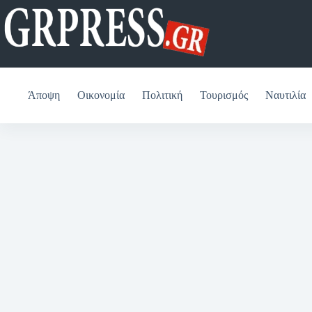
Μετάβαση
στο
περιεχόμενο
Άποψη
Οικονομία
Πολιτική
Τουρισμός
Ναυτιλία