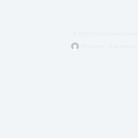
Η ΠΟΓΕΔΥ στις αγροτικές κινητ
Press room
6 Ιανουαρίου 