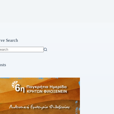
ive Search
o
sults
osts