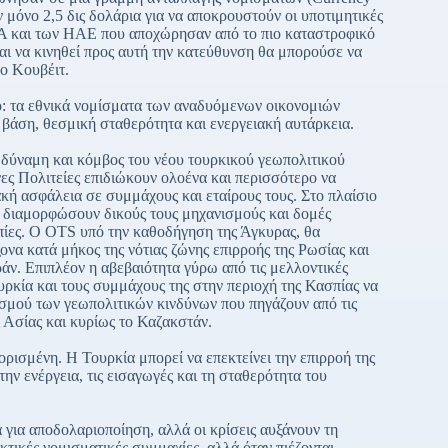
μόνο 2,5 δις δολάρια για να αποκρουστούν οι υποτιμητικές
ΠΑ και των ΗΑΕ που αποχώρησαν από το πιο καταστροφικό
αι να κινηθεί προς αυτή την κατεύθυνση θα μπορούσε να
το Κουβέιτ.
ρο: τα εθνικά νομίσματα των αναδυόμενων οικονομιών
βάση, θεσμική σταθερότητα και ενεργειακή αυτάρκεια.
 δύναμη και κόμβος του νέου τουρκικού γεωπολιτικού
 Πολιτείες επιδιώκουν ολοένα και περισσότερο να
κή ασφάλεια σε συμμάχους και εταίρους τους. Στο πλαίσιο
να διαμορφώσουν δικούς τους μηχανισμούς και δομές
ροπίες. Ο OTS υπό την καθοδήγηση της Άγκυρας, θα
να κατά μήκος της νότιας ζώνης επιρροής της Ρωσίας και
ράν. Επιπλέον η αβεβαιότητα γύρω από τις μελλοντικές
υρκία και τους συμμάχους της στην περιοχή της Κασπίας να
ρισμού των γεωπολιτικών κινδύνων που πηγάζουν από τις
ς Ασίας και κυρίως το Καζακστάν.
ορισμένη. Η Τουρκία μπορεί να επεκτείνει την επιρροή της
ην ενέργεια, τις εισαγωγές και τη σταθερότητα του
 για αποδολαριοποίηση, αλλά οι κρίσεις αυξάνουν τη
τικές νομισματικές συμμαχίες, αλλά όταν πιέζονται,