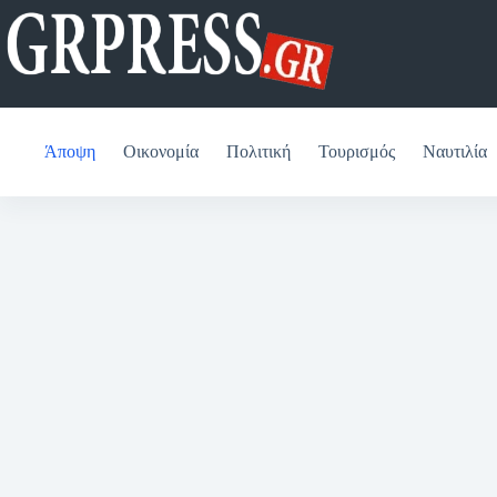
Μετάβαση
στο
περιεχόμενο
Άποψη
Οικονομία
Πολιτική
Τουρισμός
Ναυτιλία