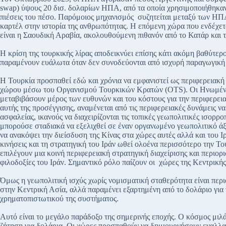
swap) ύψους 20 δισ. δολαρίων ΗΠΑ, από τα οποία χρησιμοποιήθηκαν 
πιέσεις του πέσο. Παρόμοιος μηχανισμός συζητείται μεταξύ των Η
καρτέλ στην ιστορία της ανθρωπότητας. Η επόμενη χώρα που ενδέχετ
είναι η Σαουδική Αραβία, ακολουθούμενη πιθανόν από το Κατάρ και 
Η κρίση της τουρκικής λίρας αποδεικνύει επίσης κάτι ακόμη βαθύτε
παραμένουν ευάλωτα όταν δεν συνοδεύονται από ισχυρή παραγωγική 
Η Τουρκία προσπαθεί εδώ και χρόνια να εμφανιστεί ως περιφερειακή
χώρου μέσω του Οργανισμού Τουρκικών Κρατών (OTS). Οι Ηνωμένες
μεταβιβάσουν μέρος των ευθυνών και του κόστους για την περιφερεια
αυτής της προσέγγισης, αναμένεται από τις περιφερειακές δυνάμεις 
ασφαλείας, ικανούς να διαχειρίζονται τις τοπικές γεωπολιτικές ισορ
μπορούσε σταδιακά να εξελιχθεί σε έναν οργανωμένο γεωπολιτικό άξο
να ανακόψει την διείσδυση της Κίνας στα χώρες αυτές αλλά και του Ι
κινήσεις και τη στρατηγική του Ιράν ωθεί ολοένα περισσότερο την Το
επιλέγουν μια κοινή περιφερειακή στρατηγική διαχείρισης και περιο
φιλοδοξίες του Ιράν. Σημαντικό ρόλο παίζουν οι χώρες της Κεντρική
Όμως η γεωπολιτική ισχύς χωρίς νομισματική σταθερότητα είναι περι
στην Κεντρική Ασία, αλλά παραμένει εξαρτημένη από το δολάριο για τ
χρηματοπιστωτικού της συστήματος.
Αυτό είναι το μεγάλο παράδοξο της σημερινής εποχής. Ο κόσμος μιλά
ζήτηση για δολάρια. Οι χώρες προσπαθούν να δημιουργήσουν εναλλακ