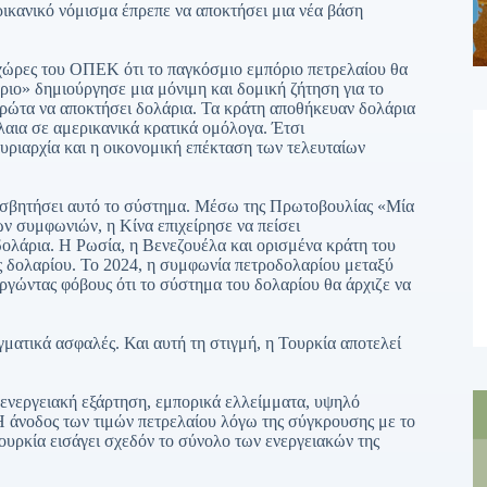
ικανικό νόμισμα έπρεπε να αποκτήσει μια νέα βάση
χώρες του ΟΠΕΚ ότι το παγκόσμιο εμπόριο πετρελαίου θα
ριο» δημιούργησε μια μόνιμη και δομική ζήτηση για το
πρώτα να αποκτήσει δολάρια. Τα κράτη αποθήκευαν δολάρια
αια σε αμερικανικά κρατικά ομόλογα. Έτσι
κυριαρχία και η οικονομική επέκταση των τελευταίων
φισβητήσει αυτό το σύστημα. Μέσω της Πρωτοβουλίας «Μία
 συμφωνιών, η Κίνα επιχείρησε να πείσει
δολάρια. Η Ρωσία, η Βενεζουέλα και ορισμένα κράτη του
 δολαρίου. Το 2024, η συμφωνία πετροδολαρίου μεταξύ
γώντας φόβους ότι το σύστημα του δολαρίου θα άρχιζε να
ματικά ασφαλές. Και αυτή τη στιγμή, η Τουρκία αποτελεί
 ενεργειακή εξάρτηση, εμπορικά ελλείμματα, υψηλό
Η άνοδος των τιμών πετρελαίου λόγω της σύγκρουσης με το
ουρκία εισάγει σχεδόν το σύνολο των ενεργειακών της