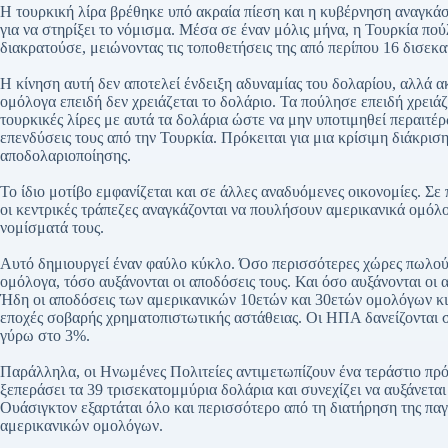
Η τουρκική λίρα βρέθηκε υπό ακραία πίεση και η κυβέρνηση αναγκά
για να στηρίξει το νόμισμα. Μέσα σε έναν μόλις μήνα, η Τουρκία πο
διακρατούσε, μειώνοντας τις τοποθετήσεις της από περίπου 16 δισε
Η κίνηση αυτή δεν αποτελεί ένδειξη αδυναμίας του δολαρίου, αλλά α
ομόλογα επειδή δεν χρειάζεται το δολάριο. Τα πούλησε επειδή χρειάζε
τουρκικές λίρες με αυτά τα δολάρια ώστε να μην υποτιμηθεί περαιτέρ
επενδύσεις τους από την Τουρκία. Πρόκειται για μια κρίσιμη διάκρισ
αποδολαριοποίησης.
Το ίδιο μοτίβο εμφανίζεται και σε άλλες αναδυόμενες οικονομίες. Σ
οι κεντρικές τράπεζες αναγκάζονται να πουλήσουν αμερικανικά ομόλ
νομίσματά τους.
Αυτό δημιουργεί έναν φαύλο κύκλο. Όσο περισσότερες χώρες πωλού
ομόλογα, τόσο αυξάνονται οι αποδόσεις τους. Και όσο αυξάνονται οι 
Ήδη οι αποδόσεις των αμερικανικών 10ετών και 30ετών ομολόγων κιν
εποχές σοβαρής χρηματοπιστωτικής αστάθειας. Οι ΗΠΑ δανείζονται σ
γύρω στο 3%.
Παράλληλα, οι Ηνωμένες Πολιτείες αντιμετωπίζουν ένα τεράστιο πρό
ξεπεράσει τα 39 τρισεκατομμύρια δολάρια και συνεχίζει να αυξάνεται
Ουάσιγκτον εξαρτάται όλο και περισσότερο από τη διατήρηση της πα
αμερικανικών ομολόγων.