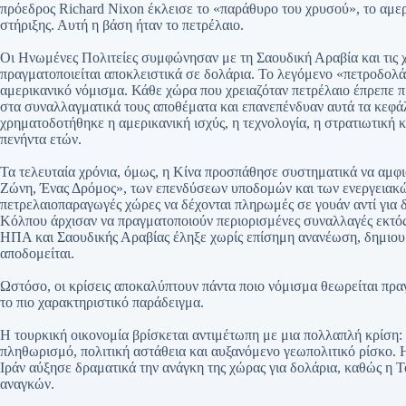
πρόεδρος Richard Nixon έκλεισε το «παράθυρο του χρυσού», το αμερ
στήριξης. Αυτή η βάση ήταν το πετρέλαιο.
Οι Ηνωμένες Πολιτείες συμφώνησαν με τη Σαουδική Αραβία και τις 
πραγματοποιείται αποκλειστικά σε δολάρια. Το λεγόμενο «πετροδολά
αμερικανικό νόμισμα. Κάθε χώρα που χρειαζόταν πετρέλαιο έπρεπε 
στα συναλλαγματικά τους αποθέματα και επανεπένδυαν αυτά τα κεφάλ
χρηματοδοτήθηκε η αμερικανική ισχύς, η τεχνολογία, η στρατιωτική 
πενήντα ετών.
Τα τελευταία χρόνια, όμως, η Κίνα προσπάθησε συστηματικά να αμ
Ζώνη, Ένας Δρόμος», των επενδύσεων υποδομών και των ενεργειακών
πετρελαιοπαραγωγές χώρες να δέχονται πληρωμές σε γουάν αντί για 
Κόλπου άρχισαν να πραγματοποιούν περιορισμένες συναλλαγές εκτός
ΗΠΑ και Σαουδικής Αραβίας έληξε χωρίς επίσημη ανανέωση, δημιουρ
αποδομείται.
Ωστόσο, οι κρίσεις αποκαλύπτουν πάντα ποιο νόμισμα θεωρείται πραγ
το πιο χαρακτηριστικό παράδειγμα.
Η τουρκική οικονομία βρίσκεται αντιμέτωπη με μια πολλαπλή κρίση:
πληθωρισμό, πολιτική αστάθεια και αυξανόμενο γεωπολιτικό ρίσκο. 
Ιράν αύξησε δραματικά την ανάγκη της χώρας για δολάρια, καθώς η Τ
αναγκών.