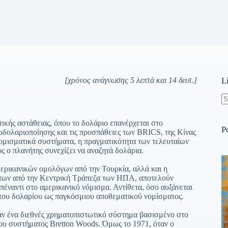
[χρόνος ανάγνωσης 5 λεπτά και 14 δευτ.]
L
N
re
ικής αστάθειας, όπου το δολάριο επανέρχεται στο
P
ποδολαριοποίησης και τις προσπάθειες των BRICS, της Κίνας
μισματικά συστήματα, η πραγματικότητα των τελευταίων
ς ο πλανήτης συνεχίζει να αναζητά δολάρια.
ερικανικών ομολόγων από την Τουρκία, αλλά και η
των από την Κεντρική Τράπεζα των ΗΠΑ, αποτελούν
απέναντι στο αμερικανικό νόμισμα. Αντίθετα, όσο αυξάνεται
α του δολαρίου ως παγκόσμιου αποθεματικού νομίσματος.
ν ένα διεθνές χρηματοπιστωτικό σύστημα βασισμένο στο
ου συστήματος Bretton Woods. Όμως το 1971, όταν ο