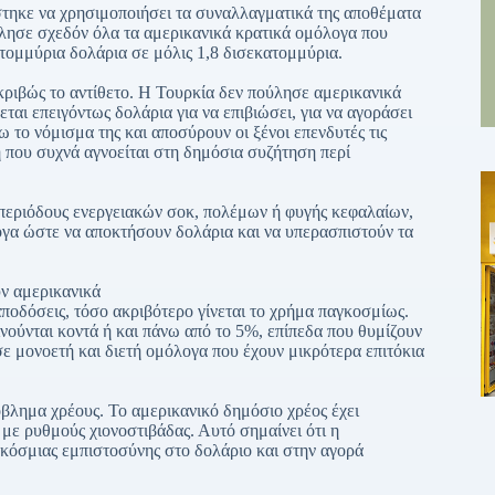
στηκε να χρησιμοποιήσει τα συναλλαγματικά της αποθέματα
ύλησε σχεδόν όλα τα αμερικανικά κρατικά ομόλογα που
κατομμύρια δολάρια σε μόλις 1,8 δισεκατομμύρια.
κριβώς το αντίθετο. Η Τουρκία δεν πούλησε αμερικανικά
ται επειγόντως δολάρια για να επιβιώσει, για να αγοράσει
ω το νόμισμα της και αποσύρουν οι ξένοι επενδυτές τις
η που συχνά αγνοείται στη δημόσια συζήτηση περί
ε περιόδους ενεργειακών σοκ, πολέμων ή φυγής κεφαλαίων,
ογα ώστε να αποκτήσουν δολάρια και να υπερασπιστούν τα
ν αμερικανικά
αποδόσεις, τόσο ακριβότερο γίνεται το χρήμα παγκοσμίως.
ούνται κοντά ή και πάνω από το 5%, επίπεδα που θυμίζουν
ε μονοετή και διετή ομόλογα που έχουν μικρότερα επιτόκια
βλημα χρέους. Το αμερικανικό δημόσιο χρέος έχει
 με ρυθμούς χιονοστιβάδας. Αυτό σημαίνει ότι η
γκόσμιας εμπιστοσύνης στο δολάριο και στην αγορά