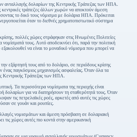
μών ανταλλαγής δολαρίων της Κεντρικής Τράπεζας των ΗΠΑ.
ις κεντρικές τράπεζες άλλων χωρών να αποκτούν άμεση
οντας το δικό τους νόμισμα με δολάρια ΗΠΑ. Πρόκειται
νεργοποιείται όταν το διεθνές χρηματοπιστωτικό σύστημα
 κρίσης, πολλές χώρες στράφηκαν στις Ηνωμένες Πολιτείες
νομίσματά τους. Αυτό αποδεικνύει ότι, παρά την πολιτική
 εξακολουθεί να είναι το μοναδικό νόμισμα που μπορεί να
 την εξάρτησή τους από το δολάριο, σε περιόδους κρίσης
αν ένας παγκόσμιος μηχανισμός ασφαλείας. Όταν όλα τα
της Κεντρικής Τράπεζας των ΗΠΑ.
πτική. Τα περισσότερα νομίσματα της περιοχής είναι
οή δολαρίων για να διατηρήσουν τη σταθερότητά τους. Όταν
οψαν τις πετρελαϊκές ροές, αρκετές από αυτές τις χώρες
ύσαν σε γουάν και ρουπίες.
λλαγές νομισμάτων και άμεση πρόσβαση σε δολαριακή
ει τις χώρες αυτές πιο κοντά στην αμερικανική
ώνησαν σε μια γραμμή ανταλλαγής νομισμάτων (Currency