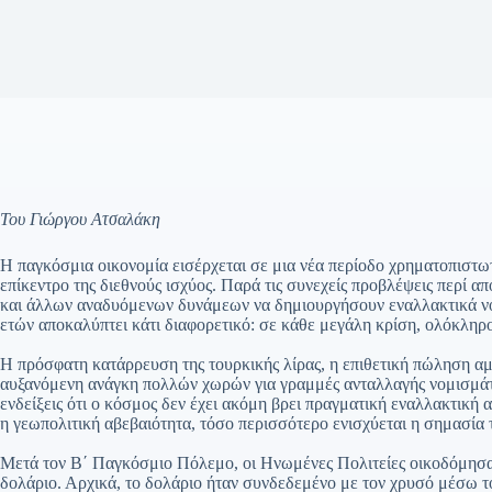
Του Γιώργου Ατσαλάκη
Η παγκόσμια οικονομία εισέρχεται σε μια νέα περίοδο χρηματοπιστωτ
επίκεντρο της διεθνούς ισχύος. Παρά τις συνεχείς προβλέψεις περί α
και άλλων αναδυόμενων δυνάμεων να δημιουργήσουν εναλλακτικά νο
ετών αποκαλύπτει κάτι διαφορετικό: σε κάθε μεγάλη κρίση, ολόκληρο
Η πρόσφατη κατάρρευση της τουρκικής λίρας, η επιθετική πώληση αμ
αυξανόμενη ανάγκη πολλών χωρών για γραμμές ανταλλαγής νομισμά
ενδείξεις ότι ο κόσμος δεν έχει ακόμη βρει πραγματική εναλλακτική 
η γεωπολιτική αβεβαιότητα, τόσο περισσότερο ενισχύεται η σημασί
Μετά τον Β΄ Παγκόσμιο Πόλεμο, οι Ηνωμένες Πολιτείες οικοδόμησα
δολάριο. Αρχικά, το δολάριο ήταν συνδεδεμένο με τον χρυσό μέσω τ