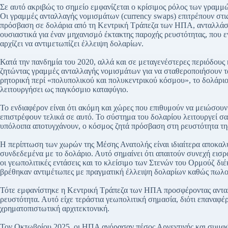
Σε αυτό ακριβώς το σημείο εμφανίζεται ο κρίσιμος ρόλος των γραμ
Οι γραμμές ανταλλαγής νομισμάτων (currency swaps) επιτρέπουν στ
πρόσβαση σε δολάρια από τη Κεντρική Τράπεζα των ΗΠΑ, ανταλλάσσ
ουσιαστικά για έναν μηχανισμό έκτακτης παροχής ρευστότητας, που ε
αρχίζει να αντιμετωπίζει έλλειψη δολαρίων.
Κατά την πανδημία του 2020, αλλά και σε μεταγενέστερες περιόδους
ζητώντας γραμμές ανταλλαγής νομισμάτων για να σταθεροποιήσουν τα 
ρητορική περί «πολυπολικού και πολυκεντρικού κόσμου», το δολάριο
λειτουργήσει ως παγκόσμιο καταφύγιο.
Το ενδιαφέρον είναι ότι ακόμη και χώρες που επιθυμούν να μειώσουν
επιστρέφουν τελικά σε αυτό. Το σύστημα του δολαρίου λειτουργεί σ
υπόλοιπα αποτυγχάνουν, ο κόσμος ζητά πρόσβαση στη ρευστότητα 
Η περίπτωση των χωρών της Μέσης Ανατολής είναι ιδιαίτερα αποκαλυ
συνδεδεμένα με το δολάριο. Αυτό σημαίνει ότι απαιτούν συνεχή εισρ
οι γεωπολιτικές εντάσεις και το κλείσιμο των Στενών του Ορμούζ διέκ
βρέθηκαν αντιμέτωπες με πραγματική έλλειψη δολαρίων καθώς πωλο
Τότε εμφανίστηκε η Κεντρική Τράπεζα των ΗΠΑ προσφέροντας αντα
ρευστότητα. Αυτό είχε τεράστια γεωπολιτική σημασία, διότι επαναφέρ
χρηματοπιστωτική αρχιτεκτονική.
Τον Οκτωβρίου 2025, οι ΗΠΑ αγόρασαν πέσος Αργεντινής και συμφ