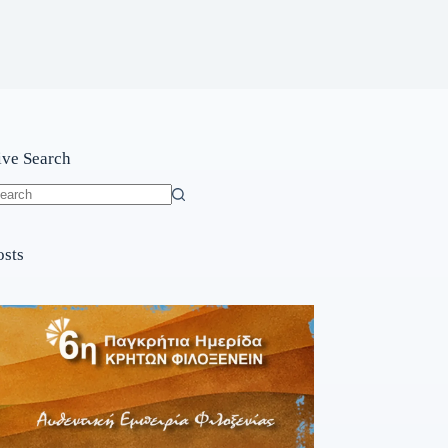
ive Search
o
sults
osts