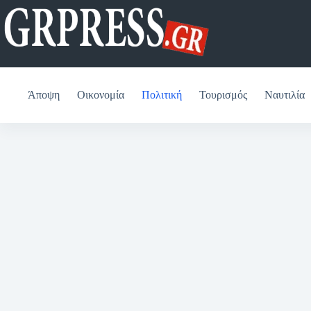
Μετάβαση
στο
περιεχόμενο
Άποψη
Οικονομία
Πολιτική
Τουρισμός
Ναυτιλία