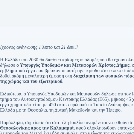
[χρόνος ανάγνωσης 1 λεπτό και 21 δευτ.]
Η Ελλάδα του 2030 θα διαθέτει κρίσιμες υποδομές που θα έχουν ολο
δήλωσε
ο Υπουργός Υποδομών και Μεταφορών Χρίστος Δήμας
, 
εμβληματικά έργα που βρίσκονται αυτή την περίοδο στο τελικό στάδι
δοθεί ακόμη μεγαλύτερη έμφαση στη
διαχείριση των φυσικών πόρ
της χώρας και του εξωτερικού
.
Ειδικότερα, ο Υπουργός Υποδομών και Μεταφορών δήλωσε ότι τον Ιο
τμήμα του Αυτοκινητοδρόμου Κεντρικής Ελλάδας (Ε65), μήκους 45 χ
έργο χρηματοδοτείται με 450 εκατ. ευρώ από το Ταμείο Ανάκαμψης κα
Ελλάδα με τη Θεσσαλία, τη Δυτική Μακεδονία και την Ήπειρο.
Παράλληλα, σημείωσε ότι στα τέλη Ιουλίου αναμένεται να τεθούν σε 
Θεσσαλονίκης προς την Καλαμαριά,
αφού ολοκληρωθούν επιτυχώς ο
λειτουργία του Μετρό έχει ήδη συμβάλει στη μείωση της κυκλοφορία