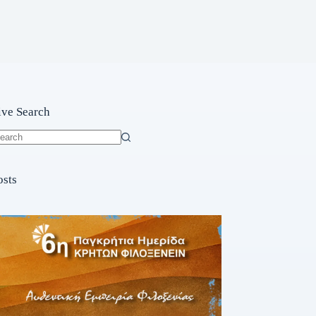
ive Search
o
sults
osts