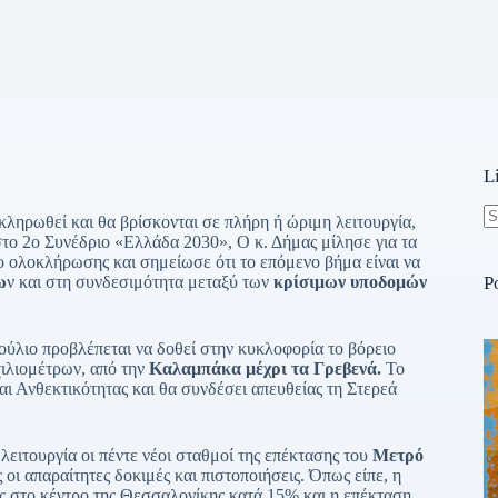
L
κληρωθεί και θα βρίσκονται σε πλήρη ή ώριμη λειτουργία,
N
στο 2ο Συνέδριο «Ελλάδα 2030», Ο κ. Δήμας μίλησε για τα
re
ο ολοκλήρωσης και σημείωσε ότι το επόμενο βήμα είναι να
ω
ν και στη συνδεσιμότητα μεταξύ των
κρίσιμων υποδομών
P
ύλιο προβλέπεται να δοθεί στην κυκλοφορία το βόρειο
ιλιομέτρων, από την
Καλαμπάκα μέχρι τα Γρεβενά.
Το
ι Ανθεκτικότητας και θα συνδέσει απευθείας τη Στερεά
λειτουργία οι πέντε νέοι σταθμοί της επέκτασης του
Μετρό
ι απαραίτητες δοκιμές και πιστοποιήσεις. Όπως είπε, η
ς στο κέντρο της Θεσσαλονίκης κατά 15% και η επέκταση