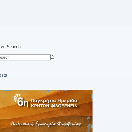
ive Search
o
sults
osts