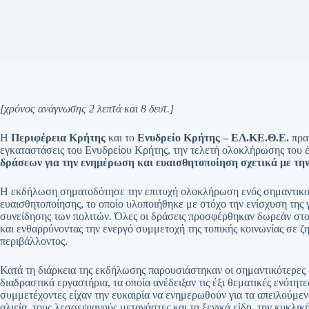
[χρόνος ανάγνωσης 2 λεπτά και 8 δευτ.]
Η
Περιφέρεια Κρήτης
και το
Ενυδρείο Κρήτης – ΕΛ.ΚΕ.Θ.Ε.
πραγ
εγκαταστάσεις του Ενυδρείου Κρήτης, την τελετή ολοκλήρωσης του
δράσεων για την ενημέρωση και ευαισθητοποίηση σχετικά με τη
Η εκδήλωση σηματοδότησε την επιτυχή ολοκλήρωση ενός σημαντικού
ευαισθητοποίησης, το οποίο υλοποιήθηκε με στόχο την ενίσχυση της 
συνείδησης των πολιτών. Όλες οι δράσεις προσφέρθηκαν δωρεάν στο
και ενθαρρύνοντας την ενεργό συμμετοχή της τοπικής κοινωνίας σε 
περιβάλλοντος.
Κατά τη διάρκεια της εκδήλωσης παρουσιάστηκαν οι σημαντικότερες 
διαδραστικά εργαστήρια, τα οποία ανέδειξαν τις έξι θεματικές ενότη
συμμετέχοντες είχαν την ευκαιρία να ενημερωθούν για τα απειλούμε
αλιεία, τους λεσσεψιανούς μετανάστες και τα ξενικά είδη, την κυκλική