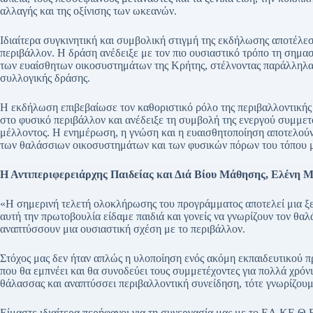
αλλαγής και της οξίνισης των ωκεανών.
Ιδιαίτερα συγκινητική και συμβολική στιγμή της εκδήλωσης αποτέλε
περιβάλλον. Η δράση ανέδειξε με τον πιο ουσιαστικό τρόπο τη σημασ
των ευαίσθητων οικοσυστημάτων της Κρήτης, στέλνοντας παράλληλα 
συλλογικής δράσης.
Η εκδήλωση επιβεβαίωσε τον καθοριστικό ρόλο της περιβαλλοντικής
στο φυσικό περιβάλλον και ανέδειξε τη συμβολή της ενεργού συμμε
μέλλοντος. Η ενημέρωση, η γνώση και η ευαισθητοποίηση αποτελούν
των θαλάσσιων οικοσυστημάτων και των φυσικών πόρων του τόπου 
Η Αντιπεριφερειάρχης Παιδείας και Διά Βίου Μάθησης, Ελένη 
«Η σημερινή τελετή ολοκλήρωσης του προγράμματος αποτελεί μια ξε
αυτή την πρωτοβουλία είδαμε παιδιά και γονείς να γνωρίζουν τον θα
αναπτύσσουν μια ουσιαστική σχέση με το περιβάλλον.
Στόχος μας δεν ήταν απλώς η υλοποίηση ενός ακόμη εκπαιδευτικού π
που θα εμπνέει και θα συνοδεύει τους συμμετέχοντες για πολλά χρόνι
θάλασσας και αναπτύσσει περιβαλλοντική συνείδηση, τότε γνωρίζουμε
Είμαστε ιδιαίτερα περήφανοι για τη συνεργασία μας με το ΕΛ.ΚΕ.Θ.