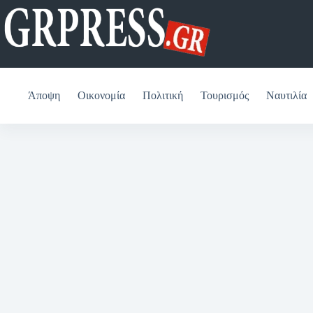
Μετάβαση
στο
περιεχόμενο
Άποψη
Οικονομία
Πολιτική
Τουρισμός
Ναυτιλία