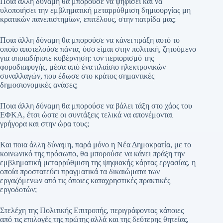
Ποια άλλη δύναμη θα μπορούσε να ψηφίσει και να
υλοποιήσει την εμβληματική μεταρρύθμιση δημιουργίας μη
κρατικών πανεπιστημίων, επιτέλους, στην πατρίδα μας;
Ποια άλλη δύναμη θα μπορούσε να κάνει πράξη αυτό το
οποίο αποτελούσε πάντα, όσο είμαι στην πολιτική, ζητούμενο
για οποιαδήποτε κυβέρνηση: τον περιορισμό της
φοροδιαφυγής, μέσα από ένα πλαίσιο ηλεκτρονικών
συναλλαγών, που έδωσε στο κράτος σημαντικές
δημοσιονομικές ανάσες;
Ποια άλλη δύναμη θα μπορούσε να βάλει τάξη στο χάος του
ΕΦΚΑ, έτσι ώστε οι συντάξεις τελικά να απονέμονται
γρήγορα και στην ώρα τους;
Και ποια άλλη δύναμη, παρά μόνο η Νέα Δημοκρατία, με το
κοινωνικό της πρόσωπο, θα μπορούσε να κάνει πράξη την
εμβληματική μεταρρύθμιση της ψηφιακής κάρτας εργασίας, η
οποία προστατεύει πραγματικά τα δικαιώματα των
εργαζόμενων από τις όποιες καταχρηστικές πρακτικές
εργοδοτών;
Στελέχη της Πολιτικής Επιτροπής, περιγράφοντας κάποιες
από τις επιλογές της πρώτης αλλά και της δεύτερης θητείας,