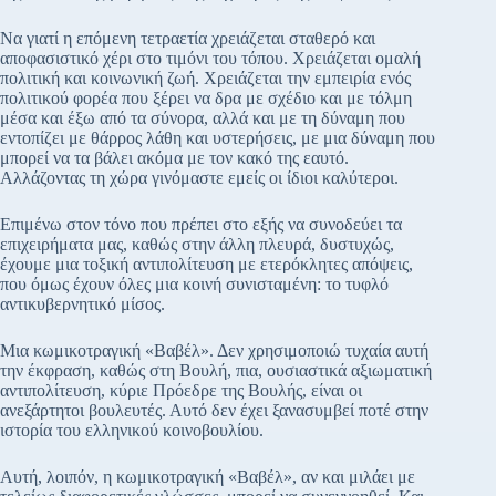
Να γιατί η επόμενη τετραετία χρειάζεται σταθερό και
αποφασιστικό χέρι στο τιμόνι του τόπου. Χρειάζεται ομαλή
πολιτική και κοινωνική ζωή. Χρειάζεται την εμπειρία ενός
πολιτικού φορέα που ξέρει να δρα με σχέδιο και με τόλμη
μέσα και έξω από τα σύνορα, αλλά και με τη δύναμη που
εντοπίζει με θάρρος λάθη και υστερήσεις, με μια δύναμη που
μπορεί να τα βάλει ακόμα με τον κακό της εαυτό.
Αλλάζοντας τη χώρα γινόμαστε εμείς οι ίδιοι καλύτεροι.
Επιμένω στον τόνο που πρέπει στο εξής να συνοδεύει τα
επιχειρήματα μας, καθώς στην άλλη πλευρά, δυστυχώς,
έχουμε μια τοξική αντιπολίτευση με ετερόκλητες απόψεις,
που όμως έχουν όλες μια κοινή συνισταμένη: το τυφλό
αντικυβερνητικό μίσος.
Μια κωμικοτραγική «Βαβέλ». Δεν χρησιμοποιώ τυχαία αυτή
την έκφραση, καθώς στη Βουλή, πια, ουσιαστικά αξιωματική
αντιπολίτευση, κύριε Πρόεδρε της Βουλής, είναι οι
ανεξάρτητοι βουλευτές. Αυτό δεν έχει ξανασυμβεί ποτέ στην
ιστορία του ελληνικού κοινοβουλίου.
Αυτή, λοιπόν, η κωμικοτραγική «Βαβέλ», αν και μιλάει με