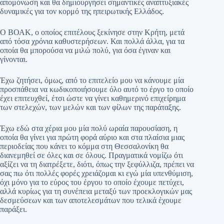
απομόνωση και θα δημιουργήσει σημαντικές αναπτυξιακές
δυναμικές για τον κορμό της ηπειρωτικής Ελλάδος.
Ο ΒΟΑΚ, ο οποίος επιτέλους ξεκίνησε στην Κρήτη, μετά
από τόσα χρόνια καθυστερήσεων. Και πολλά άλλα, για τα
οποία θα μπορούσα να μιλώ πολύ, για όσα έγιναν και
γίνονται.
Έχω ζητήσει, όμως, από το επιτελείο μου να κάνουμε μία
προσπάθεια να κωδικοποιήσουμε όλο αυτό το έργο το οποίο
έχει επιτευχθεί, έτσι ώστε να γίνει καθημερινό επιχείρημα
των στελεχών, των μελών και των φίλων της παράταξης.
Έχω εδώ στα χέρια μου μία πολύ ωραία παρουσίαση, η
οποία θα γίνει για πρώτη φορά αύριο και στα πλαίσια μιας
περιοδείας που κάνει το κόμμα στη Θεσσαλονίκη θα
διανεμηθεί σε όλες και σε όλους. Πραγματικά νομίζω ότι
αξίζει να τη διατρέξετε, διότι, όπως την ξεφύλλιζα, πρέπει να
σας πω ότι πολλές φορές χρειάζομαι κι εγώ μία υπενθύμιση,
όχι μόνο για το εύρος του έργου το οποίο έχουμε πετύχει,
αλλά κυρίως για τη συνέπεια μεταξύ των προεκλογικών μας
δεσμεύσεων και των αποτελεσμάτων που τελικά έχουμε
παράξει.