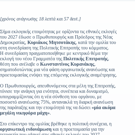
[χρόνος ανάγνωσης 18 λεπτά και 57 δευτ.]
Σήμα εκλογικής ετοιμότητας με ορίζοντα τις εθνικές εκλογές
του 2027 έδωσε ο Πρωθυπουργός και Πρόεδρος της Νέας
Δημοκρατίας,
Κυριάκος Μητσοτάκης
, κατά την ομιλία του
στη συνεδρίαση της Πολιτικής Επιτροπής του κόμματος.
Η συνεδρίαση πραγματοποιήθηκε με κεντρικό θέμα την
εκλογή του νέου Γραμματέα της
Πολιτικής Επιτροπής
,
θέση που ανέλαβε ο
Κωνσταντίνος Κυρανάκης
,
σηματοδοτώντας μια νέα φάση οργανωτικής ανανέωσης και
προετοιμασίας ενόψει της επόμενης εκλογικής αναμέτρησης.
Ο Πρωθυπουργός, απευθυνόμενος στα μέλη της Επιτροπής,
τόνισε την ανάγκη για ενότητα, συνέπεια και δυναμισμό,
υπογραμμίζοντας ότι η νέα σύνθεση του οργάνου, με
ποσοστό ανανέωσης 75%, αντανακλά τη διαρκή ανανέωση
της παράταξης και την ετοιμότητά της να δώσει
«μία ακόμα
μεγάλη νικηφόρα μάχη»
.
Στο επίκεντρο της ομιλίας βρέθηκε η πολιτική συνέχεια, η
οργανωτική ενδυνάμωση
και η προετοιμασία για την
τετραετία που οδηγεί στις εθνικές εκλογές του 2027.