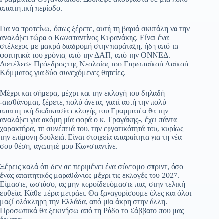
απαιτητική περίοδο.
Για να προτείνω, όπως ξέρετε, αυτή τη βαριά σκυτάλη να την
αναλάβει τώρα ο Κωνσταντίνος Κυρανάκης. Είναι ένα
στέλεχος με μακρά διαδρομή στην παράταξη, ήδη από τα
φοιτητικά του χρόνια, από την ΔΑΠ, από την ΟΝΝΕΔ.
Διετέλεσε Πρόεδρος της Νεολαίας του Ευρωπαϊκού Λαϊκού
Κόμματος για δύο συνεχόμενες θητείες.
Mέχρι και σήμερα, μέχρι και την εκλογή του δηλαδή
-αισθάνομαι, ξέρετε, πολύ άνετα, γιατί αυτή την πολύ
απαιτητική διαδικασία εκλογής του Γραμματέα θα την
αναλάβει για ακόμη μία φορά ο κ. Τραγάκης-, έχει πάντα
χαρακτήρα, τη συνέπειά του, την εργατικότητά του, κυρίως
την επίμονη δουλειά. Eίναι στοιχεία απαραίτητα για τη νέα
σου θέση, αγαπητέ μου Κωνσταντίνε.
Ξέρεις καλά ότι δεν σε περιμένει ένα σύντομο σπριντ, όσο
ένας απαιτητικός μαραθώνιος μέχρι τις εκλογές του 2027.
Είμαστε, ωστόσο, ας μην κοροϊδευόμαστε πια, στην τελική
ευθεία. Κάθε μέρα μετράει. Θα ξαναγυρίσουμε όλες και όλοι
μαζί ολόκληρη την Ελλάδα, από μία άκρη στην άλλη.
Προσωπικά θα ξεκινήσω από τη Ρόδο το Σάββατο που μας