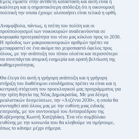
Εμείς είμαστε στην αντίθετη κατάσταση και αυτή είναι η
καλύτερη και η σημαντικότερη απόδειξη ότι η οικονομική
πολιτική την οποία έχουμε υλοποιήσει είναι τελικά η ορθή.
Αναμφίβολα, πάντως, η τσέπη του πολίτη και οι
προϋπολογισμοί των νοικοκυριών αναδεικνύονται σε
κορυφαία προτεραιότητα του νέου μας κύκλου προς το 2030.
Η πρόοδος των μακροοικονομικών αριθμών πρέπει να
μεταφραστεί σε ένα ακόμα πιο χειροπιαστό όφελος προς
όλους, με την ανάπτυξη του τόπου ολοένα και περισσότερο
να συνεπάγεται ατομική ευημερία και ορατή βελτίωση της
καθημερινότητας.
Θα έλεγα ότι αυτή η γρήγορη ανάπτυξη και η γρήγορη
στήριξη του διαθέσιμου εισοδήματος πρέπει να είναι και η
κεντρική στόχευση του προεκλογικού μας προγράμματος για
την τρίτη θητεία της Νέας Δημοκρατίας. Με μια δέσμη
ρεαλιστικών δεσμεύσεων, την «Ατζέντα 2030», η οποία θα
συνταχθεί από όλους μας με την ευθύνη μιας ειδικής
επιτροπής, με τον συντονισμό του Αντιπροέδρου της
Κυβέρνησης Κωστή Χατζηδάκη. Ένα νέο συμβόλαιο
ευθύνης με την κοινωνία που θα κληθούμε να τιμήσουμε,
όπως το κάναμε μέχρι σήμερα.