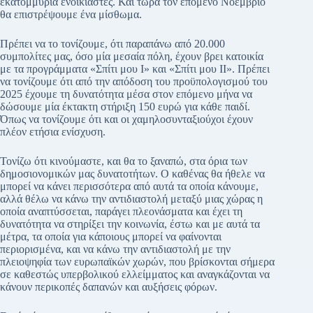
εκατομμύρια ενοικιαστές. Και τώρα τον επόμενο Νοέμβριο
θα επιστρέψουμε ένα μίσθωμα.
Πρέπει να το τονίζουμε, ότι παραπάνω από 20.000
συμπολίτες μας, όσο μία μεσαία πόλη, έχουν βρει κατοικία
με τα προγράμματα «Σπίτι μου Ι» και «Σπίτι μου ΙΙ». Πρέπει
να τονίζουμε ότι από την απόδοση του προϋπολογισμού του
2025 έχουμε τη δυνατότητα μέσα στον επόμενο μήνα να
δώσουμε μία έκτακτη στήριξη 150 ευρώ για κάθε παιδί.
Όπως να τονίζουμε ότι και οι χαμηλοσυνταξιούχοι έχουν
πλέον ετήσια ενίσχυση.
Τονίζω ότι κινούμαστε, και θα το ξαναπώ, στα όρια των
δημοσιονομικών μας δυνατοτήτων. Ο καθένας θα ήθελε να
μπορεί να κάνει περισσότερα από αυτά τα οποία κάνουμε,
αλλά θέλω να κάνω την αντιδιαστολή μεταξύ μιας χώρας η
οποία αναπτύσσεται, παράγει πλεονάσματα και έχει τη
δυνατότητα να στηρίξει την κοινωνία, έστω και με αυτά τα
μέτρα, τα οποία για κάποιους μπορεί να φαίνονται
περιορισμένα, και να κάνω την αντιδιαστολή με την
πλειοψηφία των ευρωπαϊκών χωρών, που βρίσκονται σήμερα
σε καθεστώς υπερβολικού ελλείμματος και αναγκάζονται να
κάνουν περικοπές δαπανών και αυξήσεις φόρων.