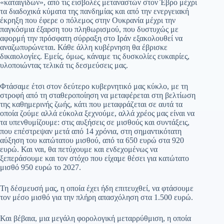
«καταιγίδων», από τις εισβολές μεταναστών στον Έβρο μέχρι
τα διαδοχικά κύματα της πανδημίας και από την ενεργειακή
έκρηξη που έφερε ο πόλεμος στην Ουκρανία μέχρι την
παγκόσμια έξαρση του πληθωρισμού, που δυστυχώς με
αφορμή την πρόσφατη σύρραξη στο Ιράν εξακολουθεί να
αναζωπυρώνεται. Κάθε άλλη κυβέρνηση θα έβρισκε
δικαιολογίες. Εμείς, όμως, κάναμε τις δυσκολίες ευκαιρίες,
υλοποιώντας τελικά τις δεσμεύσεις μας.
Φτάσαμε έτσι στον δεύτερο κυβερνητικό μας κύκλο, με τη
στροφή από τη σταθεροποίηση να μεταφέρεται στη βελτίωση
της καθημερινής ζωής, κάτι που μεταφράζεται σε αυτά τα
οποία ζούμε αλλά εύκολα ξεχνούμε, αλλά χρέος μας είναι να
τα υπενθυμίζουμε: στις αυξήσεις σε μισθούς και συντάξεις,
που επέστρεψαν μετά από 14 χρόνια, στη σημαντικότατη
αύξηση του κατώτατου μισθού, από τα 650 ευρώ στα 920
ευρώ. Και ναι, θα πετύχουμε και ενδεχομένως να
ξεπεράσουμε και τον στόχο που είχαμε θέσει για κατώτατο
μισθό 950 ευρώ το 2027.
Τη δέσμευσή μας, η οποία έχει ήδη επιτευχθεί, να φτάσουμε
τον μέσο μισθό για την πλήρη απασχόληση στα 1.500 ευρώ.
Και βέβαια, μια μεγάλη φορολογική μεταρρύθμιση, η οποία