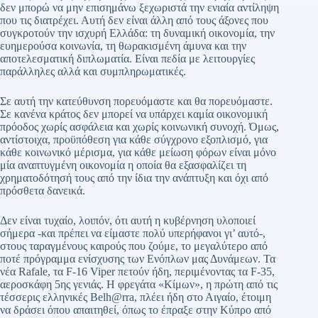
δεν μπορώ να μην επισημάνω ξεχωριστά την ενιαία αντίληψη
που τις διατρέχει. Αυτή δεν είναι άλλη από τους άξονες που
συγκροτούν την ισχυρή Ελλάδα: τη δυναμική οικονομία, την
ευημερούσα κοινωνία, τη θωρακισμένη άμυνα και την
αποτελεσματική διπλωματία. Είναι πεδία με λειτουργίες
παράλληλες αλλά και συμπληρωματικές.
Σε αυτή την κατεύθυνση πορευόμαστε και θα πορευόμαστε.
Σε κανένα κράτος δεν μπορεί να υπάρχει καμία οικονομική
πρόοδος χωρίς ασφάλεια και χωρίς κοινωνική συνοχή. Όμως,
αντίστοιχα, προϋπόθεση για κάθε σύγχρονο εξοπλισμό, για
κάθε κοινωνικό μέρισμα, για κάθε μείωση φόρων είναι μόνο
μία αναπτυγμένη οικονομία η οποία θα εξασφαλίζει τη
χρηματοδότησή τους από την ίδια την ανάπτυξη και όχι από
πρόσθετα δανεικά.
Δεν είναι τυχαίο, λοιπόν, ότι αυτή η κυβέρνηση υλοποιεί
σήμερα -και πρέπει να είμαστε πολύ υπερήφανοι γι’ αυτό-,
στους ταραγμένους καιρούς που ζούμε, το μεγαλύτερο από
ποτέ πρόγραμμα ενίσχυσης των Ενόπλων μας Δυνάμεων. Τα
νέα Rafale, τα F-16 Viper πετούν ήδη, περιμένοντας τα F-35,
αεροσκάφη 5ης γενιάς. Η φρεγάτα «Κίμων», η πρώτη από τις
τέσσερις ελληνικές Belh@rra, πλέει ήδη στο Αιγαίο, έτοιμη
να δράσει όπου απαιτηθεί, όπως το έπραξε στην Κύπρο από