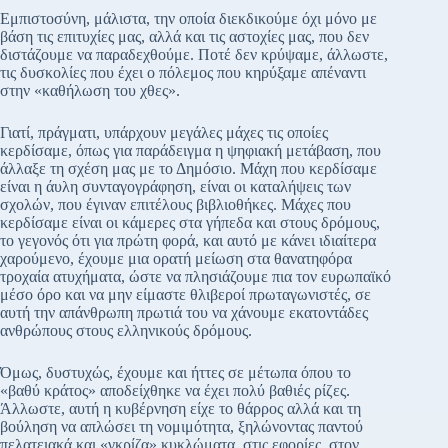
Εμπιστοσύνη, μάλιστα, την οποία διεκδικούμε όχι μόνο με
βάση τις επιτυχίες μας, αλλά και τις αστοχίες μας, που δεν
διστάζουμε να παραδεχθούμε. Ποτέ δεν κρύψαμε, άλλωστε,
τις δυσκολίες που έχει ο πόλεμος που κηρύξαμε απέναντι
στην «καθήλωση του χθες».
Γιατί, πράγματι, υπάρχουν μεγάλες μάχες τις οποίες
κερδίσαμε, όπως για παράδειγμα η ψηφιακή μετάβαση, που
άλλαξε τη σχέση μας με το Δημόσιο. Μάχη που κερδίσαμε
είναι η άυλη συνταγογράφηση, είναι οι καταλήψεις των
σχολών, που έγιναν επιτέλους βιβλιοθήκες. Μάχες που
κερδίσαμε είναι οι κάμερες στα γήπεδα και στους δρόμους,
το γεγονός ότι για πρώτη φορά, και αυτό με κάνει ιδιαίτερα
χαρούμενο, έχουμε μια ορατή μείωση στα θανατηφόρα
τροχαία ατυχήματα, ώστε να πλησιάζουμε πια τον ευρωπαϊκό
μέσο όρο και να μην είμαστε θλιβεροί πρωταγωνιστές, σε
αυτή την απάνθρωπη πρωτιά του να χάνουμε εκατοντάδες
ανθρώπους στους ελληνικούς δρόμους.
Όμως, δυστυχώς, έχουμε και ήττες σε μέτωπα όπου το
«βαθύ κράτος» αποδείχθηκε να έχει πολύ βαθιές ρίζες.
Άλλωστε, αυτή η κυβέρνηση είχε το θάρρος αλλά και τη
βούληση να απλώσει τη νομιμότητα, ξηλώνοντας παντού
πελατειακά και «γκρίζα» κυκλώματα, στις εφορίες, στον