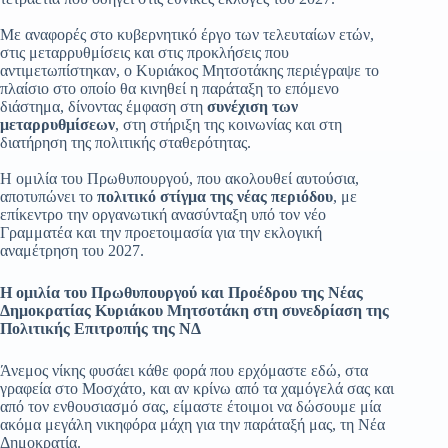
Με αναφορές στο κυβερνητικό έργο των τελευταίων ετών,
στις μεταρρυθμίσεις και στις προκλήσεις που
αντιμετωπίστηκαν, ο Κυριάκος Μητσοτάκης περιέγραψε το
πλαίσιο στο οποίο θα κινηθεί η παράταξη το επόμενο
διάστημα, δίνοντας έμφαση στη
συνέχιση των
μεταρρυθμίσεων
, στη στήριξη της κοινωνίας και στη
διατήρηση της πολιτικής σταθερότητας.
Η ομιλία του Πρωθυπουργού, που ακολουθεί αυτούσια,
αποτυπώνει το
πολιτικό στίγμα της νέας περιόδου
, με
επίκεντρο την οργανωτική ανασύνταξη υπό τον νέο
Γραμματέα και την προετοιμασία για την εκλογική
αναμέτρηση του 2027.
Η ο
μιλία του Πρωθυπουργού και Προέδρου της Νέας
Δημοκρατίας Κυριάκου Μητσοτάκη στη συνεδρίαση της
Πολιτικής Επιτροπής της ΝΔ
Άνεμος νίκης φυσάει κάθε φορά που ερχόμαστε εδώ, στα
γραφεία στο Μοσχάτο, και αν κρίνω από τα χαμόγελά σας και
από τον ενθουσιασμό σας, είμαστε έτοιμοι να δώσουμε μία
ακόμα μεγάλη νικηφόρα μάχη για την παράταξή μας, τη Νέα
Δημοκρατία.