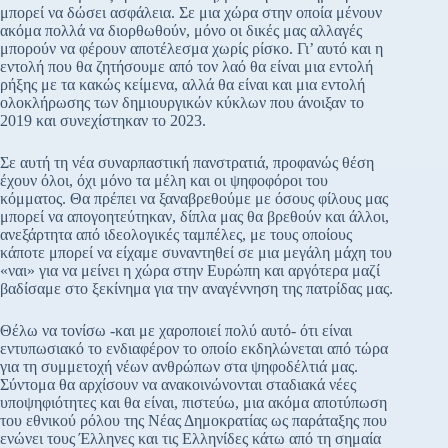
μπορεί να δώσει ασφάλεια. Σε μια χώρα στην οποία μένουν
ακόμα πολλά να διορθωθούν, μόνο οι δικές μας αλλαγές
μπορούν να φέρουν αποτέλεσμα χωρίς ρίσκο. Γι’ αυτό και η
εντολή που θα ζητήσουμε από τον λαό θα είναι μια εντολή
ρήξης με τα κακώς κείμενα, αλλά θα είναι και μια εντολή
ολοκλήρωσης των δημιουργικών κύκλων που άνοιξαν το
2019 και συνεχίστηκαν το 2023.
Σε αυτή τη νέα συναρπαστική πανστρατιά, προφανώς θέση
έχουν όλοι, όχι μόνο τα μέλη και οι ψηφοφόροι του
κόμματος. Θα πρέπει να ξαναβρεθούμε με όσους φίλους μας
μπορεί να απογοητεύτηκαν, δίπλα μας θα βρεθούν και άλλοι,
ανεξάρτητα από ιδεολογικές ταμπέλες, με τους οποίους
κάποτε μπορεί να είχαμε συναντηθεί σε μια μεγάλη μάχη του
«ναι» για να μείνει η χώρα στην Ευρώπη και αργότερα μαζί
βαδίσαμε στο ξεκίνημα για την αναγέννηση της πατρίδας μας.
Θέλω να τονίσω -και με χαροποιεί πολύ αυτό- ότι είναι
εντυπωσιακό το ενδιαφέρον το οποίο εκδηλώνεται από τώρα
για τη συμμετοχή νέων ανθρώπων στα ψηφοδέλτιά μας.
Σύντομα θα αρχίσουν να ανακοινώνονται σταδιακά νέες
υποψηφιότητες και θα είναι, πιστεύω, μια ακόμα αποτύπωση
του εθνικού ρόλου της Νέας Δημοκρατίας ως παράταξης που
ενώνει τους Έλληνες και τις Ελληνίδες κάτω από τη σημαία