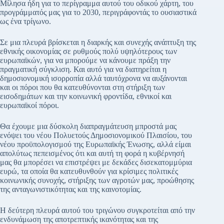
Μίλησα ήδη για το περίγραμμα αυτού του οδικού χάρτη, του
προγράμματός μας για το 2030, περιγράφοντάς το ουσιαστικά
ως ένα τρίγωνο.
Σε μια πλευρά βρίσκεται η διαρκής και συνεχής ανάπτυξη της
εθνικής οικονομίας σε ρυθμούς πολύ υψηλότερους των
ευρωπαϊκών, για να μπορούμε να κάνουμε πράξη την
πραγματική σύγκλιση. Και αυτό για να διατηρείται η
δημοσιονομική ισορροπία αλλά ταυτόχρονα να αυξάνονται
και οι πόροι που θα κατευθύνονται στη στήριξη των
εισοδημάτων και την κοινωνική φροντίδα, εθνικοί και
ευρωπαϊκοί πόροι.
Θα έχουμε μια δύσκολη διαπραγμάτευση μπροστά μας
ενόψει του νέου Πολυετούς Δημοσιονομικού Πλαισίου, του
νέου προϋπολογισμού της Ευρωπαϊκής Ένωσης, αλλά είμαι
απολύτως πεπεισμένος ότι και αυτή τη φορά η κυβέρνησή
μας θα μπορέσει να επιστρέψει με δεκάδες δισεκατομμύρια
ευρώ, τα οποία θα κατευθυνθούν για κρίσιμες πολιτικές
κοινωνικής συνοχής, στήριξης των αγροτών μας, προώθησης
της ανταγωνιστικότητας και της καινοτομίας.
Η δεύτερη πλευρά αυτού του τριγώνου συγκροτείται από την
ενδυνάμωση της αποτρεπτικής ικανότητας και της