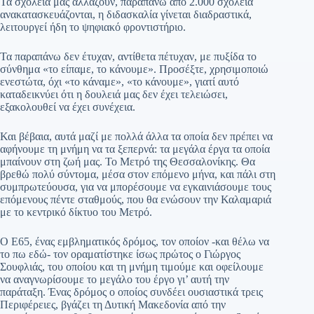
Τα σχολεία μας αλλάζουν, παραπάνω από 2.000 σχολεία
ανακατασκευάζονται, η διδασκαλία γίνεται διαδραστικά,
λειτουργεί ήδη το ψηφιακό φροντιστήριο.
Τα παραπάνω δεν έτυχαν, αντίθετα πέτυχαν, με πυξίδα το
σύνθημα «το είπαμε, το κάνουμε». Προσέξτε, χρησιμοποιώ
ενεστώτα, όχι «το κάναμε», «το κάνουμε», γιατί αυτό
καταδεικνύει ότι η δουλειά μας δεν έχει τελειώσει,
εξακολουθεί να έχει συνέχεια.
Και βέβαια, αυτά μαζί με πολλά άλλα τα οποία δεν πρέπει να
αφήνουμε τη μνήμη να τα ξεπερνά: τα μεγάλα έργα τα οποία
μπαίνουν στη ζωή μας. Το Μετρό της Θεσσαλονίκης. Θα
βρεθώ πολύ σύντομα, μέσα στον επόμενο μήνα, και πάλι στη
συμπρωτεύουσα, για να μπορέσουμε να εγκαινιάσουμε τους
επόμενους πέντε σταθμούς, που θα ενώσουν την Καλαμαριά
με το κεντρικό δίκτυο του Μετρό.
Ο Ε65, ένας εμβληματικός δρόμος, τον οποίον -και θέλω να
το πω εδώ- τον οραματίστηκε ίσως πρώτος ο Γιώργος
Σουφλιάς, του οποίου και τη μνήμη τιμούμε και οφείλουμε
να αναγνωρίσουμε το μεγάλο του έργο γι’ αυτή την
παράταξη. Ένας δρόμος ο οποίος συνδέει ουσιαστικά τρεις
Περιφέρειες, βγάζει τη Δυτική Μακεδονία από την