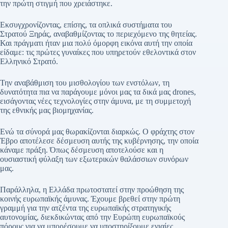
την πρώτη στιγμή που χρειάστηκε.
Εκσυγχρονίζοντας, επίσης, τα οπλικά συστήματα του
Στρατού Ξηράς, αναβαθμίζοντας το περιεχόμενο της θητείας.
Και πράγματι ήταν μια πολύ όμορφη εικόνα αυτή την οποία
είδαμε: τις πρώτες γυναίκες που υπηρετούν εθελοντικά στον
Ελληνικό Στρατό.
Την αναβάθμιση του μισθολογίου των ενστόλων, τη
δυνατότητα πια να παράγουμε μόνοι μας τα δικά μας drones,
εισάγοντας νέες τεχνολογίες στην άμυνα, με τη συμμετοχή
της εθνικής μας βιομηχανίας.
Ενώ τα σύνορά μας θωρακίζονται διαρκώς. Ο φράχτης στον
Έβρο αποτέλεσε δέσμευση αυτής της κυβέρνησης, την οποία
κάναμε πράξη. Όπως δέσμευση αποτελούσε και η
ουσιαστική φύλαξη των εξωτερικών θαλάσσιων συνόρων
μας.
Παράλληλα, η Ελλάδα πρωτοστατεί στην προώθηση της
κοινής ευρωπαϊκής άμυνας. Έχουμε βρεθεί στην πρώτη
γραμμή για την ατζέντα της ευρωπαϊκής στρατηγικής
αυτονομίας, διεκδικώντας από την Ευρώπη ευρωπαϊκούς
πόρους για να μπορέσουμε να υποστηρίξουμε ενιαίες