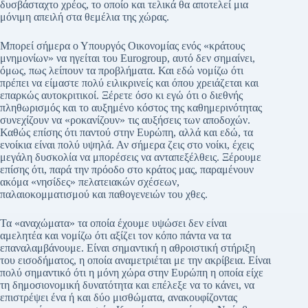
δυσβάσταχτο χρέος, το οποίο και τελικά θα αποτελεί μια
μόνιμη απειλή στα θεμέλια της χώρας.
Μπορεί σήμερα ο Υπουργός Οικονομίας ενός «κράτους
μνημονίων» να ηγείται του Eurogroup, αυτό δεν σημαίνει,
όμως, πως λείπουν τα προβλήματα. Και εδώ νομίζω ότι
πρέπει να είμαστε πολύ ειλικρινείς και όπου χρειάζεται και
επαρκώς αυτοκριτικοί. Ξέρετε όσο κι εγώ ότι ο διεθνής
πληθωρισμός και το αυξημένο κόστος της καθημερινότητας
συνεχίζουν να «ροκανίζουν» τις αυξήσεις των αποδοχών.
Καθώς επίσης ότι παντού στην Ευρώπη, αλλά και εδώ, τα
ενοίκια είναι πολύ υψηλά. Αν σήμερα ζεις στο νοίκι, έχεις
μεγάλη δυσκολία να μπορέσεις να ανταπεξέλθεις. Ξέρουμε
επίσης ότι, παρά την πρόοδο στο κράτος μας, παραμένουν
ακόμα «νησίδες» πελατειακών σχέσεων,
παλαιοκομματισμού και παθογενειών του χθες.
Τα «αναχώματα» τα οποία έχουμε υψώσει δεν είναι
αμελητέα και νομίζω ότι αξίζει τον κόπο πάντα να τα
επαναλαμβάνουμε. Είναι σημαντική η αθροιστική στήριξη
του εισοδήματος, η οποία αναμετριέται με την ακρίβεια. Είναι
πολύ σημαντικό ότι η μόνη χώρα στην Ευρώπη η οποία είχε
τη δημοσιονομική δυνατότητα και επέλεξε να το κάνει, να
επιστρέψει ένα ή και δύο μισθώματα, ανακουφίζοντας