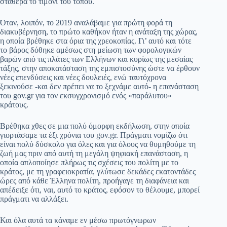
σταθερά το τιμόνι του τόπου.
Όταν, λοιπόν, το 2019 αναλάβαμε για πρώτη φορά τη
διακυβέρνηση, το πρώτο καθήκον ήταν η ανάταξη της χώρας,
η οποία βρέθηκε στα όρια της χρεοκοπίας. Γι’ αυτό και τότε
το βάρος δόθηκε αμέσως στη μείωση των φορολογικών
βαρών από τις πλάτες των Ελλήνων και κυρίως της μεσαίας
τάξης, στην αποκατάσταση της εμπιστοσύνης ώστε να έρθουν
νέες επενδύσεις και νέες δουλειές, ενώ ταυτόχρονα
ξεκινούσε -και δεν πρέπει να το ξεχνάμε αυτό- η επανάσταση
του gov.gr για τον εκσυγχρονισμό ενός «παράλυτου»
κράτους.
Βρέθηκα χθες σε μια πολύ όμορφη εκδήλωση, στην οποία
γιορτάσαμε τα έξι χρόνια του gov.gr. Πράγματι νομίζω ότι
είναι πολύ δύσκολο για όλες και για όλους να θυμηθούμε τη
ζωή μας πριν από αυτή τη μεγάλη ψηφιακή επανάσταση, η
οποία απλοποίησε πλήρως τις σχέσεις του πολίτη με το
κράτος, με τη γραφειοκρατία, γλύτωσε δεκάδες εκατοντάδες
ώρες από κάθε Έλληνα πολίτη, προήγαγε τη διαφάνεια και
απέδειξε ότι, ναι, αυτό το κράτος, εφόσον το θέλουμε, μπορεί
πράγματι να αλλάξει.
Και όλα αυτά τα κάναμε εν μέσω πρωτόγνωρων