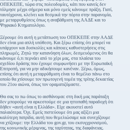
ΟΠΕΚΕΠΕ, τώρα στις πολεοδομίες, κάτι που κανείς δεν
τόλμησε μέχρι σήμερα και μόνο εμείς κάνουμε πράξη. Γιατί,
ταυτόχρονα, κλείνει και θεσμικά την πόρτα στην παρανομία,
με μεταρρυθμίσεις όπως η αναβάθμιση της ΑΑΔΕ και το
Ψηφιακό Κτηματολόγιο.
Ξέρουμε ότι αυτή η μετάπτωση του ΟΠΕΚΕΠΕ στην ΑΑΔΕ
δεν είναι μια απλή υπόθεση. Και ξέρω επίσης ότι μπορεί να
υπάρχουν και δυσκολίες και κάποιες καθυστερήσεις στις
πληρωμές. Ζητώ την κατανόηση όλων, δεσμευόμενος ότι θα
κάνουμε ό,τι περνάει από το χέρι μας, στα πλαίσια του
σχεδίου δράσης που έχουμε συμφωνήσει με την Ευρωπαϊκή
Επιτροπή, για να μην αδικήσουμε κανέναν. Ξέρω, όμως,
επίσης ότι αυτή η μεταρρύθμιση είναι το θεμέλιο πάνω στο
οποίο θα χτίσουμε τον πρωτογενή τομέα της τρίτης δεκαετίας
του 21ου αιώνα, όπως τον οραματιζόμαστε.
Θα σας το πω όπως το αισθάνομαι: στη δική μας παράταξη
δεν μπορούμε να αρκεστούμε σε μια ηττοπαθή παραδοχή ότι
δήθεν «αυτή είναι η Ελλάδα». Είχε ακουστεί αυτό
παλαιότερα. Όχι. Εμείς πιστεύουμε ότι μας αξίζει μια
καλύτερη πατρίδα, αυτή που θεμελιώσαμε και συνεχίζουμε
να χτίζουμε: την Ελλάδα του gov.gr, του εκσυγχρονισμού,
της κοινωνικής μέριμνας, της ταχύτητας, της διαφάνειας.