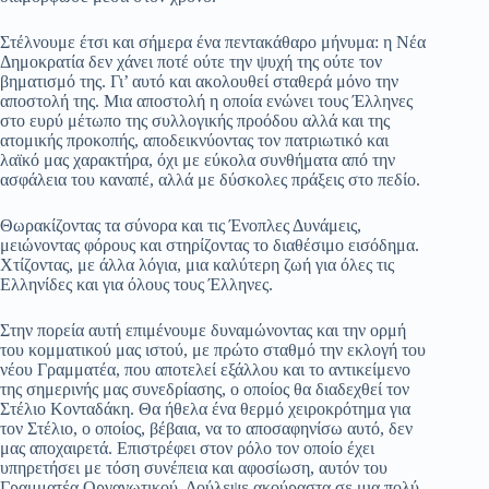
Στέλνουμε έτσι και σήμερα ένα πεντακάθαρο μήνυμα: η Νέα
Δημοκρατία δεν χάνει ποτέ ούτε την ψυχή της ούτε τον
βηματισμό της. Γι’ αυτό και ακολουθεί σταθερά μόνο την
αποστολή της. Μια αποστολή η οποία ενώνει τους Έλληνες
στο ευρύ μέτωπο της συλλογικής προόδου αλλά και της
ατομικής προκοπής, αποδεικνύοντας τον πατριωτικό και
λαϊκό μας χαρακτήρα, όχι με εύκολα συνθήματα από την
ασφάλεια του καναπέ, αλλά με δύσκολες πράξεις στο πεδίο.
Θωρακίζοντας τα σύνορα και τις Ένοπλες Δυνάμεις,
μειώνοντας φόρους και στηρίζοντας το διαθέσιμο εισόδημα.
Χτίζοντας, με άλλα λόγια, μια καλύτερη ζωή για όλες τις
Ελληνίδες και για όλους τους Έλληνες.
Στην πορεία αυτή επιμένουμε δυναμώνοντας και την ορμή
του κομματικού μας ιστού, με πρώτο σταθμό την εκλογή του
νέου Γραμματέα, που αποτελεί εξάλλου και το αντικείμενο
της σημερινής μας συνεδρίασης, ο οποίος θα διαδεχθεί τον
Στέλιο Κονταδάκη. Θα ήθελα ένα θερμό χειροκρότημα για
τον Στέλιο, ο οποίος, βέβαια, να το αποσαφηνίσω αυτό, δεν
μας αποχαιρετά. Επιστρέφει στον ρόλο τον οποίο έχει
υπηρετήσει με τόση συνέπεια και αφοσίωση, αυτόν του
Γραμματέα Οργανωτικού. Δούλεψε ακούραστα σε μια πολύ