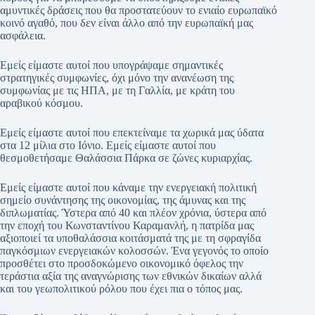
αμυντικές δράσεις που θα προστατεύουν το ενιαίο ευρωπαϊκό
κοινό αγαθό, που δεν είναι άλλο από την ευρωπαϊκή μας
ασφάλεια.
Εμείς είμαστε αυτοί που υπογράψαμε σημαντικές
στρατηγικές συμφωνίες, όχι μόνο την ανανέωση της
συμφωνίας με τις ΗΠΑ, με τη Γαλλία, με κράτη του
αραβικού κόσμου.
Εμείς είμαστε αυτοί που επεκτείναμε τα χωρικά μας ύδατα
στα 12 μίλια στο Ιόνιο. Εμείς είμαστε αυτοί που
θεσμοθετήσαμε Θαλάσσια Πάρκα σε ζώνες κυριαρχίας.
Εμείς είμαστε αυτοί που κάναμε την ενεργειακή πολιτική
σημείο συνάντησης της οικονομίας, της άμυνας και της
διπλωματίας. Ύστερα από 40 και πλέον χρόνια, ύστερα από
την εποχή του Κωνσταντίνου Καραμανλή, η πατρίδα μας
αξιοποιεί τα υποθαλάσσια κοιτάσματά της με τη σφραγίδα
παγκόσμιων ενεργειακών κολοσσών. Ένα γεγονός το οποίο
προσθέτει στο προσδοκώμενο οικονομικό όφελος την
τεράστια αξία της αναγνώρισης των εθνικών δικαίων αλλά
και του γεωπολιτικού ρόλου που έχει πια ο τόπος μας.