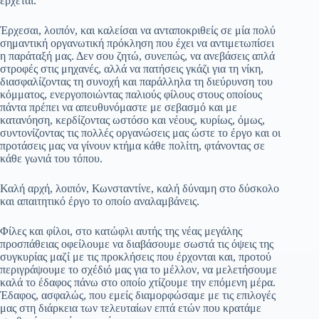
έρχεται.
Έρχεσαι, λοιπόν, και καλείσαι να ανταποκριθείς σε μία πολύ
σημαντική οργανωτική πρόκληση που έχει να αντιμετωπίσει
η παράταξή μας. Δεν σου ζητώ, συνεπώς, να ανεβάσεις απλά
στροφές στις μηχανές, αλλά να πατήσεις γκάζι για τη νίκη,
διασφαλίζοντας τη συνοχή και παράλληλα τη διεύρυνση του
κόμματος, ενεργοποιώντας παλιούς φίλους στους οποίους
πάντα πρέπει να απευθυνόμαστε με σεβασμό και με
κατανόηση, κερδίζοντας ωστόσο και νέους, κυρίως, όμως,
συντονίζοντας τις πολλές οργανώσεις μας ώστε το έργο και οι
προτάσεις μας να γίνουν κτήμα κάθε πολίτη, φτάνοντας σε
κάθε γωνιά του τόπου.
Καλή αρχή, λοιπόν, Κωνσταντίνε, καλή δύναμη στο δύσκολο
και απαιτητικό έργο το οποίο αναλαμβάνεις.
Φίλες και φίλοι, στο κατώφλι αυτής της νέας μεγάλης
προσπάθειας οφείλουμε να διαβάσουμε σωστά τις όψεις της
συγκυρίας μαζί με τις προκλήσεις που έρχονται και, προτού
περιγράψουμε το σχέδιό μας για το μέλλον, να μελετήσουμε
καλά το έδαφος πάνω στο οποίο χτίζουμε την επόμενη μέρα.
Έδαφος, ασφαλώς, που εμείς διαμορφώσαμε με τις επιλογές
μας στη διάρκεια των τελευταίων επτά ετών που κρατάμε