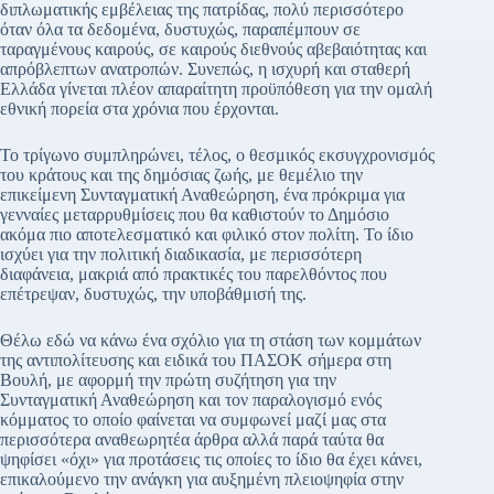
διπλωματικής εμβέλειας της πατρίδας, πολύ περισσότερο
όταν όλα τα δεδομένα, δυστυχώς, παραπέμπουν σε
ταραγμένους καιρούς, σε καιρούς διεθνούς αβεβαιότητας και
απρόβλεπτων ανατροπών. Συνεπώς, η ισχυρή και σταθερή
Ελλάδα γίνεται πλέον απαραίτητη προϋπόθεση για την ομαλή
εθνική πορεία στα χρόνια που έρχονται.
Το τρίγωνο συμπληρώνει, τέλος, ο θεσμικός εκσυγχρονισμός
του κράτους και της δημόσιας ζωής, με θεμέλιο την
επικείμενη Συνταγματική Αναθεώρηση, ένα πρόκριμα για
γενναίες μεταρρυθμίσεις που θα καθιστούν το Δημόσιο
ακόμα πιο αποτελεσματικό και φιλικό στον πολίτη. Το ίδιο
ισχύει για την πολιτική διαδικασία, με περισσότερη
διαφάνεια, μακριά από πρακτικές του παρελθόντος που
επέτρεψαν, δυστυχώς, την υποβάθμισή της.
Θέλω εδώ να κάνω ένα σχόλιο για τη στάση των κομμάτων
της αντιπολίτευσης και ειδικά του ΠΑΣΟΚ σήμερα στη
Βουλή, με αφορμή την πρώτη συζήτηση για την
Συνταγματική Αναθεώρηση και τον παραλογισμό ενός
κόμματος το οποίο φαίνεται να συμφωνεί μαζί μας στα
περισσότερα αναθεωρητέα άρθρα αλλά παρά ταύτα θα
ψηφίσει «όχι» για προτάσεις τις οποίες το ίδιο θα έχει κάνει,
επικαλούμενο την ανάγκη για αυξημένη πλειοψηφία στην