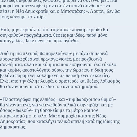
τελείως διαφορετικές γλώσσες, μπορεί να συνεννοηθεί. Και
μπορεί να συνεννοηθεί μόνο σε ένα κοινό σύνθημα: «να
πέσει η Νέα Δημοκρατία και ο Μητσοτάκης». Λοιπόν, δεν θα
τους κάνουμε το χατίρι.
Έτσι, μην περιμένετε ότι στην προεκλογική περίοδο θα
συγκριθούν προγράμματα, θέσεις και ιδέες, παρά μόνο
καταγγελίες, fake news και προπαγάνδα.
Από τη μία πλευρά, θα παρελαύνουν με τάχα σημερινά
προσωπεία χθεσινοί πρωταγωνιστές, με προχθεσινά
συνθήματα, αλλά και κόμματα που εισηγούνται ένα εύκολο
και κυρίως ακοστολόγητο αύριο, την ώρα που η δική τους
βελόνα παραμένει κολλημένη σε περασμένες δεκαετίες.
Ενώ, από την άλλη πλευρά, ο αριστερός και δεξιός λαϊκισμός
θα συναντιούνται στο πεδίο του αντισυστημισμού.
«Πλαστογράφοι της ελπίδας» και «τυμβωρύχοι του θυμού»
θα γίνονται ένα, για να ενωθούν τελικά στην πράξη και με
όσους «πωλούν» τη θρησκεία με το μέτρο και τον
πατριωτισμό με το κιλό. Μια συμμαχία κατά της Νέας
Δημοκρατίας, που καταλήγει τελικά απειλή κατά της ίδιας της
δημοκρατίας.