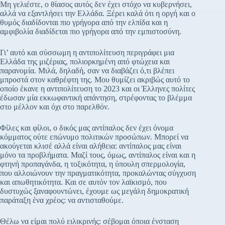
Μη γελιέστε, ο θίασος αυτός δεν έχει στόχο να κυβερνήσει,
αλλά να εξαντλήσει την Ελλάδα. Ξέρει καλά ότι η οργή και ο
θυμός διαδίδονται πιο γρήγορα από την ελπίδα και η
αμφιβολία διαδίδεται πιο γρήγορα από την εμπιστοσύνη.
Γι’ αυτό και σύσσωμη η αντιπολίτευση περιγράφει μια
Ελλάδα της μιζέριας, πολιορκημένη από φτώχεια και
παρανομία. Μιλά, δηλαδή, σαν να διαβάζει ό,τι βλέπει
μπροστά στον καθρέφτη της. Μου θυμίζει ακριβώς αυτό το
οποίο έκανε η αντιπολίτευση το 2023 και οι Έλληνες πολίτες
έδωσαν μία εκκωφαντική απάντηση, στρέφοντας το βλέμμα
στο μέλλον και όχι στο παρελθόν.
Φίλες και φίλοι, ο δικός μας αντίπαλος δεν έχει όνομα
κόμματος ούτε επώνυμο πολιτικών προσώπων. Μπορεί να
ακούγεται κλισέ αλλά είναι αλήθεια: αντίπαλος μας είναι
μόνο τα προβλήματα. Μαζί τους, όμως, αντίπαλος είναι και η
φτηνή προπαγάνδα, η τοξικότητα, η ύπουλη σπερμολογία,
που αλλοιώνουν την πραγματικότητα, προκαλώντας σύγχυση
και απωθητικότητα. Και σε αυτόν τον λαϊκισμό, που
δυστυχώς ξαναφουντώνει, έχουμε ως μεγάλη δημοκρατική
παράταξη ένα χρέος: να αντισταθούμε.
Θέλω να είμαι πολύ ειλικρινής: σέβομαι όποια ένσταση