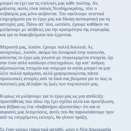
μπορεί να έχει για τις επιλογές μας κάθε πολίτης. Αν,
μάλιστα, αυτός είναι παλιός Νεοδημοκράτης, τότε ο
σεβασμός μας μόνο αυξάνεται. Του οφείλουμε πειστικά
επιχειρήματα για το έργο μας και δίκαιη αυτοκριτική για τις
αστοχίες μας. Πάνω απ’ όλα, ωστόσο, έχουμε καθήκον να
μιλήσουμε με αλήθειες για την κρισιμότητα της συγκυρίας
και για τα διακυβεύματα που έρχονται.
Μπροστά μας, λοιπόν, έχουμε πολλή δουλειά. Ας
ανοιχτούμε, λοιπόν, ακόμα πιο δυναμικά στην κοινωνία,
κάνοντας το έργο μας γνωστό με συγκεκριμένα στοιχεία, όχι
σαν έναν απλό κατάλογο επιτευγμάτων, όχι κατ’ ανάγκη
αξιοποιώντας στοιχεία και νούμερα τα οποία μπορεί να μην
λένε πολλά πράγματα, αλλά χρησιμοποιώντας πάντα
προσωπικές ιστορίες από τα δικά σας βιώματα για το πώς οι
πολιτικές μας άλλαξαν τις ζωές των συμπολιτών μας.
Κυρίως να μιλήσουμε για το έργο μας ως μια απόδειξη
προσπάθειας που πίσω της έχει σχέδιο αλλά και προσήλωση,
και βέβαια ως ένα «διαβατήριο αξιοπιστίας» ότι και οι
αυριανές μας δεσμεύσεις, αυτές που θα παρουσιάσουμε πριν
από τις επερχόμενες εκλογές, θα γίνουν πράξη.
Σε έναν κόσμο εξαιρετικά ασταθή, μόνο η Νέα Δημοκρατία