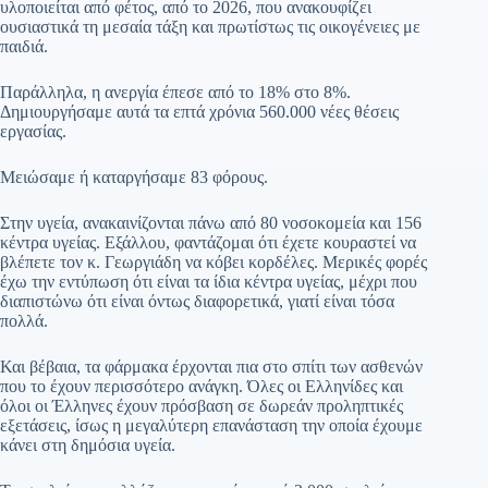
υλοποιείται από φέτος, από το 2026, που ανακουφίζει
ουσιαστικά τη μεσαία τάξη και πρωτίστως τις οικογένειες με
παιδιά.
Παράλληλα, η ανεργία έπεσε από το 18% στο 8%.
Δημιουργήσαμε αυτά τα επτά χρόνια 560.000 νέες θέσεις
εργασίας.
Μειώσαμε ή καταργήσαμε 83 φόρους.
Στην υγεία, ανακαινίζονται πάνω από 80 νοσοκομεία και 156
κέντρα υγείας. Εξάλλου, φαντάζομαι ότι έχετε κουραστεί να
βλέπετε τον κ. Γεωργιάδη να κόβει κορδέλες. Μερικές φορές
έχω την εντύπωση ότι είναι τα ίδια κέντρα υγείας, μέχρι που
διαπιστώνω ότι είναι όντως διαφορετικά, γιατί είναι τόσα
πολλά.
Και βέβαια, τα φάρμακα έρχονται πια στο σπίτι των ασθενών
που το έχουν περισσότερο ανάγκη. Όλες οι Ελληνίδες και
όλοι οι Έλληνες έχουν πρόσβαση σε δωρεάν προληπτικές
εξετάσεις, ίσως η μεγαλύτερη επανάσταση την οποία έχουμε
κάνει στη δημόσια υγεία.