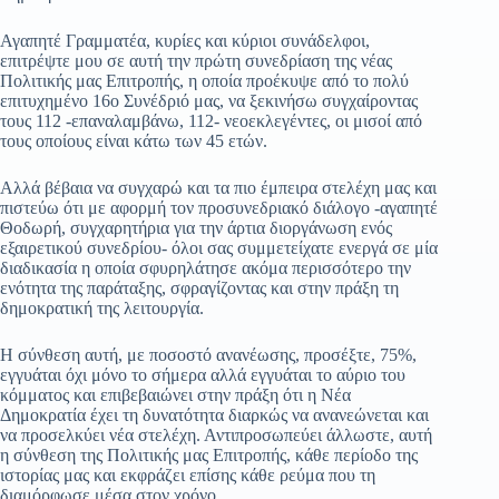
Αγαπητέ Γραμματέα, κυρίες και κύριοι συνάδελφοι,
επιτρέψτε μου σε αυτή την πρώτη συνεδρίαση της νέας
Πολιτικής μας Επιτροπής, η οποία προέκυψε από το πολύ
επιτυχημένο 16ο Συνέδριό μας, να ξεκινήσω συγχαίροντας
τους 112 -επαναλαμβάνω, 112- νεοεκλεγέντες, οι μισοί από
τους οποίους είναι κάτω των 45 ετών.
Αλλά βέβαια να συγχαρώ και τα πιο έμπειρα στελέχη μας και
πιστεύω ότι με αφορμή τον προσυνεδριακό διάλογο -αγαπητέ
Θοδωρή, συγχαρητήρια για την άρτια διοργάνωση ενός
εξαιρετικού συνεδρίου- όλοι σας συμμετείχατε ενεργά σε μία
διαδικασία η οποία σφυρηλάτησε ακόμα περισσότερο την
ενότητα της παράταξης, σφραγίζοντας και στην πράξη τη
δημοκρατική της λειτουργία.
Η σύνθεση αυτή, με ποσοστό ανανέωσης, προσέξτε, 75%,
εγγυάται όχι μόνο το σήμερα αλλά εγγυάται το αύριο του
κόμματος και επιβεβαιώνει στην πράξη ότι η Νέα
Δημοκρατία έχει τη δυνατότητα διαρκώς να ανανεώνεται και
να προσελκύει νέα στελέχη. Αντιπροσωπεύει άλλωστε, αυτή
η σύνθεση της Πολιτικής μας Επιτροπής, κάθε περίοδο της
ιστορίας μας και εκφράζει επίσης κάθε ρεύμα που τη
διαμόρφωσε μέσα στον χρόνο.