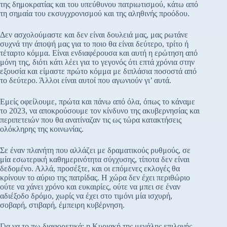
της δημοκρατίας και του υπεύθυνου πατριωτισμού, κάτω από
τη σημαία του εκσυγχρονισμού και της αληθινής προόδου.
Δεν ασχολούμαστε και δεν είναι δουλειά μας, μας ρωτάνε
συχνά την άποψή μας για το ποιο θα είναι δεύτερο, τρίτο ή
τέταρτο κόμμα. Είναι ενδιαφέρουσα και αυτή η ερώτηση από
μόνη της, διότι κάτι λέει για το γεγονός ότι επτά χρόνια στην
εξουσία και είμαστε πρώτο κόμμα με διπλάσια ποσοστά από
το δεύτερο. Άλλοι είναι αυτοί που αγωνιούν γι’ αυτά.
Εμείς οφείλουμε, πρώτα και πάνω από όλα, όπως το κάναμε
το 2023, να αποκρούσουμε τον κίνδυνο της ακυβερνησίας και
περιπετειών που θα ανατίναζαν τις ως τώρα κατακτήσεις
ολόκληρης της κοινωνίας.
Σε έναν πλανήτη που αλλάζει με δραματικούς ρυθμούς, σε
μία εσωτερική καθημερινότητα σύγχυσης, τίποτα δεν είναι
δεδομένο. Αλλά, προσέξτε, και οι επόμενες εκλογές θα
κρίνουν το αύριο της πατρίδας. Η χώρα δεν έχει περιθώριο
ούτε να χάνει χρόνο και ευκαιρίες, ούτε να μπει σε έναν
αδιέξοδο δρόμο, χωρίς να έχει στο τιμόνι μία ισχυρή,
σοβαρή, στιβαρή, έμπειρη κυβέρνηση.
Για να το πω διαφορετικά: η Κυριακή της μεγάλης επιλογής