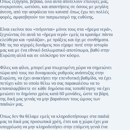
Όπως εξήγησα, βέβαια, όλα αυτά αποτελούν επιλογές μας,
συγκροτούν, ωστόσο, και απαντήσεις σε όσους με μεγάλη
άνεση, από την ασφάλεια του καναπέ όπως έχω πει πολλές
φορές, αμφισβητούν τον πατριωτισμό της ευθύνης.
Είναι εκείνοι που «πνίγονται» μόνοι τους στα «ήρεμα νερά»,
ξεχνώντας ότι αυτά τα «ήρεμα νερά» εμείς τα κρατάμε πάντα
ελεύθερα και «γαλάζια», με πράξεις και όχι με συνθήματα.
Με τις πιο ισχυρές δυνάμεις που είχαμε ποτέ στην ιστορία
μας και με ένα εθνικό διπλωματικό αποτύπωμα, βαθύ στην
Ευρώπη αλλά και σε ολόκληρο τον κόσμο.
Φίλες και φίλοι, μπορεί μια πτωχευμένη χώρα να σημειώνει
τώρα από τους πιο δυναμικούς ρυθμούς ανάπτυξης στην
Ευρώπη, να έχει ανακτήσει την επενδυτική βαθμίδα, να έχει
πετύχει κάτι το οποίο θέλω να σας παρακαλέσω να το
επαναλαμβάνετε σε κάθε δημόσια σας τοποθέτηση: να έχει
μειώσει το δημόσιο χρέος κατά 60 μονάδες, ώστε τα βάρη
της δική μας γενιάς να μην βαραίνουν τους ώμους των
παιδιών μας.
Όπως δεν θα θέλαμε εμείς να κληροδοτήσουμε στα παιδιά
μας τα δικά μας προσωπικά χρέη, έτσι και η χώρα έχει μια
υποχρέωση να μην κληροδοτήσει στην επόμενη γενιά ένα