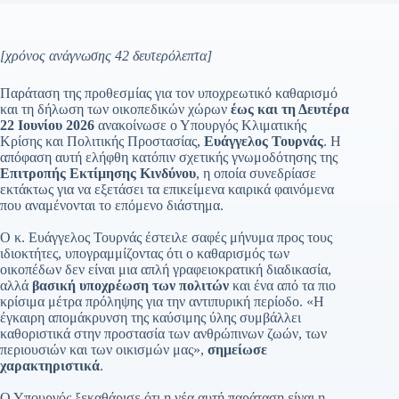
[χρόνος ανάγνωσης 42 δευτερόλεπτα]
Παράταση της προθεσμίας για τον υποχρεωτικό καθαρισμό
και τη δήλωση των οικοπεδικών χώρων
έως και τη Δευτέρα
22 Ιουνίου 2026
ανακοίνωσε ο Υπουργός Κλιματικής
Κρίσης και Πολιτικής Προστασίας,
Ευάγγελος Τουρνάς
. Η
απόφαση αυτή ελήφθη κατόπιν σχετικής γνωμοδότησης της
Επιτροπής Εκτίμησης Κινδύνου
, η οποία συνεδρίασε
εκτάκτως για να εξετάσει τα επικείμενα καιρικά φαινόμενα
που αναμένονται το επόμενο διάστημα.
Ο κ. Ευάγγελος Τουρνάς έστειλε σαφές μήνυμα προς τους
ιδιοκτήτες, υπογραμμίζοντας ότι ο καθαρισμός των
οικοπέδων δεν είναι μια απλή γραφειοκρατική διαδικασία,
αλλά
βασική υποχρέωση των πολιτών
και ένα από τα πιο
κρίσιμα μέτρα πρόληψης για την αντιπυρική περίοδο. «Η
έγκαιρη απομάκρυνση της καύσιμης ύλης συμβάλλει
καθοριστικά στην προστασία των ανθρώπινων ζωών, των
περιουσιών και των οικισμών μας»,
σημείωσε
χαρακτηριστικά
.
Ο Υπουργός ξεκαθάρισε ότι η νέα αυτή παράταση είναι η