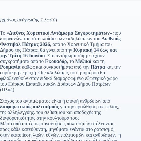
[χρόνος ανάγνωσης 1 λεπτό]
Το
«Διεθνές Χορευτικό Αντάμωμα Συγκροτημάτων»
που
διοργανώνεται, στα πλαίσια των εκδηλώσεων του
Διεθνούς
Φεστιβάλ Πάτρας 2026
, από το Χορευτικό Τμήμα του
Δήμου της Πάτρας, θα γίνει από την
Κυριακή 14 έως και
την Τρίτη 16 Ιουνίου
. Στο αντάμωμα συμμετέχουν
συγκροτήματα από το
Εκουαδόρ
, το
Μεξικό
και τη
Ρουμανία
καθώς και συγκροτήματα από την
Πάτρα
και την
ευρύτερη περιοχή. Οι εκδηλώσεις του τριημέρου θα
φιλοξενηθούν στον ειδικά διαμορφωμένο εξωτερικό χώρο
του Πάρκου Εκπαιδευτικών Δράσεων Δήμου Πατρέων
(Πλαζ).
Στόχος του ανταμώματος είναι η επαφή ανθρώπων από
διαφορετικούς πολιτισμούς
για την προώθηση της φιλίας,
της αλληλεγγύης, του σεβασμού και αποδοχής της
διαφορετικότητας στην κουλτούρα τους.
Μέσα από αυτές τις συναντήσεις πολιτισμών στέλνονται,
προς κάθε κατεύθυνση, μηνύματα ενάντια στο ρατσισμό,
στην καταπίεση λαών, εθνών, πολιτισμών και ανθρώπων, η
προστασίας της φύσης από την ασύδοτη εκμετάλλευσή της