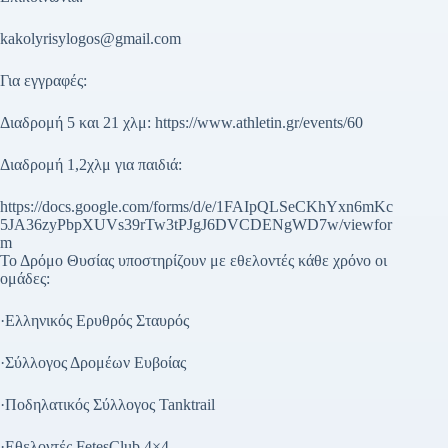
kakolyrisylogos@gmail.com
Για εγγραφές:
Διαδρομή 5 και 21 χλμ: https://www.athletin.gr/events/60
Διαδρομή 1,2χλμ για παιδιά:
https://docs.google.com/forms/d/e/1FAIpQLSeCKhYxn6mKc
5JA36zyPbpXUVs39rTw3tPJgJ6DVCDENgWD7w/viewfor
m
Το Δρόμο Θυσίας υποστηρίζουν με εθελοντές κάθε χρόνο οι
ομάδες:
·Ελληνικός Ερυθρός Σταυρός
·Σύλλογος Δρομέων Ευβοίας
·Ποδηλατικός Σύλλογος Tanktrail
·Εθελοντές FetesClub 4×4