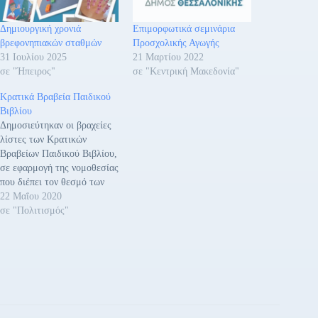
Δημιουργική χρονιά
Επιμορφωτικά σεμινάρια
βρεφονηπιακών σταθμών
Προσχολικής Αγωγής
31 Ιουλίου 2025
21 Μαρτίου 2022
σε "Ήπειρος"
σε "Κεντρική Μακεδονία"
Κρατικά Βραβεία Παιδικού
Βιβλίου
Δημοσιεύτηκαν οι βραχείες
λίστες των Κρατικών
Βραβείων Παιδικού Βιβλίου,
σε εφαρμογή της νομοθεσίας
που διέπει τον θεσμό των
Κρατικών Λογοτεχνικών
22 Μαΐου 2020
Βραβείων (Ν. 3905/2010).
σε "Πολιτισμός"
Πρόκειται για τέσσερις
κατηγορίες Κρατικών
Βραβείων Παιδικού Βιβλίου:
Κρατικό Βραβείο Παιδικού
Λογοτεχνικού Βιβλίου,
Κρατικό Βραβείο
Εικονογραφημένου Παιδικού