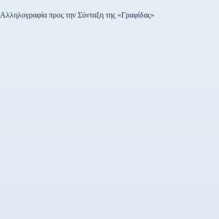
Βιβλίου, Κρατικό Βραβείο
Εφηβικού-Νεανικού
Αλληλογραφία προς την Σύνταξη της «Γραφίδας»
Βιβλίου, Κρατικό Βραβείο
Βιβλίου Γνώσεων για…