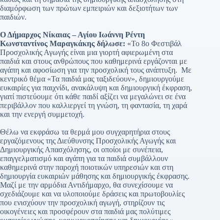
διαμόρφωση των πρώτων εμπειριών και δεξιοτήτων των
παιδιών.
Ο Δήμαρχος Νίκαιας – Αγίου Ιωάννη Ρέντη
Κωνσταντίνος Μαραγκάκης δήλωσε:
«Το 8ο Φεστιβάλ
Προσχολικής Αγωγής είναι μια γιορτή αφιερωμένη στα
παιδιά και στους ανθρώπους που καθημερινά εργάζονται με
αγάπη και αφοσίωση για την προσχολική τους ανάπτυξη. Με
κεντρικό θέμα «Τα παιδιά μας ταξιδεύουν», δημιουργούμε
ευκαιρίες για παιχνίδι, ανακάλυψη και δημιουργική έκφραση,
γιατί πιστεύουμε ότι κάθε παιδί αξίζει να μεγαλώνει σε ένα
περιβάλλον που καλλιεργεί τη γνώση, τη φαντασία, τη χαρά
και την ενεργή συμμετοχή.
Θέλω να εκφράσω τα θερμά μου συγχαρητήρια στους
εργαζόμενους της Διεύθυνσης Προσχολικής Αγωγής και
Δημιουργικής Απασχόλησης, οι οποίοι με συνέπεια,
επαγγελματισμό και αγάπη για τα παιδιά συμβάλλουν
καθημερινά στην παροχή ποιοτικών υπηρεσιών και στη
δημιουργία ευκαιριών μάθησης και δημιουργικής έκφρασης.
Μαζί με την αρμόδια Αντιδήμαρχο, θα συνεχίσουμε να
σχεδιάζουμε και να υλοποιούμε δράσεις και πρωτοβουλίες
που ενισχύουν την προσχολική αγωγή, στηρίζουν τις
οικογένειες και προσφέρουν στα παιδιά μας πολύτιμες