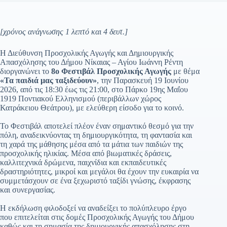
[χρόνος ανάγνωσης 1 λεπτό και 4 δευτ.]
Η Διεύθυνση Προσχολικής Αγωγής και Δημιουργικής
Απασχόλησης του Δήμου Νίκαιας – Αγίου Ιωάννη Ρέντη
διοργανώνει το
8ο Φεστιβάλ Προσχολικής Αγωγής
με θέμα
«Τα παιδιά μας ταξιδεύουν»
, την Παρασκευή 19 Ιουνίου
2026, από τις 18:30 έως τις 21:00, στο Πάρκο 19ης Μαΐου
1919 Ποντιακού Ελληνισμού (περιβάλλων χώρος
Κατράκειου Θεάτρου), με ελεύθερη είσοδο για το κοινό.
Το Φεστιβάλ αποτελεί πλέον έναν σημαντικό θεσμό για την
πόλη, αναδεικνύοντας τη δημιουργικότητα, τη φαντασία και
τη χαρά της μάθησης μέσα από τα μάτια των παιδιών της
προσχολικής ηλικίας. Μέσα από βιωματικές δράσεις,
καλλιτεχνικά δρώμενα, παιχνίδια και εκπαιδευτικές
δραστηριότητες, μικροί και μεγάλοι θα έχουν την ευκαιρία να
συμμετάσχουν σε ένα ξεχωριστό ταξίδι γνώσης, έκφρασης
και συνεργασίας.
Η εκδήλωση φιλοδοξεί να αναδείξει το πολύπλευρο έργο
που επιτελείται στις δομές Προσχολικής Αγωγής του Δήμου
καθώς και τη σημασία της δημιουργικής απασχόλησης στη